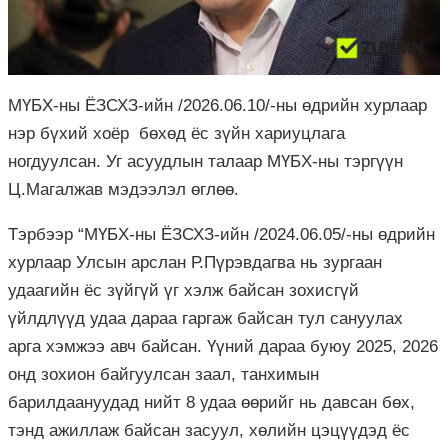
МҮБХ-ны ЁЗСХЗ-ийн /2026.06.10/-ны өдрийн хурлаар
нэр бүхий хоёр бөхөд ёс зүйн хариуцлага
ногдуулсан. Уг асуудлын талаар МҮБХ-ны тэргүүн
Ц.Магалжав мэдээлэл өглөө.
Тэрбээр “МҮБХ-ны ЁЗСХЗ-ийн /2024.06.05/-ны өдрийн
хурлаар Улсын арслан Р.Пүрэвдагва нь зургаан
удаагийн ёс зүйгүй үг хэлж байсан зохисгүй
үйлдлүүд удаа дараа гаргаж байсан тул сануулах
арга хэмжээ авч байсан. Үүний дараа буюу 2025, 2026
онд зохион байгуулсан заал, танхимын
барилдаануудад нийт 8 удаа өөрийг нь давсан бөх,
тэнд ажиллаж байсан засуул, хөлийн цэцүүдэд ёс