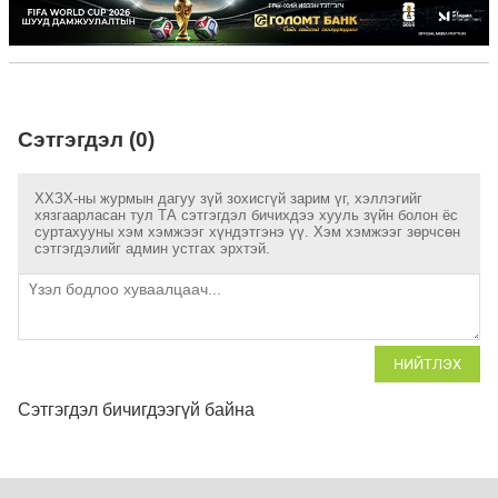
Сэтгэгдэл (0)
ХХЗХ-ны журмын дагуу зүй зохисгүй зарим үг, хэллэгийг
хязгаарласан тул ТА сэтгэгдэл бичихдээ хууль зүйн болон ёс
суртахууны хэм хэмжээг хүндэтгэнэ үү. Хэм хэмжээг зөрчсөн
сэтгэгдэлийг админ устгах эрхтэй.
НИЙТЛЭХ
Сэтгэгдэл бичигдээгүй байна