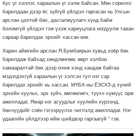
бус үг хэллэг, хараалын үг хэлж байсан. Мөн сорилго
барилдаан дээр ёс зүйгүй үйлдэл гаргасан нь Улсын
арслан цолтой бөх, дасгалжуулагч хүнд байж
боломгүй үйлдэл гэж үзэж хариуцлага ногдуулж таван
сараар барилдах эрхийг хассан юм.
Харин аймгийн арслан Я.Бумбаярын хувьд хоёр бөх
барилдаж байхад хөндлөнгөөс өөрт холбоо
хамааралтай бөх дээр очиж хэнд хандаж байгаа
мэдэгдэхгүй хараалын үг хэлсэн тул нэг сар
барилдах эрхийг нь хассан. МҮБХ-ны ЁЗСХЗ-д хүний
эрхийн хуульч, эрх зүйч, өмгөөлөгч, түүхч хүмүүс орж
ажилладаг. Ямар нэг асуудлыг хуулийн хүрээнд,
бөхчүүдийг соён гэгээрүүлэх чиглэлд ажилладаг. Нэг
удаагийн үйлдлээр ийм шийдвэр гаргаагүй ” гэв.