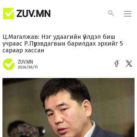
Ц.Магалжав: Нэг удаагийн үйлдэл биш
учраас Р.Пүрэвдагвын барилдах эрхийг 5
сараар хассан
ZUV.MN
2026/06/11