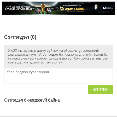
Сэтгэгдэл (0)
ХХЗХ-ны журмын дагуу зүй зохисгүй зарим үг, хэллэгийг
хязгаарласан тул ТА сэтгэгдэл бичихдээ хууль зүйн болон ёс
суртахууны хэм хэмжээг хүндэтгэнэ үү. Хэм хэмжээг зөрчсөн
сэтгэгдэлийг админ устгах эрхтэй.
НИЙТЛЭХ
Сэтгэгдэл бичигдээгүй байна