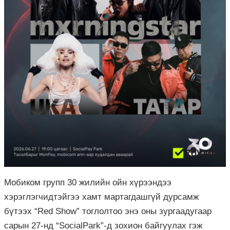
Мобиком групп 30 жилийн ойн хүрээндээ
хэрэглэгчидтэйгээ хамт мартагдашгүй дурсамж
бүтээх “Red Show” тоглолтоо энэ оны зургаадугаар
сарын 27-нд “SocialPark”-д зохион байгуулах гэж