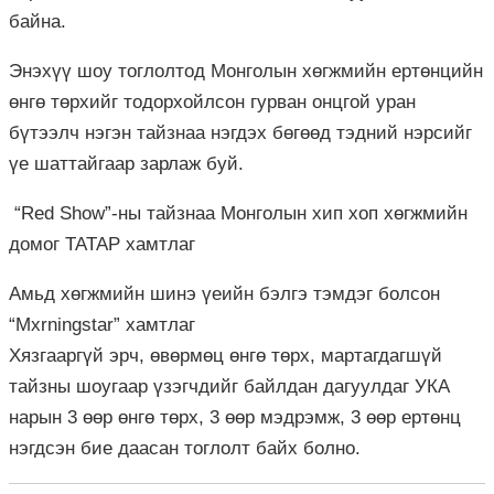
байна.
Энэхүү шоу тоглолтод Монголын хөгжмийн ертөнцийн
өнгө төрхийг тодорхойлсон гурван онцгой уран
бүтээлч нэгэн тайзнаа нэгдэх бөгөөд тэдний нэрсийг
үе шаттайгаар зарлаж буй.
“Red Show”-ны тайзнаа Монголын хип хоп хөгжмийн
домог ТАТАР хамтлаг
Амьд хөгжмийн шинэ үеийн бэлгэ тэмдэг болсон
“Mxrningstar” хамтлаг
Хязгааргүй эрч, өвөрмөц өнгө төрх, мартагдагшүй
тайзны шоугаар үзэгчдийг байлдан дагуулдаг УКА
нарын 3 өөр өнгө төрх, 3 өөр мэдрэмж, 3 өөр ертөнц
нэгдсэн бие даасан тоглолт байх болно.