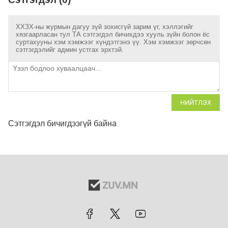
ХХЗХ-ны журмын дагуу зүй зохисгүй зарим үг, хэллэгийг
хязгаарласан тул ТА сэтгэгдэл бичихдээ хууль зүйн болон ёс
суртахууны хэм хэмжээг хүндэтгэнэ үү. Хэм хэмжээг зөрчсөн
сэтгэгдэлийг админ устгах эрхтэй.
НИЙТЛЭХ
Сэтгэгдэл бичигдээгүй байна