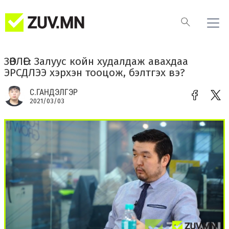
ЗӨВЛӨЕ: Залуус койн худалдаж авахдаа
ЭРСДЛЭЭ хэрхэн тооцож, бэлтгэх вэ?
С.ГАНДЭЛГЭР
2021/03/03