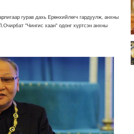
арлигаар гурав дахь Ерөнхийлөгч гардуулж, анхны
П.Очирбат "Чингис хаан" одонг хүртсэн анхны