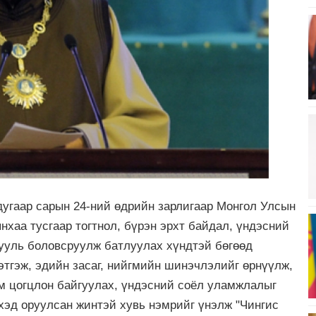
дугаар сарын 24-ний өдрийн зарлигаар Монгол Улсын
нхаа тусгаар тогтнол, бүрэн эрхт байдал, үндэсний
хууль боловсруулж батлуулах хүндтэй бөгөөд
этгэж, эдийн засаг, нийгмийн шинэчлэлийг өрнүүлж,
м цогцлон байгуулах, үндэсний соёл уламжлалыг
эхэд оруулсан жинтэй хувь нэмрийг үнэлж "Чингис