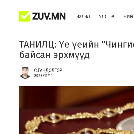
ЭХЛЭЛ
УЛС ТӨР
НИЙ
ТАНИЛЦ: Үе үеийн "Чинги
байсан эрхмүүд
С.ГАНДЭЛГЭР
2023/11/14