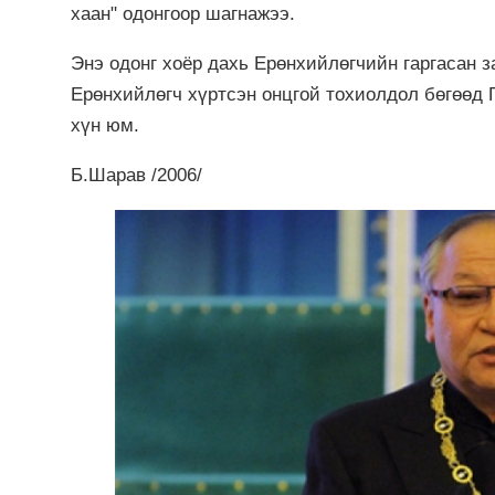
хаан" одонгоор шагнажээ.
Энэ одонг хоёр дахь Ерөнхийлөгчийн гаргасан з
Ерөнхийлөгч хүртсэн онцгой тохиолдол бөгөөд
хүн
юм.
Б.Шарав /2006/