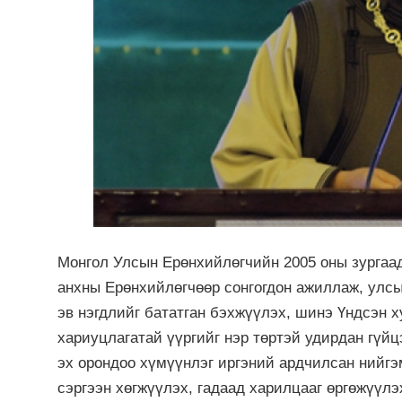
Монгол Улсын Ерөнхийлөгчийн 2005 оны зургаа
анхны Ерөнхийлөгчөөр сонгогдон ажиллаж, улсы
эв нэгдлийг бататган бэхжүүлэх, шинэ Үндсэн 
хариуцлагатай үүргийг нэр төртэй удирдан гүйц
эх орондоо хүмүүнлэг иргэний ардчилсан нийгэ
сэргээн хөгжүүлэх, гадаад харилцааг өргөжүүл