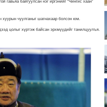
ой гавьяа байгуулсан нэг иргэнийг “Чингис хаан”
ин хуурын чуулганыг шагнахаар болсон юм.
 дээд цолыг хүртэж байсан эрхмүүдийг танилцуулъя.