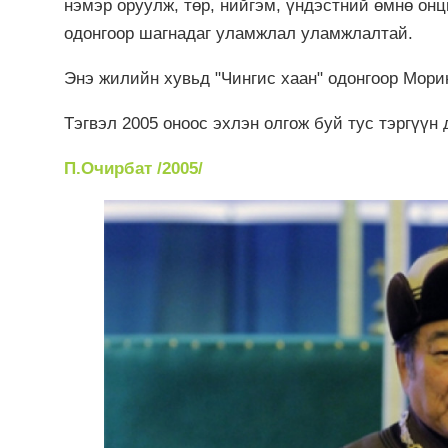
нэмэр оруулж, төр, нийгэм, үндэстний өмнө онцг
одонгоор шагнадаг уламжлал уламжлалтай.
Энэ жилийн хувьд "Чингис хаан" одонгоор Мор
Тэгвэл 2005 оноос эхлэн олгож буй тус тэргүүн
П.Очирбат /2005/