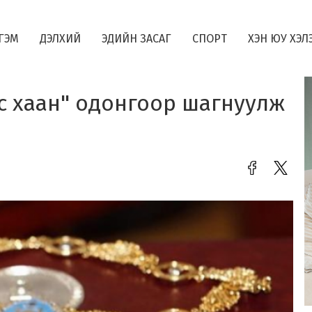
ГЭМ
ДЭЛХИЙ
ЭДИЙН ЗАСАГ
СПОРТ
ХЭН ЮУ ХЭЛ
с хаан" одонгоор шагнуулж