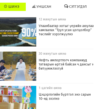
ШИНЭ
УНШСАН
СЭТГЭГДЭЛ
12 минутын өмнө
Улаанбаатар хотыг үерийн аюулаас
хамгаалах “Туул усан цогцолбор”
төслийг хэрэгжүүлнэ
30 минутын өмнө
Нефть импортлогч компаниуд
татварын өртэй байсан ч дансыг нь
битүүмжлэхгүй
1 цагийн өмнө
Цэцэрлэгийн бүртгэл энэ сарын
10-нд эхэлнэ