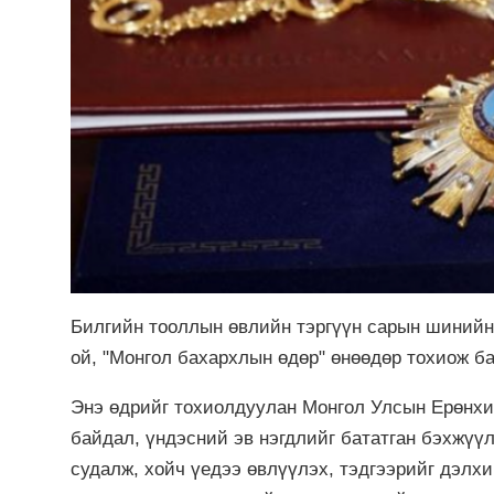
Билгийн тооллын өвлийн тэргүүн сарын шинийн
ой, "Монгол бахархлын өдөр" өнөөдөр тохиож б
Энэ өдрийг тохиолдуулан Монгол Улсын Ерөнхий
байдал, үндэсний эв нэгдлийг бататган бэхжүүл
судалж, хойч үедээ өвлүүлэх, тэдгээрийг дэлх