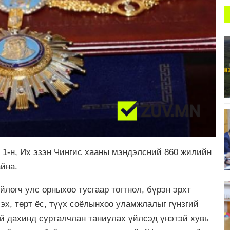
 1-н, Их эзэн Чингис хааны мэндэлсний 860 жилийн
айна.
лөгч улс орныхоо тусгаар тогтнол, бүрэн эрхт
эх, төрт ёс, түүх соёлынхоо уламжлалыг гүнзгий
ий дахинд сурталчлан таниулах үйлсэд үнэтэй хувь