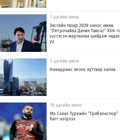
1 цагийн өмнө
Засгийн газар 2028 оноос өмнө
“Петрочайна Дачин Тамсаг” ХХК-тай
үүсгэсэн маргаанаа шийдэж чадах
уу
1 цагийн өмнө
Өнөөдрөөс ихэнх нутгаар хална
18 цагийн өмнө
Мо Салах Туркийн “Трабзонспор”
багт нэгдлээ