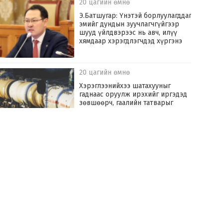
20 цагийн өмнө
Э.Батшугар: Үнэтэй борлуулагддаг
эмийг дундын зуучлагчгүйгээр
шууд үйлдвэрээс нь авч, илүү
хямдаар хэрэгдлэгчдэд хүргэнэ
20 цагийн өмнө
Хэрэглээнийхээ шатахууныг
гаднаас оруулж ирэхийг иргэдэд
зөвшөөрч, гаалийн татварыг
тэглэлээ
22 цагийн өмнө
ТОДРУУЛГА: Олон нийтийн газар
хэрүүл маргаан үүсгэсэн этгээдийг
торголоо
22 цагийн өмнө