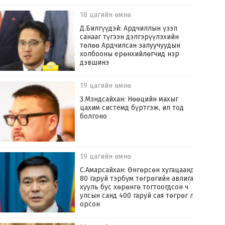
18 цагийн өмнө
Д.Билгүүдэй: Ардчиллын үзэл
санааг түгээн дэлгэрүүлэхийн
төлөө Ардчилсан залуучуудын
холбооны ерөнхийлөгчид нэр
дэвшинэ
19 цагийн өмнө
З.Мэндсайхан: Нөөцийн махыг
цахим системд бүртгэж, ил тод
болгоно
19 цагийн өмнө
С.Амарсайхан: Өнгөрсөн хугацаанд
80 гаруй тэрбум төгрөгийн авлига,
хууль бус хөрөнгө тогтоогдсон ч
улсын санд 400 гаруй сая төгрөг л
орсон