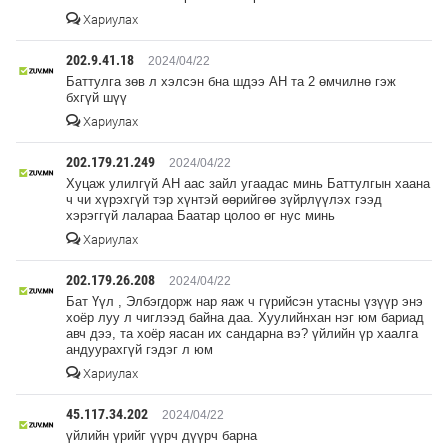
Хариулах
202.9.41.18
2024/04/22
Баттулга зөв л хэлсэн бна шдээ АН та 2 өмчилнө гэж
бхгүй шүү
Хариулах
202.179.21.249
2024/04/22
Хуцаж улилгүй АН аас зайл угаадас минь Баттулгын хаана
ч чи хүрэхгүй тэр хүнтэй өөрийгөө зүйрлүүлэх гээд
хэрэггүй лалараа Баатар цолоо өг нус минь
Хариулах
202.179.26.208
2024/04/22
Бат Үүл , Элбэгдорж нар яаж ч гүрийсэн утасны үзүүр энэ
хоёр луу л чиглээд байна даа. Хуулийнхан нэг юм бариад
авч дээ, та хоёр яасан их сандарна вэ? үйлийн үр хаалга
андуурахгүй гэдэг л юм
Хариулах
45.117.34.202
2024/04/22
үйлийн үрийг үүрч дүүрч барна