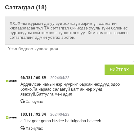
Сэтгэгдэл (18)
ХХЗХ-ны журмын дагуу зүй зохисгүй зарим үг, хэллэгийг
хязгаарласан тул ТА сэтгэгдэл бичихдээ хууль зүйн болон ёс
суртахууны хэм хэмжээг хүндэтгэнэ үү. Хэм хэмжээг зөрчсөн
сэтгэгдэлийг админ устгах эрхтэй.
НИЙТЛЭХ
66.181.160.89
2024/04/23
Ардчилсан намын нэр нүүрийг барсан нөхдүүд одоо
болно.Та нараас салаагүй цагт ан нэр хүнд
явахгүй.Баттулга мөн адил
Хариулах
103.11.192.34
2024/04/23
c 1 tv geer garaa bizdee battulgadaa heleech
Хариулах