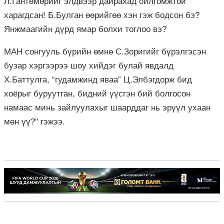
Л.Гантөмөрийг элдвээр дайрахад ойлгомжтой
харагдсан! Б.Булган өөрийгөө хэн гэж бодсон бэ?
Янжмаагийн дүрд ямар болхи тоглоо вэ?
МАН сонгууль бүрийн өмнө С.Зоригийг бүрэлгэсэн
бузар хэргээрээ шоу хийдэг булай явдалд
Х.Баттулга, “гудамжинд яваа” Ц.Элбэгдорж бид
хоёрыг буруутган, бидний үүсгэн бий болгосон
намаас минь зайлуулахыг шаарддаг нь эрүүл ухаан
мөн үү?" гэжээ.