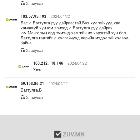
Хариулах
103.57.95.193
2024/04/22
Бас л Баттулга руу дайраастай.Бүх хулгайчууд хаа
хамаагүй хүн юм ярихад л Баттулга руу дайрах
юм.Монголын ард түмэнд хамгийн их хэрэгтэй хүн бол
Баттулга гэдгийг л хулгайчууд өөрийн мэдэлгүй хэлээд
байна.
Хариулах
103.212.118.146
2024/04/22
Хаха
59.153.86.21
2024/04/22
Баттулга,Б
Хариулах