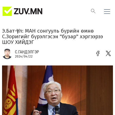
Э.Бат-Үүл: МАН сонгууль бүрийн өмнө
С.Зоригийг бүрэлгэсэн "бузар" хэргээрээ
ШОУ ХИЙДЭГ
С.ГАНДЭЛГЭР
2024/04/22