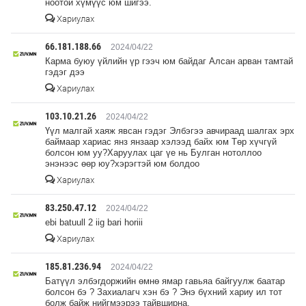
ноотой хүмүүс юм шигээ.
Хариулах
66.181.188.66
2024/04/22
Карма буюу үйлийн үр гээч юм байдаг Алсан арван тамтай
гэдэг дээ
Хариулах
103.10.21.26
2024/04/22
Үүл малгай хаяж явсан гэдэг Элбэгээ авчираад шалгах эрх
баймаар хариас янз янзаар хэлээд байх юм Төр хүчгүй
болсон юм уу?Харуулах цаг үе нь Булган нотоллоо
энэнээс өөр юу?хэрэгтэй юм болдоо
Хариулах
83.250.47.12
2024/04/22
ebi batuull 2 iig bari horiii
Хариулах
185.81.236.94
2024/04/22
Батүүл элбэгдоржийн өмнө ямар гавьяа байгуулж баатар
болсон бэ ? Захиалагч хэн бэ ? Энэ бүхний хариу ил тот
болж байж нийгмээрээ тайвширна.