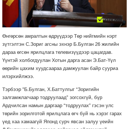
Өнгөрсөн амралтын өдрүүдээр Төр нийгмийн нэрт
зүтгэлтэн С.Зориг агсны эхнэр Б.Булган 26 жилийн
дараа өгсөн ярилцлага телевизүүдээр цацагдав.
Үүнтэй холбогдуулан Хотын дарга асан Э.Бат-Үүл
өөрийн цахим хуудсаараа дамжуулан байр сууриа
илэрхийлжээ.
Тэрбээр "Б.Булган, Х.Баттулгыг “Зоригийн
залгамжлагчаар тодруулаад” зогсохгүй, бүр
Ардчилсан намын даргаар “тодруулах” гэсэн улс
төрийн зорилготой ярилцлага өгч буй нь хэрэг гарах
үед хаа хамаагүй Японд сурч явсан залуу үеийн