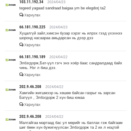
103.11.192.34
2024/04/23
tegeed yagaad sandraad baigaa ym be elegdorj ta2
Хариулах
66.181.190.225
2024/04/23
Хуцалгүй зайл,хиисэн бузар хэрэг нь илрэх гээд үхэхнээ
шоронд насаараа амьдарсан нь дээр дээ
Хариулах
66.181.190.189
2024/04/22
Элбэгдорж,Бат-үүл гэгч энэ хоёр баас сандралдаад байх
чинь. Нэг л биш дээ.
Хариулах
202.9.46.208
2024/04/22
Хамгийн жигшмээр нь хөшөө байсан газрыг нь зарсан
Батүүл , Элбэгдорж 2 хүн биш юмаа
Хариулах
202.9.46.208
2024/04/22
Малгайгаа мартаад бас ул мөрийг нь баллах гэж байгаам
шиг бөөн хүн бужигнуулсан Элбэгдорж та 2 их л ноцтой