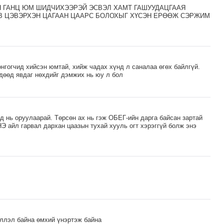
АН ГАНЦ ЮМ ШИДЧИХЭЭРЭЙ ЭСВЭЛ ХАМТ ГАШУУДАЦГААЯ
ЭВ ЦЭВЭРХЭН ЦАГААН ЦААРС БОЛОХЫГ ХҮСЭН ЕРӨӨЖ СЭРЖИМ
нгогчид хийсэн юмтай, хийж чадах хүнд л саналаа өгөх байлгүй.
дөөд явдаг нөхдийг дэмжих нь юу л бол
д нь оруулаарай. Төрсөн ах нь гэж ОБЕГ-ийн дарга байсан зартай
НЭ айл гарвал дархан цаазын тухай хууль огт хэрэггүй болж энэ
ллэл байна өмхий үнэртэж байна