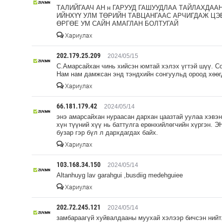
ТАЛИЙГААЧ АН н ГАРУУД ГАШУУДЛАА ТАЙЛАХДА
ИЙНХҮҮ УЛМ ТӨРИЙН ТАВЦАНГААС АРЧИГДАЖ Ц
ӨРГӨЕ УМ САЙН АМАГЛАН БОЛТУГАЙ
Хариулах
202.179.25.209
2024/05/15
С.Амарсайхан чинь хийсэн юмтай хэлэх үгтэй шүү. Со
Нам нам дамжсан энд тэндхийн сонгуульд ороод хөөг
Хариулах
66.181.179.42
2024/05/14
энэ амарсайхан нураасан дархан цаазтай уулаа хэвэн
хүн түүний хүү нь баттулга ерөнхийлөгчийн хүргэн. Э
бузар гэр бүл л дархдагдах байх.
Хариулах
103.168.34.150
2024/05/14
Altanhuyg lav garahgui ,busdiig medehguiee
Хариулах
202.72.245.121
2024/05/14
замбараагүй хуйвалдааны муухай хэлээр бичсэн нийт