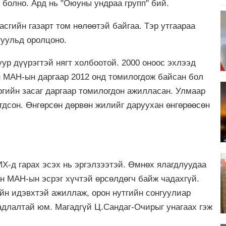
болно. Ард нь "Оюуны ундраа групп" бий.
асгийн газарт том нөлөөтэй байгаа. Тэр утгаараа
гуульд оролцоно.
ур дүүрэгтэй нягт холбоотой. 2000 оноос эхлээд
н МАН-ын даргаар 2012 онд томилогдож байсан бол
ргийн засаг даргаар томилогдон ажилласан. Улмаар
гдсон. Өнгөрсөн дөрвөн жилийг даруухан өнгөрөөсөн
Х-д гарах эсэх нь эргэлзээтэй. Өмнөх ялагдлуудаа
н МАН-ын эсрэг хүчтэй өрсөлдөгч байж чадахгүй.
йн идэвхтэй ажиллаж, орон нутгийн сонгуулиар
адлалтай юм. Магадгүй Ц.Сандаг-Очирыг унагаах гэж