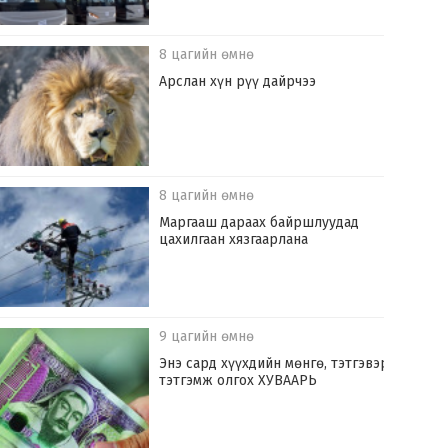
8 цагийн өмнө
Арслан хүн рүү дайрчээ
8 цагийн өмнө
Маргааш дараах байршлуудад
цахилгаан хязгаарлана
9 цагийн өмнө
Энэ сард хүүхдийн мөнгө, тэтгэвэр,
тэтгэмж олгох ХУВААРЬ