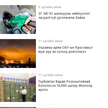
9 цагийн өмнө
ЗГ: АИ-92 шатахууны нийлүүлэлт
тасралтгүй үргэлжилж байна
11 цагийн өмнө
Украины арми ОХУ-ын Ярославьл
муж руу их хүчээр довтолжээ
11 цагийн өмнө
Тэрбумтан Вадим Розенштейний
бэлэглэсэн 10,000 шатар Монголд
ирлээ