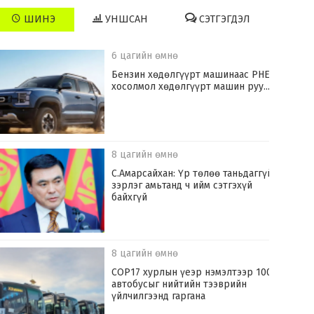
ШИНЭ
УНШСАН
СЭТГЭГДЭЛ
6 цагийн өмнө
​Бензин хөдөлгүүрт машинаас PHEV
хосолмол хөдөлгүүрт машин руу...
8 цагийн өмнө
С.Амарсайхан: Үр төлөө таньдаггүй
зэрлэг амьтанд ч ийм сэтгэхүй
байхгүй
8 цагийн өмнө
COP17 хурлын үеэр нэмэлтээр 100
автобусыг нийтийн тээврийн
үйлчилгээнд гаргана