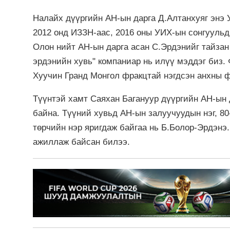
Налайх дүүргийн АН-ын дарга Д.Алтанхуяг энэ 
2012 онд ИЗЗН-аас, 2016 оны УИХ-ын сонгуульд
Олон нийт АН-ын дарга асан С.Эрдэнийг тайзан 
эрдэнийн хувь" компаниар нь илүү мэддэг биз. 
Хуучин Гранд Монгол фракцтай нэгдсэн анхны 
Түүнтэй хамт Саяхан Багануур дүүргийн АН-ын 
байна. Түүний хувьд АН-ын залуучуудын нэг, 80
төрчийн нэр яригдаж байгаа нь Б.Болор-Эрдэнэ
ажиллаж байсан билээ.