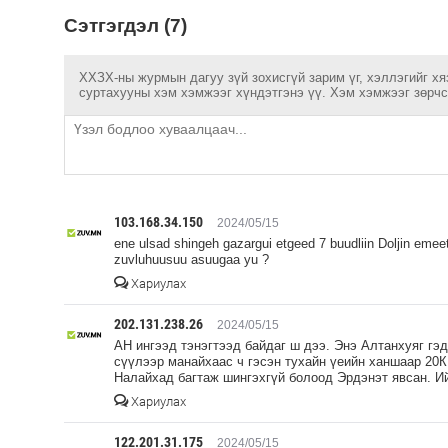
Сэтгэгдэл (7)
ХХЗХ-ны журмын дагуу зүй зохисгүй зарим үг, хэллэгийг хя
суртахууны хэм хэмжээг хүндэтгэнэ үү. Хэм хэмжээг зөрчсө
103.168.34.150
2024/05/15
ene ulsad shingeh gazargui etgeed 7 buudliin Doljin eme
zuvluhuusuu asuugaa yu ?
Хариулах
202.131.238.26
2024/05/15
АН ингээд тэнэгтээд байдаг ш дээ. Энэ Алтанхуяг гэд
сүүлээр манайхаас ч гэсэн тухайн үеийн ханшаар 20К 
Налайхад багтаж шингэхгүй болоод Эрдэнэт явсан. И
Хариулах
122.201.31.175
2024/05/15