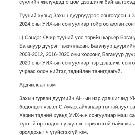
сүүлийн жилүүдэд огцом дээшилж байгаа гэхэд 
Түүний хувьд Захын дүүргүүдээс сонгогдсон ч З
2024 оны УИХ-ын сонгуулиар тойргоо ахлан сон
Ц.Сандаг-Очир түүний улс төрийн карьер Багану
Багануур дүүрэгт ажилласан. Багануур дүүргий
2008-2012, 2016-2020 оны хооронд Багануур дүү
2020 оны УИХ-ын сонгуулиар нэр дэвшиж, сонго
учраас олон нийтэд төдийлөн танигдаагүй.
Ардчилсан нам
Захын гурван дүүргийн АН-ын нэр дэвшигчид УИ
бодолцон үзвэл С.Амарсайханаар толгойлуулса
Харин тэдний хувьд УИХ-ын сонгуулиар маш са
хүчтэй өрсөлдөөн үзүүлэх зорилготой байх маг
оролдохыг ч үгүйсгэхгүй юм.