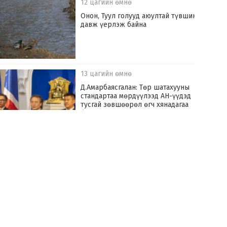
12 цагийн өмнө
Онон, Туул голууд аюултай түвшинг
давж үерлэж байна
13 цагийн өмнө
Д.Амарбаясгалан: Төр шатахууны
стандартаа мөрдүүлээд АН-үүдэд
тусгай зөвшөөрөл өгч хянадагаа
болих хэрэгтэй
14 цагийн өмнө
Улаанбаатар хотыг үерийн аюулаас
хамгаалах “Туул усан цогцолбор”
төслийг хэрэгжүүлнэ
14 цагийн өмнө