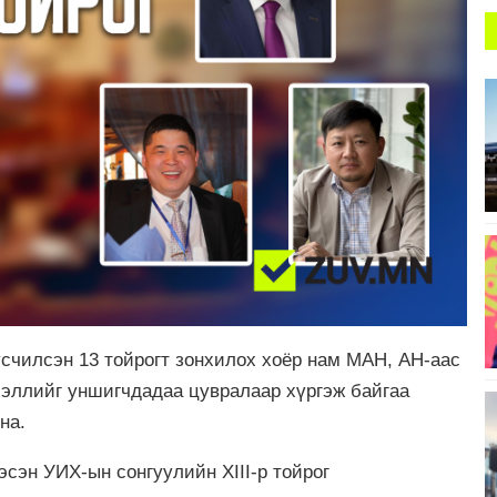
счилсэн 13 тойрогт зонхилох хоёр нам МАН, АН-аас
эллийг уншигчдадаа цувралаар хүргэж байгаа
на.
эсэн УИХ-ын сонгуулийн XIII-р тойрог