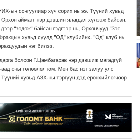
УИХ-ын сонгуулиар хүч сорих нь ээ. Түүний хувьд
 Орхон аймагт нэр дэвшин ялагдал хүлээж байсан.
дээр "зодож" байсан гэдгээр нь, Орхончууд "Зэс
Фракцын хувьд сүүлд "ОД" клубийнх. "Од" клуб нь
фракцуудын нэг билээ.
дарга болсон Г.Цамбагарав нэр дэвшиж магадгүй
-аад оны төлөөлөл юм. Мөн бас нэг залуу улс
. Түүний хувьд АЗХ-ны тэргүүн дэд ерөнхийлөгчөөр