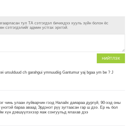
згаарласан тул ТА сэтгэгдэл бичихдээ хууль зүйн болон ёс
н сэтгэгдэлийг админ устгах эрхтэй.
НИЙТЛЭХ
etei ursulduud ch garahgui ymnuudiig Gantumur yaj bgaa ym be ? J
эг чинь улаан луйварчин гээд Налайх даяараа дургүй, 90-ээд оны
үнэтэй бараа аваад Эрдэнэт рүү зугтаасан гар ш дээ. Ер нь бол
йм хүн дэвшүүлэхээр яаж сонгуульд ялахав дээ