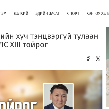
ГЭМ
ДЭЛХИЙ
ЭДИЙН ЗАСАГ
СПОРТ
ХЭН ЮУ ХЭЛ
ийн хүч тэнцвэргүй тулаан
С XIII тойрог