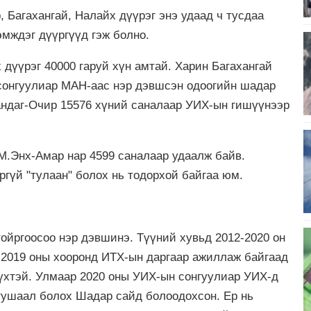
, Багахангай, Налайх дүүрэг энэ удаад ч тусдаа
эмждэг дүүргүүд гэж болно.
 дүүрэг 40000 гаруй хүн амтай. Харин Багахангай
 сонгуулиар МАН-аас нэр дэвшсэн одоогийн шадар
андаг-Очир 15576 хүний саналаар УИХ-ын гишүүнээр
М.Энх-Амар нар 4599 саналаар удаалж байв.
ргүй "тулаан" болох нь тодорхой байгаа юм.
ойргоосоо нэр дэвшинэ. Түүний хувьд 2012-2020 он
-2019 оны хооронд ИТХ-ын даргаар ажиллаж байгаад
үхтэй. Улмаар 2020 оны УИХ-ын сонгуулиар УИХ-д
 тушаал болох Шадар сайд болоодохсон. Ер нь