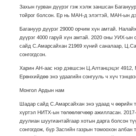
Захын гурван дүүрэг гэж хэлж заншсан Багануур
тойрог болсон. Ер нь МАН-д элэгтэй, МАН-ын д
Багануур дүүрэг 29000 орчим хүн амтай. Налайх
дүүрэг 4000 гаруй хүн амтай. 2020 оны УИХ-ын
сайд С.Амарсайхан 21969 хүний саналаар, Ц.С
сонгогдсон.
Харин АН-аас нэр дэвшсэн Ц.Алтанцэцэг 4912, 
Ерөнхийдөө энэ удаагийн сонгууль ч хүч тэнцвэ
Монгол Ардын нам
Шадар сайд С.Амарсайхан энэ удаад ч өөрийн т
хүртэл НИТХ-ын төлөөлөгчөөр ажилласан. 2017
дуулиан шуугиантайгаар хотын дарга болсон тү
сонгогдож, бүр Засгийн газрын томоохон албан