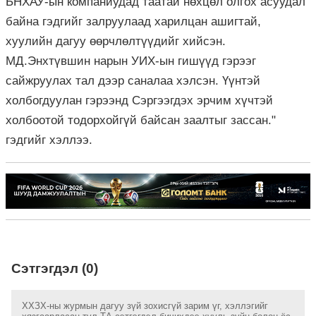
БНХАУ-ын компаниудад таатай нөхцөл олгох асуудал
байна гэдгийг залруулаад харилцан ашигтай,
хуулийн дагуу өөрчлөлтүүдийг хийсэн.
МД.Энхтүвшин нарын УИХ-ын гишүүд гэрээг
сайжруулах тал дээр саналаа хэлсэн. Үүнтэй
холбогдуулан гэрээнд Сэргээгдэх эрчим хүчтэй
холбоотой тодорхойгүй байсан заалтыг зассан."
гэдгийг хэллээ.
Сэтгэгдэл (0)
ХХЗХ-ны журмын дагуу зүй зохисгүй зарим үг, хэллэгийг