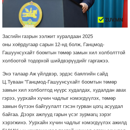
Засгийн газрын ээлжит хуралдаан 2025
оны хоёрдугаар сарын 12-нд болж, Ганцмод-
Гашуунсухайт боомтын төмөр замын хил холболттой
холбоотой тодорхой шийдвэрүүдийг гаргажээ.
Энэ талаар Аж үйлдвэр, эрдэс баялгийн сайд
Ц.Туваан "Ганцмод-Гашуунсухайт боомтын төмөр
замын хил холболтод нүүрс худалдах, худалдан авах
гэрээ, уурхайн хүчин чадлыг нэмэгдүүлэх, төмөр
замын бүтээн байгуулалт гэсэн гурван цогц асуудал
байгаа. Дээрх ажлууд гарын үсэг зурмагц зэрэг
хэрэгжинэ. Уурхайн хүчин чадлыг нэмэгдүүлэх ажилд