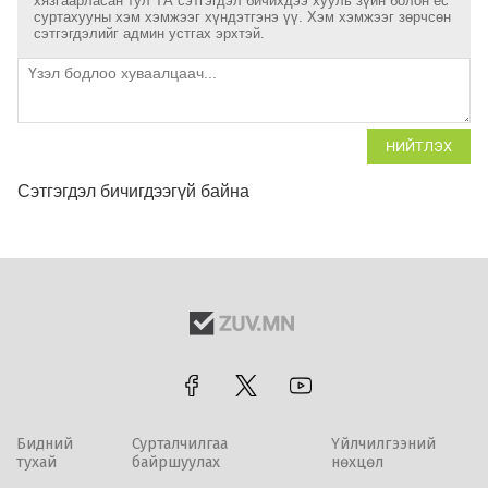
хязгаарласан тул ТА сэтгэгдэл бичихдээ хууль зүйн болон ёс
суртахууны хэм хэмжээг хүндэтгэнэ үү. Хэм хэмжээг зөрчсөн
сэтгэгдэлийг админ устгах эрхтэй.
НИЙТЛЭХ
Сэтгэгдэл бичигдээгүй байна
Бидний
Сурталчилгаа
Үйлчилгээний
тухай
байршуулах
нөхцөл