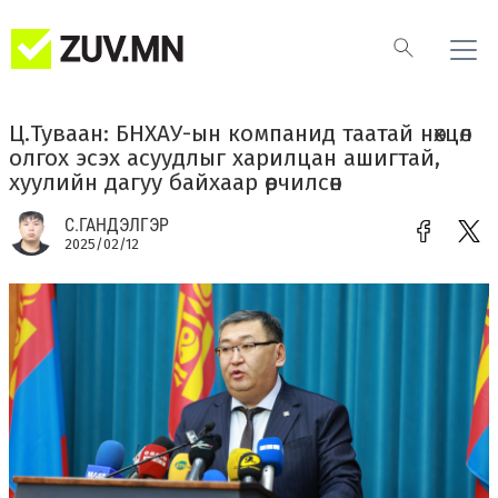
Ц.Туваан: БНХАУ-ын компанид таатай нөхцөл
олгох эсэх асуудлыг харилцан ашигтай,
хуулийн дагуу байхаар өөрчилсөн
С.ГАНДЭЛГЭР
2025/02/12