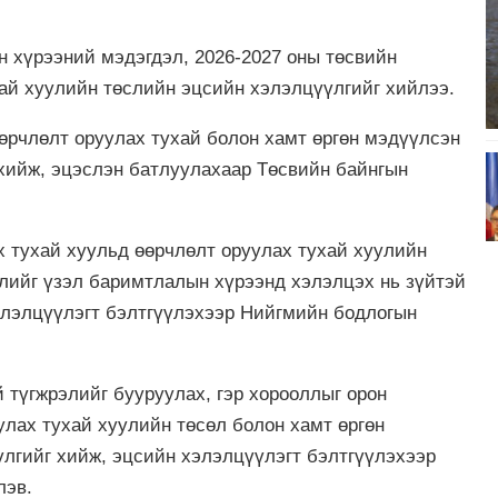
н хүрээний мэдэгдэл, 2026-2027 оны төсвийн
ай хуулийн төслийн эцсийн хэлэлцүүлгийг хийлээ.
өрчлөлт оруулах тухай болон хамт өргөн мэдүүлсэн
 хийж, эцэслэн батлуулахаар Төсвийн байнгын
 тухай хуульд өөрчлөлт оруулах тухай хуулийн
слийг үзэл баримтлалын хүрээнд хэлэлцэх нь зүйтэй
элэлцүүлэгт бэлтгүүлэхээр Нийгмийн бодлогын
түгжрэлийг бууруулах, гэр хорооллыг орон
улах тухай хуулийн төсөл болон хамт өргөн
лгийг хийж, эцсийн хэлэлцүүлэгт бэлтгүүлэхээр
лэв.