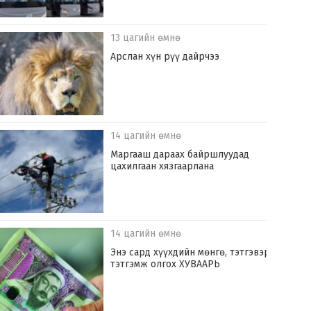
13 цагийн өмнө
Арслан хүн рүү дайрчээ
14 цагийн өмнө
Маргааш дараах байршлуудад
цахилгаан хязгаарлана
14 цагийн өмнө
Энэ сард хүүхдийн мөнгө, тэтгэвэр,
тэтгэмж олгох ХУВААРЬ