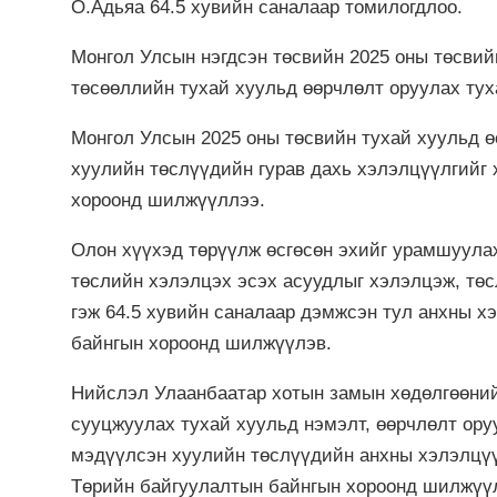
О.Адьяа 64.5 хувийн саналаар томилогдлоо.
Монгол Улсын нэгдсэн төсвийн 2025 оны төсвий
төсөөллийн тухай хуульд өөрчлөлт оруулах тух
Монгол Улсын 2025 оны төсвийн тухай хуульд ө
хуулийн төслүүдийн гурав дахь хэлэлцүүлгийг
хороонд шилжүүллээ.
Олон хүүхэд төрүүлж өсгөсөн эхийг урамшуулах
төслийн хэлэлцэх эсэх асуудлыг хэлэлцэж, тө
гэж 64.5 хувийн саналаар дэмжсэн тул анхны х
байнгын хороонд шилжүүлэв.
Нийслэл Улаанбаатар хотын замын хөдөлгөөний 
сууцжуулах тухай хуульд нэмэлт, өөрчлөлт ору
мэдүүлсэн хуулийн төслүүдийн анхны хэлэлцүү
Төрийн байгуулалтын байнгын хороонд шилжүү