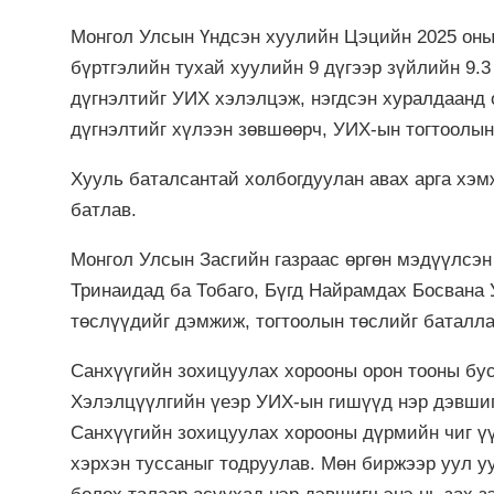
Монгол Улсын Үндсэн хуулийн Цэцийн 2025 оны 
бүртгэлийн тухай хуулийн 9 дүгээр зүйлийн 9.3 
дүгнэлтийг УИХ хэлэлцэж, нэгдсэн хуралдаанд
дүгнэлтийг хүлээн зөвшөөрч, УИХ-ын тогтоолын
Хууль баталсантай холбогдуулан авах арга хэм
батлав.
Монгол Улсын Засгийн газраас өргөн мэдүүлсэн
Тринаидад ба Тобаго, Бүгд Найрамдах Босвана 
төслүүдийг дэмжиж, тогтоолын төслийг баталла
Санхүүгийн зохицуулах хорооны орон тооны бус
Хэлэлцүүлгийн үеэр УИХ-ын гишүүд нэр дэвши
Санхүүгийн зохицуулах хорооны дүрмийн чиг үү
хэрхэн туссаныг тодруулав. Мөн биржээр уул у