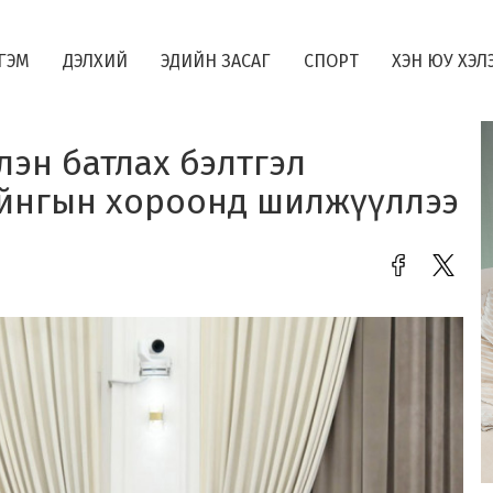
ГЭМ
ДЭЛХИЙ
ЭДИЙН ЗАСАГ
СПОРТ
ХЭН ЮУ ХЭЛ
лэн батлах бэлтгэл
айнгын хороонд шилжүүллээ