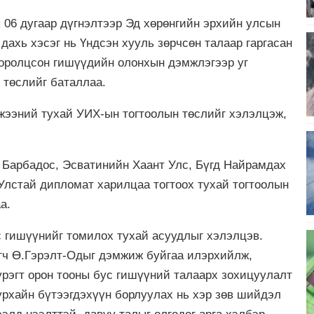
06 дугаар дүгнэлтээр Эд хөрөнгийн эрхийн улсын
дахь хэсэг нь Үндсэн хууль зөрчсөн талаар гаргасан
 оролцсон гишүүдийн олонхын дэмжлэгээр уг
 төслийг баталлаа.
жээний тухай УИХ-ын тогтоолын төслийг хэлэлцэж,
 Барбадос, Эсватинийн Хаант Улс, Бүгд Найрамдах
Улстай дипломат харилцаа тогтоох тухай тогтоолын
а.
 гишүүнийг томилох тухай асуудлыг хэлэлцэв.
гч Ө.Гэрэлт-Одыг дэмжиж буйгаа илэрхийлж,
рэгт орон тооны бус гишүүний талаарх зохицуулалт
урхайн бүтээгдэхүүн борлуулах нь хэр зөв шийдэл