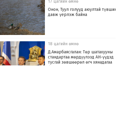
17 цагийн өмнө
Онон, Туул голууд аюултай түвшинг
давж үерлэж байна
18 цагийн өмнө
Д.Амарбаясгалан: Төр шатахууны
стандартаа мөрдүүлээд АН-үүдэд
тусгай зөвшөөрөл өгч хянадагаа
болих хэрэгтэй
19 цагийн өмнө
Улаанбаатар хотыг үерийн аюулаас
хамгаалах “Туул усан цогцолбор”
төслийг хэрэгжүүлнэ
19 цагийн өмнө