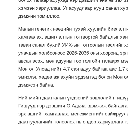
болох талаар асуухад нэр дэвшигч энэ нь зах з
хэмээн хариуллаа. Уг асуудлаар нууц санал ху
дэмжин томиллоо.
Малын генетик нөөцийн тухай хуулийн биелэлти
хамгаалах, ашиглалтын тогтвортой байдлыг ханг
таван санал бүхий УИХ-ын тогтоолын төслийг 
уяачдын холбооноос 2026-2036 оны хооронд эрл
авсан эсэх, мөн адууны тоо толгойн талаарх м
Монгол Улсад нийт 4.7 сая адуу байгаагаас 1.7
эмнэлэг, хөдөө аж ахуйн эрдэмтэд болон Монго
дэмжсэн байна.
Нийгмийн даатгалын үндэсний зөвлөлийн гишүү
Гишүүд нэр дэвшигч О.Адьяаг дэмжиж байгаагаа
эрх ашгийг хамгаалах, менежментийг сайжруул
даатгуулагчийг төлөөлөх нь өндөр хариуцлага г