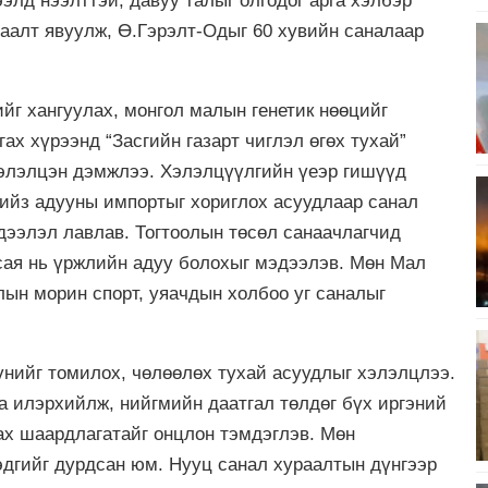
ээлд нээлттэй, давуу талыг олгодог арга хэлбэр
раалт явуулж, Ө.Гэрэлт-Одыг 60 хувийн саналаар
йг хангуулах, монгол малын генетик нөөцийг
ах хүрээнд “Засгийн газарт чиглэл өгөх тухай”
хэлэлцэн дэмжлээ. Хэлэлцүүлгийн үеэр гишүүд
ийз адууны импортыг хориглох асуудлаар санал
эдээлэл лавлав. Тогтоолын төсөл санаачлагчид
 сая нь үржлийн адуу болохыг мэдээлэв. Мөн Мал
лын морин спорт, уяачдын холбоо уг саналыг
нийг томилох, чөлөөлөх тухай асуудлыг хэлэлцлээ.
 илэрхийлж, нийгмийн даатгал төлдөг бүх иргэний
ах шаардлагатайг онцлон тэмдэглэв. Мөн
эдгийг дурдсан юм. Нууц санал хураалтын дүнгээр