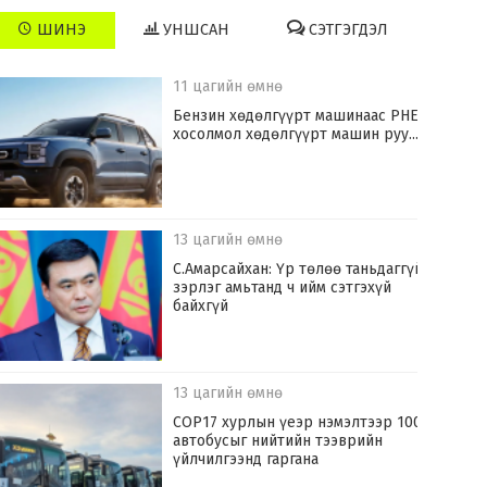
ШИНЭ
УНШСАН
СЭТГЭГДЭЛ
11 цагийн өмнө
​Бензин хөдөлгүүрт машинаас PHEV
хосолмол хөдөлгүүрт машин руу...
13 цагийн өмнө
С.Амарсайхан: Үр төлөө таньдаггүй
зэрлэг амьтанд ч ийм сэтгэхүй
байхгүй
13 цагийн өмнө
COP17 хурлын үеэр нэмэлтээр 100
автобусыг нийтийн тээврийн
үйлчилгээнд гаргана