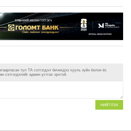
згаарласан тул ТА сэтгэгдэл бичихдээ хууль зүйн болон ёс
н сэтгэгдэлийг админ устгах эрхтэй.
НИЙТЛЭХ