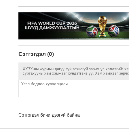
Сэтгэгдэл (0)
ХХЗХ-ны журмын дагуу зүй зохисгүй зарим үг, хэллэгийг хя
суртахууны хэм хэмжээг хүндэтгэнэ үү. Хэм хэмжээг зөрчсө
Сэтгэгдэл бичигдээгүй байна