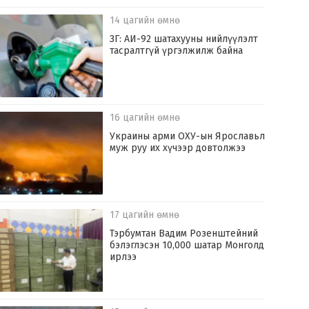
14 цагийн өмнө
ЗГ: АИ-92 шатахууны нийлүүлэлт
тасралтгүй үргэлжилж байна
16 цагийн өмнө
Украины арми ОХУ-ын Ярославьл
муж руу их хүчээр довтолжээ
17 цагийн өмнө
Тэрбумтан Вадим Розенштейний
бэлэглэсэн 10,000 шатар Монголд
ирлээ