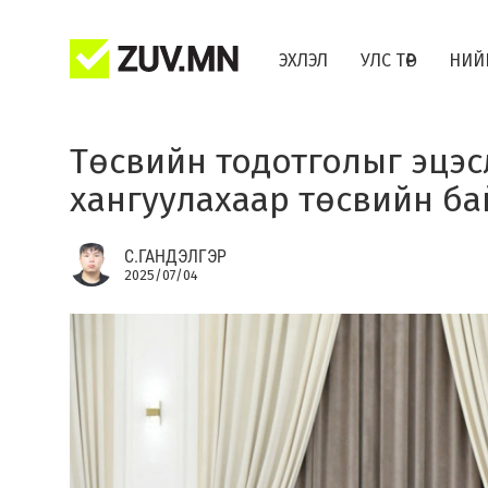
ЭХЛЭЛ
УЛС ТӨР
НИЙ
Төсвийн тодотголыг эцэс
хангуулахаар төсвийн б
С.ГАНДЭЛГЭР
2025/07/04