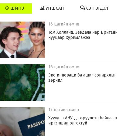
ШИНЭ
УНШСАН
СЭТГЭГДЭЛ
16 цагийн өмнө
Том Холланд, Зендаяа нар Британид
нууцаар хуримлажээ
16 цагийн өмнө
Эко инноваци ба ашиг сонирхлын
зөрчил
17 цагийн өмнө
Хүүхдээ АНУ-д төрүүлсэн байлаа ч
иргэншил олгохгүй