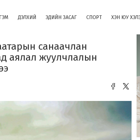
ГЭМ
ДЭЛХИЙ
ЭДИЙН ЗАСАГ
СПОРТ
ХЭН ЮУ ХЭЛ
аатарын санаачлан
ад аялал жуулчлалын
ээ