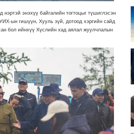
д нэртэй энэхүү байгалийн тогтоцыг түшиглэсэн
УИХ-ын гишүүн, Хууль зүй, дотоод хэргийн сайд
сан бол ийнхүү Хүслийн хад аялал жуулчлалын