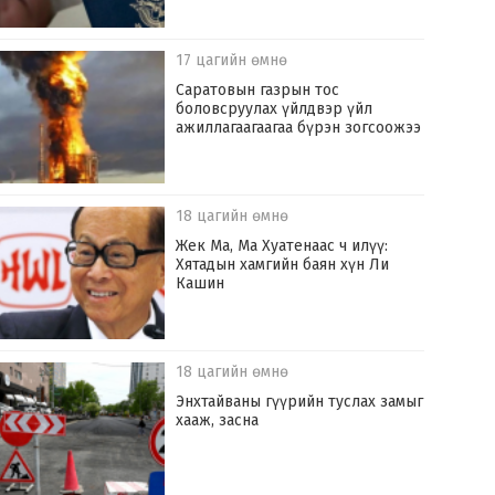
17 цагийн өмнө
Саратовын газрын тос
боловсруулах үйлдвэр үйл
ажиллагаагаагаа бүрэн зогсоожээ
18 цагийн өмнө
Жек Ма, Ма Хуатенаас ч илүү:
Хятадын хамгийн баян хүн Ли
Кашин
18 цагийн өмнө
Энхтайваны гүүрийн туслах замыг
хааж, засна