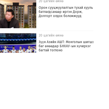
20 цагийн өмнө
Орон сууцжуулалтын тухай хууль
батлагдсанаар иргэн Дорж,
Долгорт олдох боломжууд
20 цагийн өмнө
Зүүн Азийн АШТ: Монголын шигшээ
баг өнөөдөр БНХАУ-ын хүчирхэг
багтай тоглоно
22 цагийн өмнө
Хилчин байлдагч галын аюулаас нэг
өрх айлыг урьдчилан сэргийлж,
аварчээ
22 цагийн өмнө