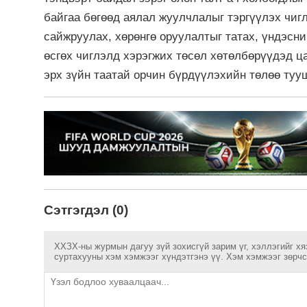
байгаа бөгөөд аялал жуулчлалыг тэргүүлэх чигл
сайжруулах, хөрөнгө оруулалтыг татах, үндэсни
өсгөх чиглэлд хэрэгжих төсөл хөтөлбөрүүдэд ц
эрх зүйн таатай орчин бүрдүүлэхийн төлөө ту
Сэтгэгдэл (0)
ХХЗХ-ны журмын дагуу зүй зохисгүй зарим үг, хэллэгийг хя
суртахууны хэм хэмжээг хүндэтгэнэ үү. Хэм хэмжээг зөрчсө