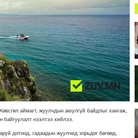
Хөвсгөл аймагт, жуулчдын аюулгүй байдлыг хангаж,
н байгуулалт нээлтээ хийлээ.
аруй дотоод, гадаадын жуулчид зорьдог бөгөөд,