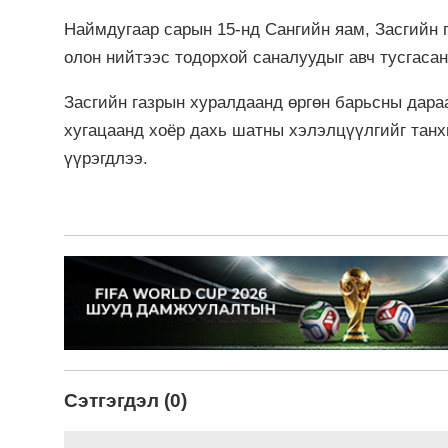
Наймдугаар сарын 15-нд Сангийн яам, Засгийн г
олон нийтээс тодорхой саналуудыг авч тусгасан
Засгийн газрын хуралдаанд өргөн барьсны дараа
хугацаанд хоёр дахь шатны хэлэлцүүлгийг танх
үүрэгдлээ.
Сэтгэгдэл (0)