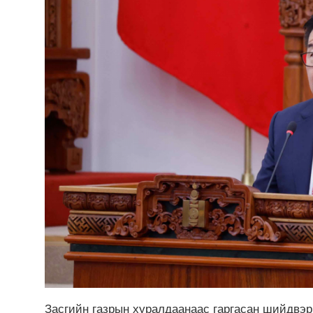
Засгийн газрын хуралдаанаас гаргасан шийдвэ