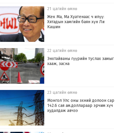
21 цагийн өмнө
Жек Ма, Ма Хуатенаас ч илүү:
Хятадын хамгийн баян хүн Ли
Кашин
22 цагийн өмнө
Энхтайваны гүүрийн туслах замыг
хааж, засна
23 цагийн өмнө
Монгол Улс оны эхний долоон сард
142.6 сая ам.доллараар эрчим хүч
худалдаж авчээ