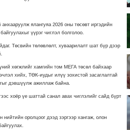
:
 анхааруулж ялангуяа 2026 оны төсөвт иргэдийн
 байгуулахыг үүрэг чиглэл болголоо.
йдаг. Төсвийн төлөвлөлт, хуваарилалт шат бүр дээр
й.
үний хөгжлийг хамгийн том МЕГА төсөл байхаар
эчлэл хийх, ТӨК-иудыг илүү зохистой засаглалтай
логыг дэвшүүлж ажиллаж байна.
ээс хоёр үе шаттай санал авах чиглэлийг сайд бүрт
н нийтийн оролцоог дээд зэргээр хангаж, олон
байгуулах.