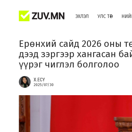
ЭХЛЭЛ
УЛС ТӨР
НИЙ
Ерөнхий сайд 2026 оны т
дээд зэргээр хангасан б
үүрэг чиглэл болголоо
Х.ЕСҮ
2025/07/30