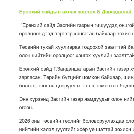
Ерөнхий сайдын ахлах зөвлөх Б.Даваадалай
"Ерөнхий сайд Засгийн газрын гишүүдэд онцгой
оролцоог дээд зэргээр хангасан байхаар зохион
Төсвийн тухай хуулиараа тодорхой заалттай ба
олон нийтийн оролцоог хангах хуулийн заалтта
Ерөнхий сайд Г.Занданшатарын Засгийн газар х
зарласан. Төрийн бүтцийг цомхон байхаар, шин
болгох, тоог нь цөөрүүлэх зэрэг томоохон бод
Энэ хүрээнд Засгийн газар яамдуудыг олон нийт
өгсөн.
2026 оны төсвийн төслийг боловсруулахдаа оло
нийтийн хэлэлцүүлгийг хоёр үе шаттай зохион 