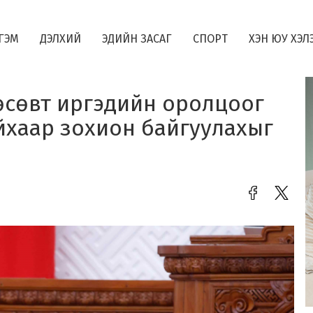
ГЭМ
ДЭЛХИЙ
ЭДИЙН ЗАСАГ
СПОРТ
ХЭН ЮУ ХЭЛ
өсөвт иргэдийн оролцоог
айхаар зохион байгуулахыг