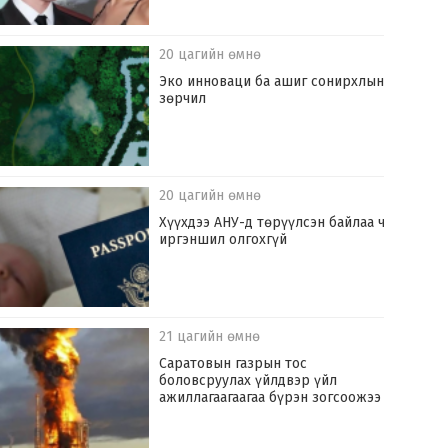
20 цагийн өмнө
Эко инноваци ба ашиг сонирхлын
зөрчил
20 цагийн өмнө
Хүүхдээ АНУ-д төрүүлсэн байлаа ч
иргэншил олгохгүй
21 цагийн өмнө
Саратовын газрын тос
боловсруулах үйлдвэр үйл
ажиллагаагаагаа бүрэн зогсоожээ