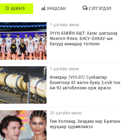
ШИНЭ
УНШСАН
СЭТГЭГДЭЛ
1 цагийн өмнө
ЗҮҮН АЗИЙН АШТ: Хагас шигшээд
Монгол-Япон, БНСУ-БНХАУ-ын
багууд өнөөдөр тоглоно
1 цагийн өмнө
Өчигдөр /VIII.07/ Сүхбаатар
боомтоор 61 вагон буюу 3,448 тонн
Аи-92 автобензин орж иржээ
20 цагийн өмнө
Том Холланд, Зендаяа нар Британид
нууцаар хуримлажээ