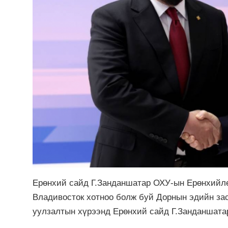
Ерөнхий сайд Г.Занданшатар ОХУ-ын Ерөнхийлөг
Владивосток хотноо болж буй Дорнын эдийн зас
уулзалтын хүрээнд Ерөнхий сайд Г.Занданшата