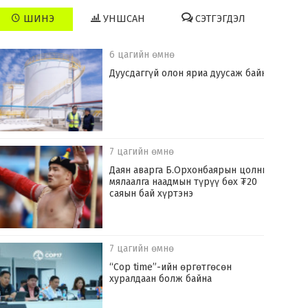
ШИНЭ
УНШСАН
СЭТГЭГДЭЛ
6 цагийн өмнө
Дуусдаггүй олон яриа дуусаж байна
7 цагийн өмнө
Даян аварга Б.Орхонбаярын цолны
мялаалга наадмын түрүү бөх ₮20
саяын бай хүртэнэ
7 цагийн өмнө
“Cop time”-ийн өргөтгөсөн
хуралдаан болж байна