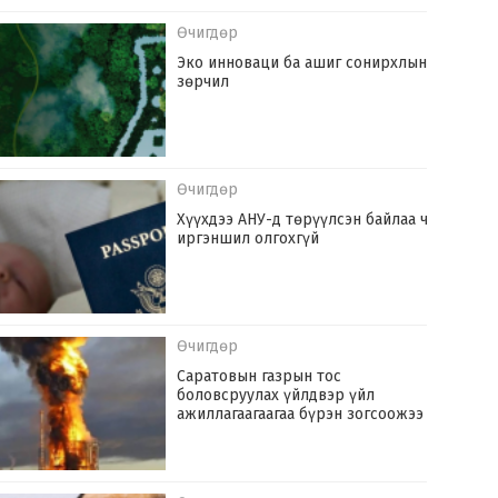
Өчигдөр
Эко инноваци ба ашиг сонирхлын
зөрчил
Өчигдөр
Хүүхдээ АНУ-д төрүүлсэн байлаа ч
иргэншил олгохгүй
Өчигдөр
Саратовын газрын тос
боловсруулах үйлдвэр үйл
ажиллагаагаагаа бүрэн зогсоожээ