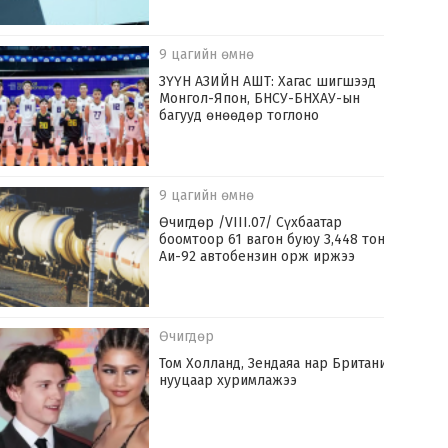
9 цагийн өмнө
ЗҮҮН АЗИЙН АШТ: Хагас шигшээд
Монгол-Япон, БНСУ-БНХАУ-ын
багууд өнөөдөр тоглоно
9 цагийн өмнө
Өчигдөр /VIII.07/ Сүхбаатар
боомтоор 61 вагон буюу 3,448 тонн
Аи-92 автобензин орж иржээ
Өчигдөр
Том Холланд, Зендаяа нар Британид
нууцаар хуримлажээ