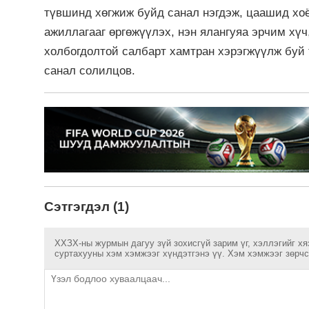
түвшинд хөгжиж буйд санал нэгдэж, цаашид хо
ажиллагааг өргөжүүлэх, нэн ялангуяа эрчим хүч,
холбогдолтой салбарт хамтран хэрэгжүүлж буй
санал солилцов.
Сэтгэгдэл (1)
ХХЗХ-ны журмын дагуу зүй зохисгүй зарим үг, хэллэгийг хя
суртахууны хэм хэмжээг хүндэтгэнэ үү. Хэм хэмжээг зөрчсө