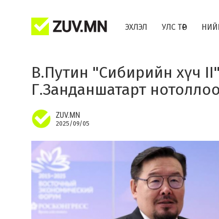
ЭХЛЭЛ
УЛС ТӨР
НИЙ
В.Путин "Сибирийн хүч II
Г.Занданшатарт нотолло
ZUV.MN
2025/09/05