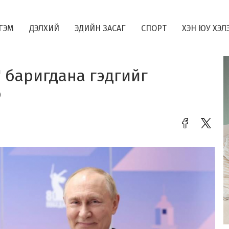
ГЭМ
ДЭЛХИЙ
ЭДИЙН ЗАСАГ
СПОРТ
ХЭН ЮУ ХЭЛ
" баригдана гэдгийг
о