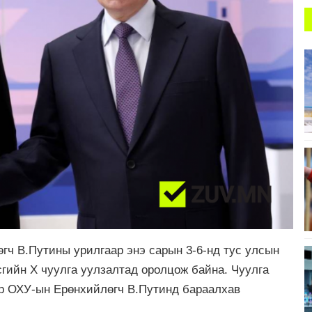
ч В.Путины урилгаар энэ сарын 3-6-нд тус улсын
гийн X чуулга уулзалтад оролцож байна. Чуулга
р ОХУ-ын Ерөнхийлөгч В.Путинд бараалхав