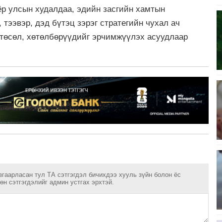
ёр улсын худалдаа, эдийн засгийн хамтын
 тээвэр, дэд бүтэц зэрэг стратегийн чухал ач
 төсөл, хөтөлбөрүүдийг эрчимжүүлэх асуудлаар
згаарласан тул ТА сэтгэгдэл бичихдээ хууль зүйн болон ёс
н сэтгэгдэлийг админ устгах эрхтэй.