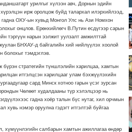
анданшатарт урилгыг хүлээн авч, Дорнын эдийн
д хүрэлцэн ирж оролцож буйд талархал илэрхийлээд,
с гадна ОХУ-ын хувьд Монгол Улс нь Ази Номхон
болохыг онцлов. Ерөнхийлөгч В.Путин есдүгээр сарын
ийн тэргүүн нарын ээлжит уулзалт амжилттай
мжуулан БНХАУ-д байгалийн хий нийлүүлэх хоолой
н болохыг тэмдэглэв.
ж бүрэн стратегийн түншлэлийн харилцаа, хамтын
харилцан итгэлцсэн харилцааг улам бэхжүүлэхийн
зургаадугаар сард Минск хотноо гарын үсэг зурсан
орондын Чөлөөт худалдааны түр хэлэлцээр нь
эгдүүлэхээс гадна хоёр талын бүс нутаг, хил орчмын
ал хувь нэмэр оруулна гэдэгт итгэлтэй буйгаа
ол, хүмүүнлэгийн салбарын хамтын ажиллагаа өндөр