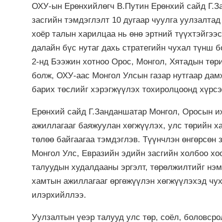
ОХУ-ын Ерөнхийлөгч В.Путин Ерөнхий сайд Г.З
засгийн тэмдэглэлт 10 дугаар чуулга уулзалта
хоёр талын харилцаа нь өнө эртний түүхтэйгээ
далайн бүс нутаг дахь стратегийн чухал түнш 
2-нд Бээжин хотноо Орос, Монгол, Хятадын төр
болж, ОХУ-аас Монгол Улсын газар нутгаар да
барих төслийг хэрэгжүүлэх тохиролцоонд хүрсэ
Ерөнхий сайд Г.Занданшатар Монгол, Оросын и
ажиллагааг баяжуулан хөгжүүлэх, улс төрийн 
төлөө байгаагаа тэмдэглэв. Түүнчлэн өнгөрсөн 
Монгол Улс, Евразийн эдийн засгийн холбоо хо
талуудын худалдааны эргэлт, төрөлжилтийг нэм
хамтын ажиллагааг өргөжүүлэн хөгжүүлэхэд чух
илэрхийллээ.
Уулзалтын үеэр талууд улс төр, соёл, боловср