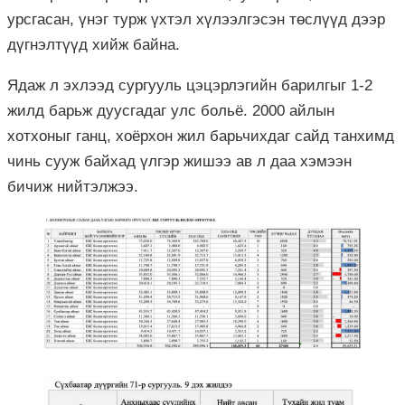
урсгасан, үнэг турж үхтэл хүлээлгэсэн төслүүд дээр
дүгнэлтүүд хийж байна.
Ядаж л эхлээд сургууль цэцэрлэгийн барилгыг 1-2
жилд барьж дуусгадаг улс больё. 2000 айлын
хотхоныг ганц, хоёрхон жил барьчихдаг сайд танхимд
чинь сууж байхад үлгэр жишээ ав л даа хэмээн
бичиж нийтэлжээ.