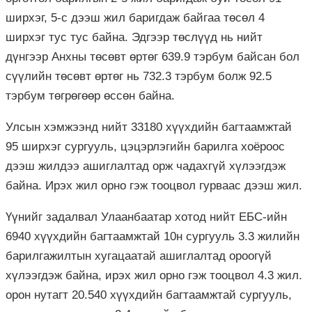
ширхэг, 5-с дээш жил баригдаж байгаа төсөл 4
ширхэг тус тус байна. Эдгээр төслүүд нь нийт
дүнгээр Анхны төсөвт өртөг 639.9 тэрбум байсан бол
сүүлийн төсөвт өртөг нь 732.3 тэрбум болж 92.5
тэрбум төгрөгөөр өссөн байна.
Улсын хэмжээнд нийт 33180 хүүхдийн багтаамжтай
95 ширхэг сургууль, цэцэрлэгийн барилга хоёроос
дээш жилдээ ашиглалтад орж чадахгүй хүлээгдэж
байна. Ирэх жил орно гэж тооцвол гурваас дээш жил.
Үүнийг задалвал Улаанбаатар хотод нийт ЕБС-ийн
6940 хүүхдийн багтаамжтай 10н сургууль 3.3 жилийн
барилгажилтын хугацаатай ашиглалтад ороогүй
хүлээгдэж байна, ирэх жил орно гэж тооцвол 4.3 жил.
орон нутагт 20.540 хүүхдийн багтаамжтай сургууль,