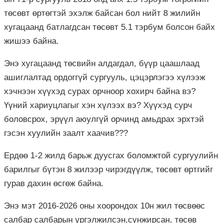
төсөвт өртөгтэй эхэлж байсан бол нийт 8 жилийн
хугацаанд батлагдсан төсөвт 5.1 тэрбум болсон байх
жишээ байна.
Энэ хугацаанд төсвийн алдагдал, бүүр цаашлаад
ашиглалтад ордоггүй сургууль, цэцэрлэгээ хүлээж
хэчнээн хүүхэд сурах орчноор хохирч байна вэ?
Үүний хариуцлагыг хэн хүлээх вэ? Хүүхэд сурч
боловсрох, эрүүл аюулгүй орчинд амьдрах эрхтэй
гэсэн хуулийн заалт хаачив???
Ердөө 1-2 жилд барьж дуусгах боломжтой сургуулийн
барилгыг бүтэн 8 жилээр чирэгдүүлж, төсөвт өртгийг
гурав дахин өсгөж байна.
Энэ мэт 2016-2026 оны хоорондох 10н жил төсвөөс
салбар салбарын үргэлжилсэн,сунжирсан, төсөв