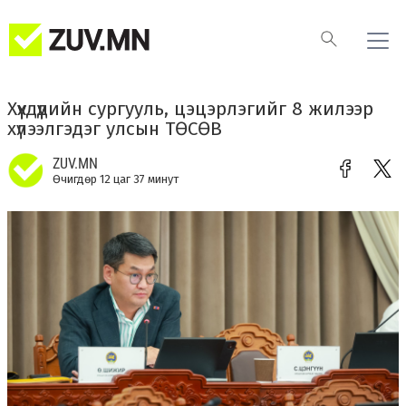
Хүүхдүүдийн сургууль, цэцэрлэгийг 8 жилээр
хүлээлгэдэг улсын ТӨСӨВ
ZUV.MN
Өчигдөр 12 цаг 37 минут