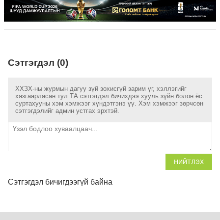
Сэтгэгдэл (0)
ХХЗХ-ны журмын дагуу зүй зохисгүй зарим үг, хэллэгийг
хязгаарласан тул ТА сэтгэгдэл бичихдээ хууль зүйн болон ёс
суртахууны хэм хэмжээг хүндэтгэнэ үү. Хэм хэмжээг зөрчсөн
сэтгэгдэлийг админ устгах эрхтэй.
НИЙТЛЭХ
Сэтгэгдэл бичигдээгүй байна