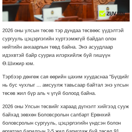
2026 оны улсын төсөв тэр дундаа төсвөөс үүдэлтэй
сургууль цэцэрлэгийн хүртээмжгүй байдал олон
нийтийн анхаарлын төвд байна. Энэ асуудлаар
идэхвтэй байр сууриа илэрхийлж буй гишүүн
Ө.Шижир юм.
Тэрбээр дөнгөж сая өөрийн цахим хуудаснаа "Бүгдийг
нь бус чухлыг ... амсуулж тавьсаар байтал энэ улсын
төсөв жил бүр аль ч үгүй болоод байна.
2026 оны Улсын төсвийг хараад дүгнэлт хийгээд сууж
байхад зөвхөн Боловсролын салбарт Ерөнхий
боловсролын сургууль, цэцэрлэгийн үндсэн болон
өргөтгөл барилгын 2-5 жил баригдаж буй төсөл 91