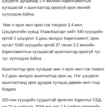
цэцэрлэг дунджаар 2.4 жилийн барилгажилтын
хугацаатай ч ашиглалтад ороогүй ирэх жилийг
хүлээгдэж байна.
Мөн л ирэх жил орно гэж тооцвол 3.4 жил.
Цэцэрлэгийн хувьд Улаанбаатарт нийт 540 хүүхдийн
ортой 2 цэцэрлэг 3 дахь жилдээ барилгажилт, орон
нутагт 5160 хүүхдийн ортой 37 төсөл 3.2 жилийн
барилгажилтын хугацаатай ашиглалтад ороогүй тус
тус хүлээгдэж байна.
Ашиглалтад орох хугацааг мөн л ирэх жил гэж тоовол
4.2 дахь жилдээ ашиглалтад орох нь. Нэг цэцэрлэг
ашиглалтанд орох дундаж хугацаа дөрвөн жил гээд
боддоо.
320-хон хүүхдийн суудалтай өргөтгөл барилгыг СБД-
ын 71-р сургууль 2018 онд анх 1.5 тэрбум төгрөгийн