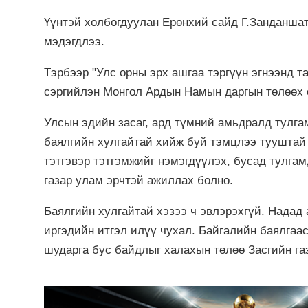
Үүнтэй холбогдуулан Ерөнхий сайд Г.Занданшат
мэдэгдлээ.
Тэрбээр "Улс орны эрх ашгаа тэргүүн эгнээнд т
сэргийлэн Монгол Ардын Намын даргын төлөөх 
Улсын эдийн засаг, ард түмний амьдралд тулга
баялгийн хулгайтай хийж буй тэмцлээ тууштай 
тэтгэвэр тэтгэмжийг нэмэгдүүлэх, бусад тулга
газар улам эрчтэй ажиллах болно.
Баялгийн хулгайтай хэзээ ч эвлэрэхгүй. Надад
иргэдийн итгэл илүү чухал. Байгалийн баялгаас
шударга бус байдлыг халахын төлөө Засгийн га