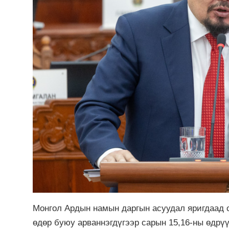
Монгол Ардын намын даргын асуудал яригдаад с
өдөр буюу арваннэгдүгээр сарын 15,16-ны өдрү