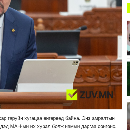
ар гаруйн хугацаа өнгөрөөд байна. Энэ амралтын
үдэд МАН-ын их хурал болж намын даргаа сонгоно.