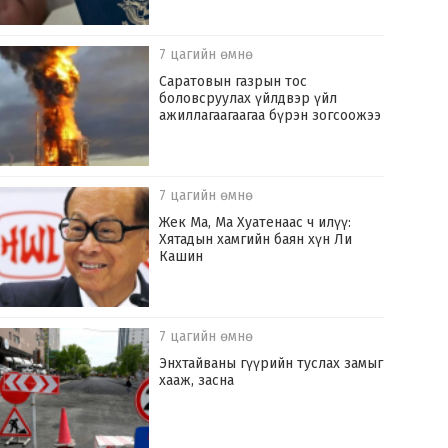
7 цагийн өмнө
Саратовын газрын тос
боловсруулах үйлдвэр үйл
ажиллагаагаагаа бүрэн зогсоожээ
7 цагийн өмнө
Жек Ма, Ма Хуатенаас ч илүү:
Хятадын хамгийн баян хүн Ли
Кашин
7 цагийн өмнө
Энхтайваны гүүрийн туслах замыг
хааж, засна