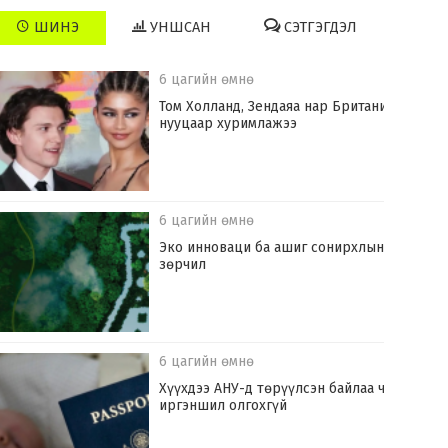
ШИНЭ
УНШСАН
СЭТГЭГДЭЛ
6 цагийн өмнө
Том Холланд, Зендаяа нар Британид
нууцаар хуримлажээ
6 цагийн өмнө
Эко инноваци ба ашиг сонирхлын
зөрчил
6 цагийн өмнө
Хүүхдээ АНУ-д төрүүлсэн байлаа ч
иргэншил олгохгүй