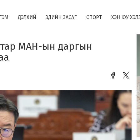
ГЭМ
ДЭЛХИЙ
ЭДИЙН ЗАСАГ
СПОРТ
ХЭН ЮУ ХЭЛ
атар МАН-ын даргын
аа