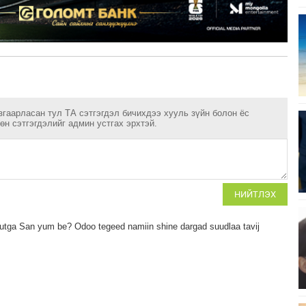
згаарласан тул ТА сэтгэгдэл бичихдээ хууль зүйн болон ёс
н сэтгэгдэлийг админ устгах эрхтэй.
НИЙТЛЭХ
utga San yum be? Odoo tegeed namiin shine dargad suudlaa tavij