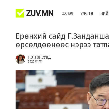
ЭХЛЭЛ
УЛС ТӨР
НИЙ
Ерөнхий сайд Г.Занданш
өрсөлдөөнөөс нэрээ татл
Т.ОТГОНСУВД
2025/11/11