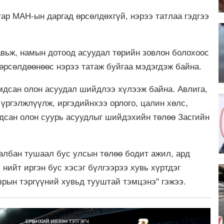
ар МАН-ын даргад өрсөлдөхгүй, нэрээ татлаа гэдгээ
авьж, намын дотоод асуудал төрийн зовлон болохоос
өрсөлдөөнөөс нэрээ татаж буйгаа мэдэгдэж байна.
мдсан олон асуудал шийдлээ хүлээж байна. Авлига,
үргэлжлүүлж, иргэдийнхээ орлого, цалин хөлс,
мдсан олон суурь асуудлыг шийдэхийн төлөө Засгийн
 албан тушаал бус улсын төлөө бодит ажил, ард
 нийт иргэн бус хэсэг бүлгээрээ хувь хүртдэг
зрын тэргүүний хувьд тууштай тэмцэнэ" гэжээ.