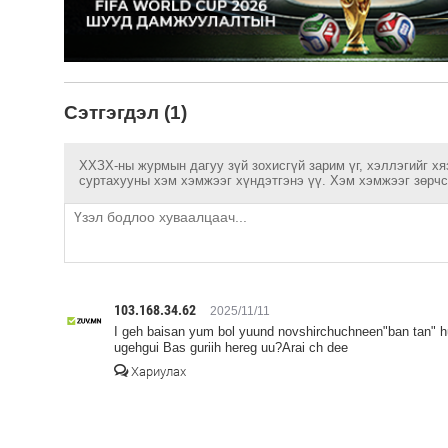
Сэтгэгдэл (1)
ХХЗХ-ны журмын дагуу зүй зохисгүй зарим үг, хэллэгийг хя
суртахууны хэм хэмжээг хүндэтгэнэ үү. Хэм хэмжээг зөрчсө
103.168.34.62
2025/11/11
I geh baisan yum bol yuund novshirchuchneen"ban tan" h
ugehgui Bas guriih hereg uu?Arai ch dee
Хариулах