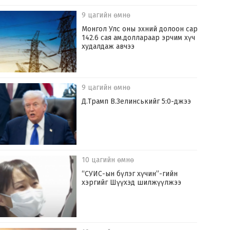
9 цагийн өмнө
Монгол Улс оны эхний долоон сард
142.6 сая ам.доллараар эрчим хүч
худалдаж авчээ
9 цагийн өмнө
Д.Трамп В.Зелинськийг 5:0-джээ
10 цагийн өмнө
“СУИС-ын бүлэг хүчин”-гийн
хэргийг Шүүхэд шилжүүлжээ