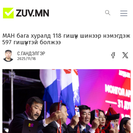
МАН бага хуралд 118 гишүүн шинээр нэмэгдэж
597 гишүүнтэй болжээ
С.ГАНДЭЛГЭР
2025/11/18