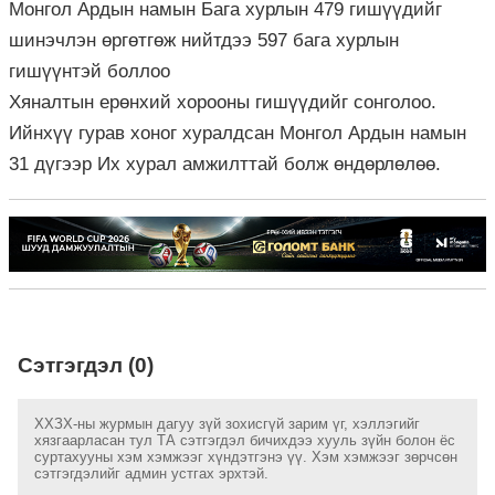
Монгол Ардын намын Бага хурлын 479 гишүүдийг
шинэчлэн өргөтгөж нийтдээ 597 бага хурлын
гишүүнтэй боллоо
Хяналтын ерөнхий хорооны гишүүдийг сонголоо.
Ийнхүү гурав хоног хуралдсан Монгол Ардын намын
31 дүгээр Их хурал амжилттай болж өндөрлөлөө.
Сэтгэгдэл (0)
ХХЗХ-ны журмын дагуу зүй зохисгүй зарим үг, хэллэгийг
хязгаарласан тул ТА сэтгэгдэл бичихдээ хууль зүйн болон ёс
суртахууны хэм хэмжээг хүндэтгэнэ үү. Хэм хэмжээг зөрчсөн
сэтгэгдэлийг админ устгах эрхтэй.