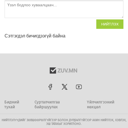
НИЙТЛЭХ
Сэтгэгдэл бичигдээгүй байна
Бидний
Сурталчилгаа
Үйлчилгээний
тухай
байршуулах
нөхцөл
НИЙТЛЭЛҮҮДИЙГ ЗӨВШӨӨРӨЛГҮЙГЭЭР БОЛОН ДУРДАЛГҮЙГЭЭР АХИН НИЙТЛЭХ, ХЭВЛЭХ,
ЭШ ТАТАХЫГ ХОРИГЛОНО.