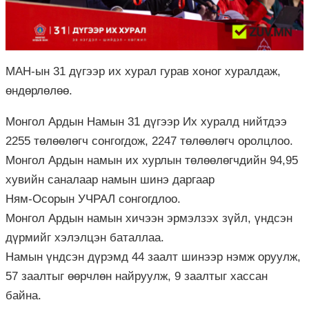
МАН-ын 31 дүгээр их хурал гурав хоног хуралдаж,
өндөрлөлөө.
Монгол Ардын Намын 31 дүгээр Их хуралд нийтдээ
2255 төлөөлөгч сонгогдож, 2247 төлөөлөгч оролцлоо.
Монгол Ардын намын их хурлын төлөөлөгчдийн 94,95
хувийн саналаар намын шинэ даргаар
Ням-Осорын УЧРАЛ сонгогдлоо.
Монгол Ардын намын хичээн эрмэлзэх зүйл, үндсэн
дүрмийг хэлэлцэн баталлаа.
Намын үндсэн дүрэмд 44 заалт шинээр нэмж оруулж,
57 заалтыг өөрчлөн найруулж, 9 заалтыг хассан
байна.