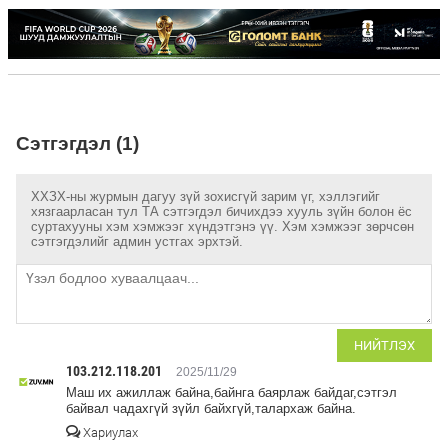
Сэтгэгдэл (1)
ХХЗХ-ны журмын дагуу зүй зохисгүй зарим үг, хэллэгийг
хязгаарласан тул ТА сэтгэгдэл бичихдээ хууль зүйн болон ёс
суртахууны хэм хэмжээг хүндэтгэнэ үү. Хэм хэмжээг зөрчсөн
сэтгэгдэлийг админ устгах эрхтэй.
НИЙТЛЭХ
103.212.118.201
2025/11/29
Маш их ажиллаж байна,байнга баярлаж байдаг,сэтгэл
байвал чадахгүй зүйл байхгүй,талархаж байна.
Хариулах