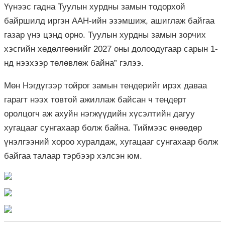
Үүнээс гадна Туулын хурдны замын тодорхой
байршилд иргэн
ААН-ийн
эзэмшиж, ашиглаж байгаа
газар үнэ цэнд орно. Туулын хурдны замын зорчих
хэсгийн хөдөлгөөнийг 2027 оны долоодугаар сарын 1-
нд нээхээр төлөвлөж байна” гэлээ.
Мөн Нэгдүгээр тойрог замын тендерийг ирэх даваа
гарагт нээх товтой ажиллаж байсан ч тендерт
оролцогч аж ахуйн нэгжүүдийн хүсэлтийн дагуу
хугацааг сунгахаар болж байна. Тиймээс өнөөдөр
үнэлгээний хороо хуралдаж, хугацааг сунгахаар болж
байгаа талаар
тэрбээр
хэлсэн юм.