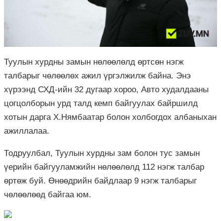
Туулын хурдны замын нөлөөлөлд өртсөн нэгж
талбарыг чөлөөлөх ажил үргэлжилж байна. Энэ
хүрээнд СХД-ийн 32 дугаар хороо, Авто худалдааны
цогцолборын урд талд кемп байгуулах байршилд
хотын дарга Х.Нямбаатар болон холбогдох албаныхан
ажиллалаа.
Тодруулбал, Туулын хурдны зам болон тус замын
үерийн байгууламжийн нөлөөлөлд 112 нэгж талбар
өртөж буй. Өнөөдрийн байдлаар 9 нэгж талбарыг
чөлөөлөөд байгаа юм.