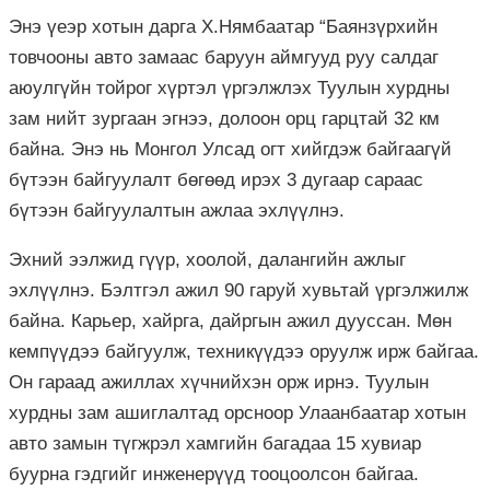
Энэ үеэр хотын дарга Х.Нямбаатар “Баянзүрхийн
товчооны авто замаас баруун аймгууд руу салдаг
аюулгүйн тойрог хүртэл үргэлжлэх Туулын хурдны
зам нийт зургаан эгнээ, долоон орц гарцтай 32 км
байна. Энэ нь Монгол Улсад огт хийгдэж байгаагүй
бүтээн байгуулалт бөгөөд ирэх 3 дугаар сараас
бүтээн байгуулалтын ажлаа эхлүүлнэ.
Эхний ээлжид гүүр, хоолой, далангийн ажлыг
эхлүүлнэ. Бэлтгэл ажил 90 гаруй хувьтай үргэлжилж
байна. Карьер, хайрга, дайргын ажил дууссан. Мөн
кемпүүдээ байгуулж, техникүүдээ оруулж ирж байгаа.
Он гараад ажиллах хүчнийхэн орж ирнэ. Туулын
хурдны зам ашиглалтад орсноор Улаанбаатар хотын
авто замын түгжрэл хамгийн багадаа 15 хувиар
буурна гэдгийг инженерүүд тооцоолсон байгаа.