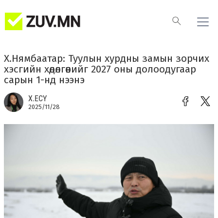
Х.Нямбаатар: Туулын хурдны замын зорчих
хэсгийн хөдөлгөөнийг 2027 оны долоодугаар
сарын 1-нд нээнэ
Х.ЕСҮ
2025/11/28