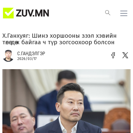
Х.Ганхуяг: Шинэ хоршооны зээл хэвийн
төлөгдөж байгаа ч түр зогсоохоор болсон
С.ГАНДЭЛГЭР
2026/03/17