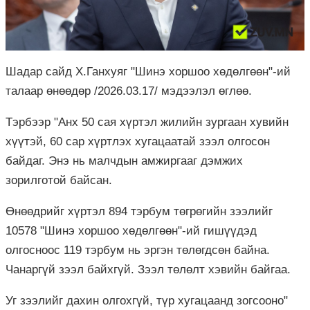
Шадар сайд Х.Ганхуяг "Шинэ хоршоо хөдөлгөөн"-ий
талаар өнөөдөр /2026.03.17/ мэдээлэл өглөө.
Тэрбээр "Анх 50 сая хүртэл жилийн зургаан хувийн
хүүтэй, 60 сар хүртлэх хугацаатай зээл олгосон
байдаг. Энэ нь малчдын амжиргааг дэмжих
зорилготой байсан.
Өнөөдрийг хүртэл 894 тэрбум төгрөгийн зээлийг
10578 "Шинэ хоршоо хөдөлгөөн"-ий гишүүдэд
олгосноос 119 тэрбум нь эргэн төлөгдсөн байна.
Чанаргүй зээл байхгүй. Зээл төлөлт хэвийн байгаа.
Уг зээлийг дахин олгохгүй, түр хугацаанд зогсооно"