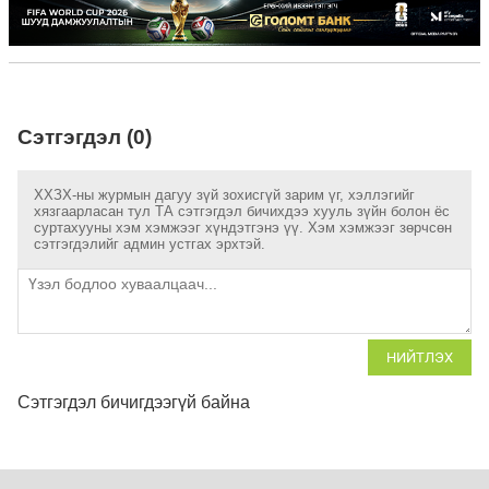
Сэтгэгдэл (0)
ХХЗХ-ны журмын дагуу зүй зохисгүй зарим үг, хэллэгийг
хязгаарласан тул ТА сэтгэгдэл бичихдээ хууль зүйн болон ёс
суртахууны хэм хэмжээг хүндэтгэнэ үү. Хэм хэмжээг зөрчсөн
сэтгэгдэлийг админ устгах эрхтэй.
НИЙТЛЭХ
Сэтгэгдэл бичигдээгүй байна