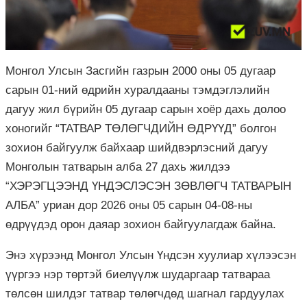
Монгол Улсын Засгийн газрын 2000 оны 05 дугаар
сарын 01-ний өдрийн хуралдааны тэмдэглэлийн
дагуу жил бүрийн 05 дугаар сарын хоёр дахь долоо
хоногийг “ТАТВАР ТӨЛӨГЧДИЙН ӨДРҮҮД” болгон
зохион байгуулж байхаар шийдвэрлэсний дагуу
Монголын татварын алба 27 дахь жилдээ
“ХЭРЭГЦЭЭНД ҮНДЭСЛЭСЭН ЗӨВЛӨГЧ ТАТВАРЫН
АЛБА” уриан дор 2026 оны 05 сарын 04-08-ны
өдрүүдэд орон даяар зохион байгуулагдаж байна.
Энэ хүрээнд Монгол Улсын Үндсэн хуулиар хүлээсэн
үүргээ нэр төртэй биелүүлж шударгаар татвараа
төлсөн шилдэг татвар төлөгчдөд шагнал гардуулах