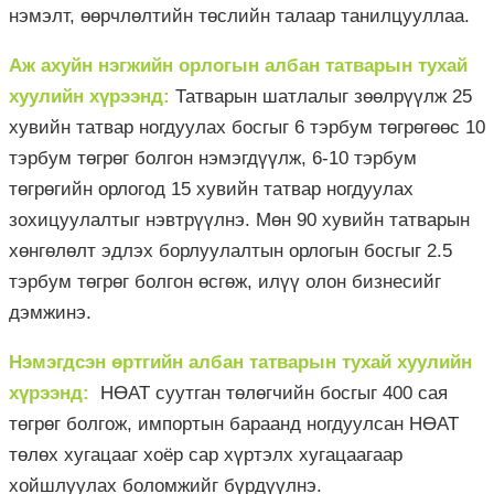
нэмэлт, өөрчлөлтийн төслийн талаар танилцууллаа.
Аж ахуйн нэгжийн орлогын албан татварын тухай
хуулийн хүрээнд:
Татварын шатлалыг зөөлрүүлж 25
хувийн татвар ногдуулах босгыг 6 тэрбум төгрөгөөс 10
тэрбум төгрөг болгон нэмэгдүүлж, 6-10 тэрбум
төгрөгийн орлогод 15 хувийн татвар ногдуулах
зохицуулалтыг нэвтрүүлнэ. Мөн 90 хувийн татварын
хөнгөлөлт эдлэх борлуулалтын орлогын босгыг 2.5
тэрбум төгрөг болгон өсгөж, илүү олон бизнесийг
дэмжинэ.
Нэмэгдсэн өртгийн албан татварын тухай хуулийн
хүрээнд:
НӨАТ суутган төлөгчийн босгыг 400 сая
төгрөг болгож, импортын бараанд ногдуулсан НӨАТ
төлөх хугацааг хоёр сар хүртэлх хугацаагаар
хойшлуулах боломжийг бүрдүүлнэ.