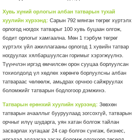
Хувь хүний орлогын албан татварын тухай
хуулийн хүрээнд:
Сарын 792 мянган төгрөг хүртэлх
орлогод ногдох татварыг 100 хувь буцаан олгож,
бодит орлогыг хамгаална. Мөн 1 тэрбум төгрөг
хүртэлх үйл ажиллагааны орлогод 1 хувийн татвар
ногдуулах хялбаршуулсан горимыг хэрэгжүүлнэ.
Түүнчлэн иргэд өмчилсөн орон сууцаа борлуулсан
тохиолдолд үл хөдлөх хөрөнгө борлуулсны албан
татвараас чөлөөлж, амьдрах орчноо сайжруулах
боломжийг татварын бодлогоор дэмжинэ.
Татварын ерөнхий хуулийн хүрээнд:
Зөвхөн
татварын ачааллыг бууруулаад зогсохгүй, татварын
орчныг илүү шударга, уян хатан болгож тайлан
засварлах хугацааг 24 сар болгон сунгаж, бизнес,
иргэдэд алдаагаа засах боломж олгохоор төсөлд