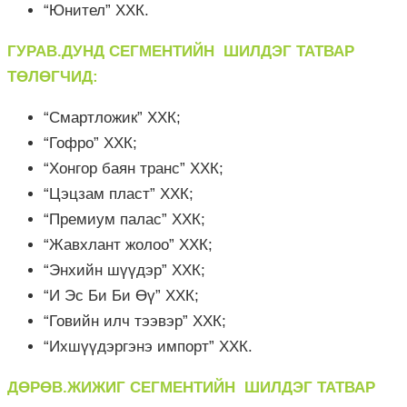
“Юнител” ХХК.
ГУРАВ.ДУНД СЕГМЕНТИЙН ШИЛДЭГ ТАТВАР
ТӨЛӨГЧИД:
“Смартложик” ХХК;
“Гофро” ХХК;
“Хонгор баян транс” ХХК;
“Цэцзам пласт” ХХК;
“Премиум палас” ХХК;
“Жавхлант жолоо” ХХК;
“Энхийн шүүдэр” ХХК;
“И Эс Би Би Өү” ХХК;
“Говийн илч тээвэр” ХХК;
“Ихшүүдэргэнэ импорт” ХХК.
ДӨРӨВ.ЖИЖИГ СЕГМЕНТИЙН ШИЛДЭГ ТАТВАР