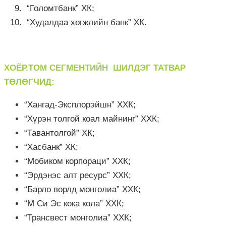
“Голомтбанк” ХК;
“Худалдаа хөгжлийн банк” ХК.
ХОЁР.ТОМ СЕГМЕНТИЙН ШИЛДЭГ ТАТВАР
ТӨЛӨГЧИД:
“Хангад-Эксплорэйшн” ХХК;
“Хүрэн толгой коал майнинг” ХХК;
“Тавантолгой” ХК;
“Хасбанк” ХК;
“Мобиком корпораци” ХХК;
“Эрдэнэс алт ресурс” ХХК;
“Барло ворлд монголиа” ХХК;
“М Си Эс кока кола” ХХК;
“Трансвест монголиа” ХХК;