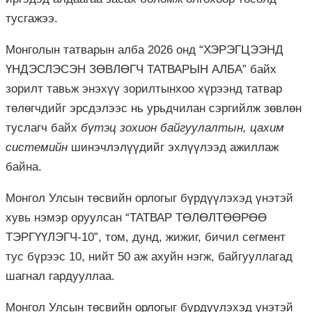
тусгажээ.
Монголын татварын алба 2026 онд “ХЭРЭГЦЭЭНД
ҮНДЭСЛЭСЭН ЗӨВЛӨГЧ ТАТВАРЫН АЛБА” байх
зорилт тавьж энэхүү зорилтынхоо хүрээнд татвар
төлөгчдийг эрсдэлээс нь урьдчилан сэргийлж зөвлөн
туслагч байх
бүтэц зохион байгуулалтын, цахим
системийн
шинэчлэлүүдийг эхлүүлээд ажиллаж
байна.
Монгол Улсын төсвийн орлогыг бүрдүүлэхэд үнэтэй
хувь нэмэр оруулсан “ТАТВАР ТӨЛӨЛТӨӨРӨӨ
ТЭРГҮҮЛЭГЧ-10”, том, дунд, жижиг, бичил сегмент
тус бүрээс 10, нийт 50 аж ахуйн нэгж, байгууллагад
шагнал гардууллаа.
Монгол Улсын төсвийн орлогыг бүрдүүлэхэд үнэтэй