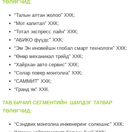
ТӨЛӨГЧИД:
“Талын алтан жолоо” ХХК;
“Мот капитал” ХХК;
“Тотал экспресс лайн” ХХК;
“АБИКО фүүдс” ХХК;
“Эм Эн иновейшн глобал смарт технологи” ХХК;
“Өнөр механикал трейд” ХХК;
“Хайрхан авто сервис” ХХК;
“Солар повер монголиа” ХХК;
“САММИТ” ХХК;
“Гранд як” ХХК.
ТАВ.БИЧИЛ СЕГМЕНТИЙН ШИЛДЭГ ТАТВАР
ТӨЛӨГЧИД:
“Сэндвик монголиа инженеринг солюшнс” ХХК;