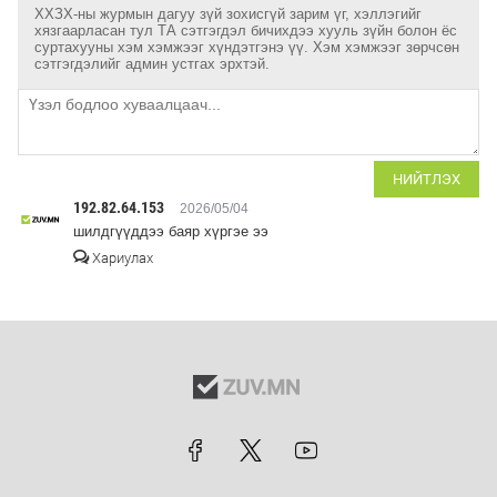
ХХЗХ-ны журмын дагуу зүй зохисгүй зарим үг, хэллэгийг
хязгаарласан тул ТА сэтгэгдэл бичихдээ хууль зүйн болон ёс
суртахууны хэм хэмжээг хүндэтгэнэ үү. Хэм хэмжээг зөрчсөн
сэтгэгдэлийг админ устгах эрхтэй.
НИЙТЛЭХ
192.82.64.153
2026/05/04
шилдгүүддээ баяр хүргэе ээ
Хариулах