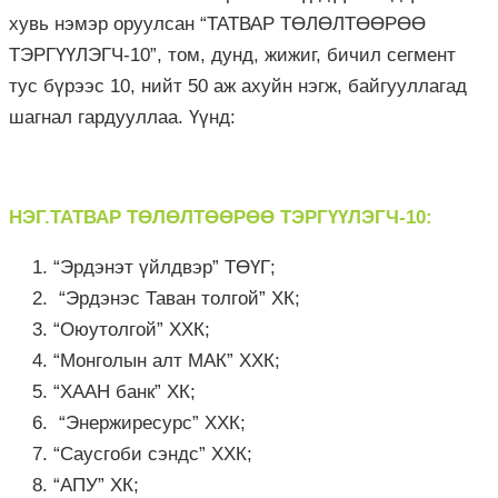
хувь нэмэр оруулсан “ТАТВАР ТӨЛӨЛТӨӨРӨӨ
ТЭРГҮҮЛЭГЧ-10”, том, дунд, жижиг, бичил сегмент
тус бүрээс 10, нийт 50 аж ахуйн нэгж, байгууллагад
шагнал гардууллаа. Үүнд:
НЭГ.ТАТВАР ТӨЛӨЛТӨӨРӨӨ ТЭРГҮҮЛЭГЧ-10:
“Эрдэнэт үйлдвэр” ТӨҮГ;
“Эрдэнэс Таван толгой” ХК;
“Оюутолгой” ХХК;
“Монголын алт МАК” ХХК;
“ХААН банк” ХК;
“Энержиресурс” ХХК;
“Саусгоби сэндс” ХХК;
“АПУ” ХК;