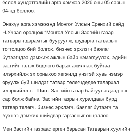
ёслол хүндэтгэлийн арга хэмжээ 2026 оны 05 сарын
04-нд боллоо.
Энэхүү арга хэмжээнд Монгол Улсын Ерөнхий сайд
Н.Учрал оролцож “Монгол Улсын Засгийн газар
татварын дарамтыг бууруулж, шударга татварын
тогтолцоо бий болгох, бизнес эрхлэгч баялаг
бүтээгчдээ дэмжиж ажлын байр нэмэгдүүлэх, эдийн
засгийг тэлэх бодлого барьж ажиллаж буйгаа
илэрхийлж эх орныхоо хөгжилд үнэтэй хувь нэмэр
оруулж буй шилдэг татвар төлөгчдөдөө талархал
илэрхийллээ. Шинэ Засгийн газар байгуулагдаад нэг
сар болж байна, Засгийн газрын хуралдаан бүрд
татвар төлөгч, бизнес эрхлэгч, баялаг бүтээгч та
бүхнээ дэмжих шийдвэр гаргасныг онцоллоо.
Мөн Засгийн газраас өргөн барьсан Татварын хуулийн