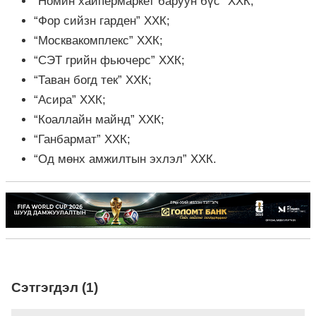
“Номин хайпермаркет баруун бүс” ХХК;
“Фор сийзн гарден” ХХК;
“Москвакомплекс” ХХК;
“СЭТ грийн фьючерс” ХХК;
“Таван богд тек” ХХК;
“Асира” ХХК;
“Коаллайн майнд” ХХК;
“Ганбармат” ХХК;
“Од мөнх амжилтын эхлэл” ХХК.
Сэтгэгдэл (1)