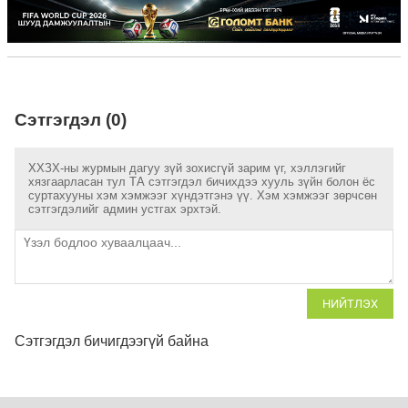
Сэтгэгдэл (0)
ХХЗХ-ны журмын дагуу зүй зохисгүй зарим үг, хэллэгийг
хязгаарласан тул ТА сэтгэгдэл бичихдээ хууль зүйн болон ёс
суртахууны хэм хэмжээг хүндэтгэнэ үү. Хэм хэмжээг зөрчсөн
сэтгэгдэлийг админ устгах эрхтэй.
НИЙТЛЭХ
Сэтгэгдэл бичигдээгүй байна