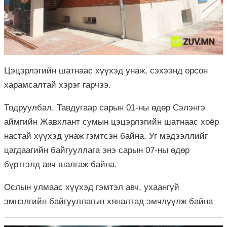
Цэцэрлэгийн шатнаас хүүхэд унаж, сэхээнд орсон
харамсалтай хэрэг гарчээ.
Тодруулбал, Тавдугаар сарын 01-ны өдөр Сэлэнгэ
аймгийн Жавхлант сумын цэцэрлэгийн шатнаас хоёр
настай хүүхэд унаж гэмтсэн байна. Уг мэдээллийг
цагдаагийн байгууллага энэ сарын 07-ны өдөр
бүртгэлд авч шалгаж байна.
Ослын улмаас хүүхэд гэмтэл авч, ухаангүй
эмнэлгийн байгууллагын хяналтад эмчлүүлж байна