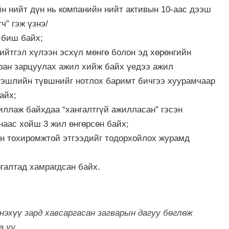
н нийт дүн нь компанийн нийт активын 10-аас дээш
ч” гэж үзнэ/
 биш байх;
йтгэл хүлээн эсхүл мөнгө болон эд хөрөнгийн
ран зарцуулах ажил хийж байх үедээ ажил
ргэшлийн түвшнийг нотлох баримт бичгээ хуурамчаар
айх;
ллаж байхдаа “хангалтгүй ажилласан” гэсэн
снаас хойш 3 жил өнгөрсөн байх;
ан тохиромжтой этгээдийг тодорхойлох журамд
галтад хамрагдсан байх.
энэхүү зард хавсаргасан загварын дагуу бөглөж
а уу.