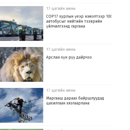
17 цагийн өмнө
COP17 хурлын үеэр нэмэлтээр 100
автобусыг нийтийн тээврийн
үйлчилгээнд гаргана
17 цагийн өмнө
Арслан хүн рүү дайрчээ
17 цагийн өмнө
Маргааш дараах байршлуудад
цахилгаан хязгаарлана