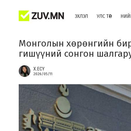
ЭХЛЭЛ
УЛС ТӨР
НИЙ
Монголын хөрөнгийн бир
гишүүний сонгон шалгар
Х.ЕСҮ
2026/05/11