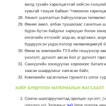
жилд тухайн харилцагчтай хийсэн хэлцлий
хувьтай тэнцэж байвал “томоохон харилцаг
Хяналт шалгалтын байгууллагын төлөөлөл
Өмнөх ажил, албан тушаалаас сахилгын ши
бүрэн бүтэн байдлыг хариуцах болон захи
олгогчийн итгэлийг алдсан, мэргэжил, мэ
бүрдүүлсэн үндэслэлээр чөлөөлөгдөөгүй б
Өмнө нь компанийн ТУЗ-ийн гишүүнээр ажи
үнэлэлт, дүгнэлт авсан бол уг дүгнэлт гар
Санхүүгийн зохицуулах хорооноос баталс
заасан шаардлагыг хангасан байх;
Компанийн засаглалын гэрчилгээ олгох сур
ХОЁР. БҮРДҮҮЛЭХ МАТЕРИАЛЫН ЖАГСААЛТ
Сонгон шалгаруулалтад оролцох хүсэлт;
(
ирүүлнэ үү) Загварыг
энд
дарж татаж авн