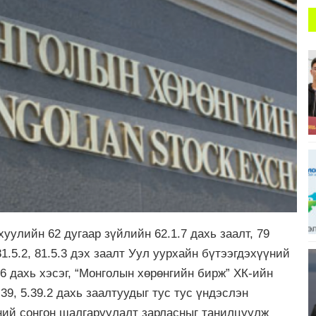
улийн 62 дугаар зүйлийн 62.1.7 дахь заалт, 79
81.5.2, 81.5.3 дэх заалт Уул уурхайн бүтээгдэхүүний
.6 дахь хэсэг, “Монголын хөрөнгийн бирж” ХК-ийн
.39, 5.39.2 дахь заалтуудыг тус тус үндэслэн
ний сонгон шалгаруулалт зарласныг танилцуулж