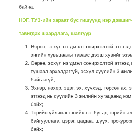
байна.
НЭГ. ТУЗ-ийн хараат бус гишүүнд нэр дэвшиг
тавигдах шаардлага, шалгуур
Өөрөө, эсхүл нэгдмэл сонирхолтой этгээд
энгийн хувьцааны таваас дээш хувийг эзэ
Өөрөө, эсхүл нэгдмэл сонирхолтой этгээд 
тушаал эрхэлдэггүй, эсхүл сүүлийн 3 жил
байгаагүй;
Эхнэр, нөхөр, эцэг, эх, хүүхэд, төрсөн ах,
этгээд нь сүүлийн 3 жилийн хугацаанд ко
байх;
Төрийн үйлчилгээнийхээс бусад төрийн ал
байгууллага, цэрэг, цагдаа, шүүх, прокур
байх;