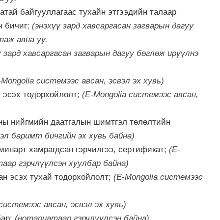
атай байгууллагаас тухайн этгээдийн талаар
н бичиг;
(энэхүү зард хавсаргасан загварын дагуу
аж авна уу.
ү зард хавсаргасан загварын дагуу бөглөж ирүүлнэ
-Mongolia системээс авсан, эсвэл эх хувь)
 эсэх тодорхойлолт;
(E-Mongolia системээс авсан,
аны нийгмийн даатгалын шимтгэл төлөлтийн
вэл баримт бичгийн эх хувь байна)
минарт хамрагдсан гэрчилгээ, сертификат;
(E-
таар гэрчлүүлсэн хуулбар байна)
ан эсэх тухай тодорхойлолт;
(E-Mongolia системээс
 системээс авсан, эсвэл эх хувь)
бар;
(нотариатаар гэрчлүүлсэн байна)