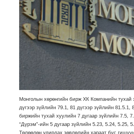
Монголын хөрөнгийн бирж ХК Компанийн тухай ху
дүгээр зүйлийн 79.1, 81 дүгээр зүйлийн 81.5.1, 
биржийн тухай хуулийн 7 дугаар зүйлийн 7.5, 7
“Дүрэм”-ийн 5 дугаар зүйлийн 5.23, 5.24, 5.25, 5
Төлөөлөн удирдах зөвлөлийн хараат бус гишүү