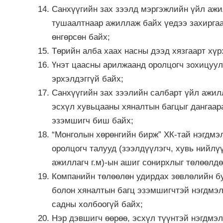
Санхүүгийн зах зээлд мэргэжлийн үйл ажи
тушаалтнаар ажиллаж байх үедээ захиргаа
өнгөрсөн байх;
Төрийн алба хаах насны дээд хязгаарт хүр
Үнэт цаасны арилжаанд оролцогч зохицуул
эрхэлдэггүй байх;
Санхүүгийн зах зээлийн салбарт үйл ажил
эсхүл хувьцааны хяналтын багцыг дангаар
эзэмшигч биш байх;
“Монголын хөрөнгийн бирж” ХК-тай нэгдмэ
оролцогч талууд (зээлдүүлэгч, хувь нийлү
ажиллагч г.м)-ын ашиг сонирхлыг төлөөлдө
Компанийн төлөөлөн удирдах зөвлөлийн бу
болон хяналтын багц эзэмшигчтэй нэгдмэл
садны холбоогүй байх;
Нэр дэвшигч өөрөө, эсхүл түүнтэй нэгдмэл