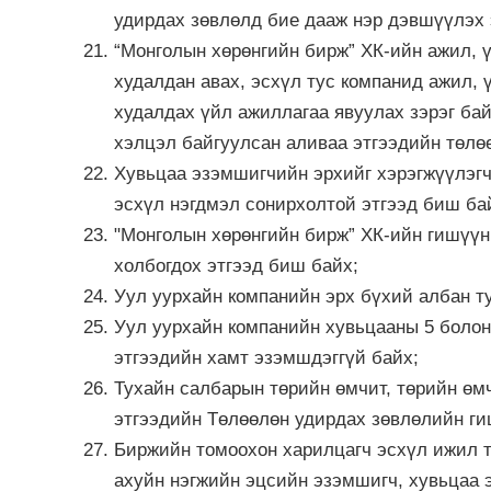
удирдах зөвлөлд бие дааж нэр дэвшүүлэх 
“Монголын хөрөнгийн бирж” ХК-ийн ажил, ү
худалдан авах, эсхүл тус компанид ажил, 
худалдах үйл ажиллагаа явуулах зэрэг ба
хэлцэл байгуулсан аливаа этгээдийн төлө
Хувьцаа эзэмшигчийн эрхийг хэрэгжүүлэгч
эсхүл нэгдмэл сонирхолтой этгээд биш ба
"Монголын хөрөнгийн бирж” ХК-ийн гишүү
холбогдох этгээд биш байх;
Уул уурхайн компанийн эрх бүхий албан ту
Уул уурхайн компанийн хувьцааны 5 болон
этгээдийн хамт эзэмшдэггүй байх;
Тухайн салбарын төрийн өмчит, төрийн өм
этгээдийн Төлөөлөн удирдах зөвлөлийн г
Биржийн томоохон харилцагч эсхүл ижил т
ахуйн нэгжийн эцсийн эзэмшигч, хувьцаа 