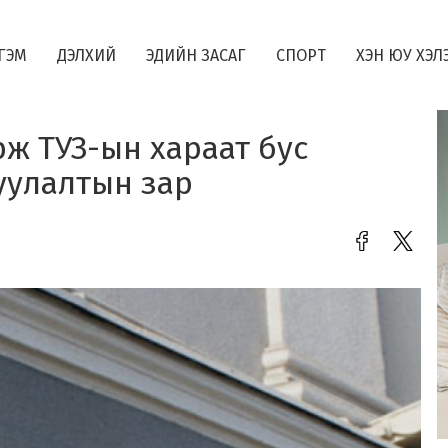
ГЭМ
ДЭЛХИЙ
ЭДИЙН ЗАСАГ
СПОРТ
ХЭН ЮУ ХЭЛ
ж ТУЗ-ын хараат бус
уулалтын зар