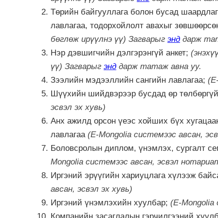
Төрийн байгууллага болон бусад шаардлаг
лавлагаа, тодорхойлолт авахыг зөвшөөрсө
бөглөж ирүүлнэ үү) Загварыг
энд
дарж тат
Нэр дэвшигчийн дэлгэрэнгүй анкет;
(энэхү
үү) Загварыг
энд
дарж татаж авна уу.
Зээлийн мэдээллийн сангийн лавлагаа;
(E
Шүүхийн шийдвэрээр бусдад өр төлбөргүй
эсвэл эх хувь)
Анх ажилд орсон үеэс хойших бүх хугаца
лавлагаа
(E-Mongolia системээс авсан, эс
Боловсролын диплом, үнэмлэх, сургалт се
Mongolia системээс авсан, эсвэл нотариа
Иргэний эрүүгийн хариуцлага хүлээж байс
авсан, эсвэл эх хувь)
Иргэний үнэмлэхийн хуулбар;
(E-Mongolia
Компанийн засаглалын гэрчилгээний хуул