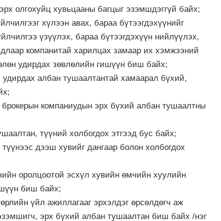
эрх олгохуйц хувьцааны багцыг эзэмшдэггүй байх;
йлчилгээг хүлээн авах, бараа бүтээгдэхүүнийг
үйлчилгээ үзүүлэх, бараа бүтээгдэхүүн нийлүүлэх,
йдлаар компанитай харилцах замаар их хэмжээний
өлөн удирдах зөвлөлийн гишүүн биш байх;
 удирдах албан тушаалтантай хамаарал бүхий,
йх;
н брокерын компаниудын эрх бүхий албан тушаалтны
шаалтан, түүний холбогдох этгээд бус байх;
 түүнээс дээш хувийг дангаар болон холбогдох
чийн оролцоотой эсхүл хувийн өмчийн хуулийн
ишүүн биш байх;
өрлийн үйл ажиллагааг эрхэлдэг өрсөлдөгч аж
эзэмшигч, эрх бүхий албан тушаалтан биш байх /нэг