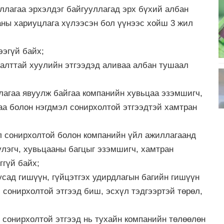
ллагаа эрхэлдэг байгууллагад эрх бүхий албан
ны хариуцлага хүлээсэн бол үүнээс хойш 3 жил
ээгүй байх;
алттай хуулийн этгээдэд аливаа албан тушаал
лагаа явуулж байгаа компанийн хувьцаа эзэмшигч,
аа болон нэгдмэл сонирхолтой этгээдтэй хамтран
л сонирхолтой болон компанийн үйл ажиллагаанд
үлэгч, хувьцааны багцыг эзэмшигч, хамтран
ггүй байх;
сад гишүүн, гүйцэтгэх удирдлагын багийн гишүүн
 сонирхолтой этгээд биш, эсхүл тэдгээртэй төрөл,
 сонирхолтой этгээд нь тухайн компанийн төлөөлөн