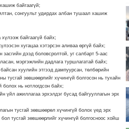
хашиж байгаагүй;
илтан, сонгуульт удирдах албан тушаал хашиж
 хүлээж байгаагүй байх;
хүлээсэн хугацаа хэтэрсэн аливаа өргүй байх;
н засгийн дээд боловсролтой, уг салбарт 5-аас
ласан, мэргэжлийн дадлага туршлагатай байх;
байсан хуулийн этгээд дампуурсан, төлбөрийн
ны тусгай зөвшөөрлийг хүчингүй болгосон нь тухайн
 болох нь нотлогдсон байх;
йн үйл ажиллагаа эрхэлдэг бусад байгууллагын эрх
агын тусгай зөвшөөрөл хүчингүй болох үед эрх
бол тусгай зөвшөөрлийг хүчингүй болгосноос хойш