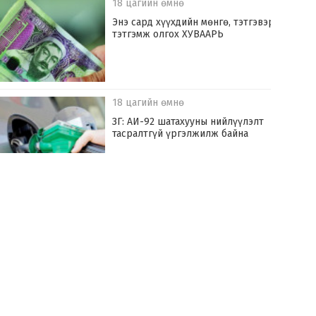
18 цагийн өмнө
Энэ сард хүүхдийн мөнгө, тэтгэвэр,
тэтгэмж олгох ХУВААРЬ
18 цагийн өмнө
ЗГ: АИ-92 шатахууны нийлүүлэлт
тасралтгүй үргэлжилж байна
20 цагийн өмнө
Украины арми ОХУ-ын Ярославьл
муж руу их хүчээр довтолжээ
20 цагийн өмнө