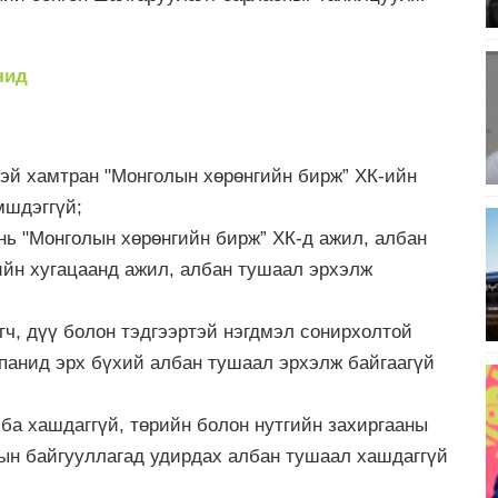
чид
тэй хамтран "Монголын хөрөнгийн бирж” ХК-ийн
мшдэггүй;
нь "Монголын хөрөнгийн бирж” ХК-д ажил, албан
ийн хугацаанд ажил, албан тушаал эрхэлж
 эгч, дүү болон тэдгээртэй нэгдмэл сонирхолтой
мпанид эрх бүхий албан тушаал эрхэлж байгаагүй
ба хашдаггүй, төрийн болон нутгийн захиргааны
орын байгууллагад удирдах албан тушаал хашдаггүй