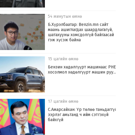
54 минутын өмнө
Б.Хүрэлбаатар: Benzin.mn сайт
маань ашиглагдах шаардлагагүй,
шатахууны хомсдолгүй байгаасай
гэж хүсэж байна
15 цагийн өмнө
​Бензин хөдөлгүүрт машинаас PHEV
хосолмол хөдөлгүүрт машин руу...
17 цагийн өмнө
С.Амарсайхан: Үр төлөө таньдаггүй
зэрлэг амьтанд ч ийм сэтгэхүй
байхгүй