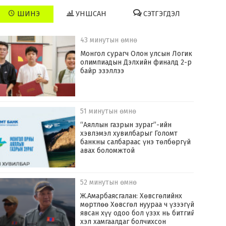
ШИНЭ
УНШСАН
СЭТГЭГДЭЛ
43 минутын өмнө
Монгол сурагч Олон улсын Логик
олимпиадын Дэлхийн финалд 2-р
байр эзэллээ
51 минутын өмнө
“Аяллын газрын зураг”-ийн
хэвлэмэл хувилбарыг Голомт
банкны салбараас үнэ төлбөргүй
авах боломжтой
52 минутын өмнө
Ж.Амарбаясгалан: Хөвсгөлийнх
мөртлөө Хөвсгөл нуураа ч үзээгүй
явсан хүү одоо бол үзэх нь битгий
хэл хамгаалдаг болчихсон