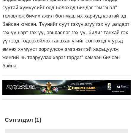
суутай хүмүүсийг өөд болоход бичдэг "эмгэнэл”
төлөвлөж бичих ажил бол маш их хариуцлагатай эд
байсан юмсан. Түүнийг суут гэхүү,агуу гэх үү ,алдарт
гэх үү,нэрт гэх үү, авьяаслаг гэх үү, билиг танхай гэх
үү гээд тодорхойлох ганцхан үгийг сонгоход ч урьд
өмнөх хүмүүст зориулсон эмгэнэлтэй харьцуулж
жингий нь тааруулах хэрэг гардаг” хэмээн бичсэн
байна.
Сэтгэгдэл (1)