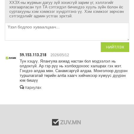
ХХЗХ-ны журмын дагуу зүй зохисгүй зарим үг, хэллэгийг
хязгаарласан тул ТА сэтгэгдэл бичихдээ хууль зүйн болон ёс
суртахууны хэм хэмжээг хүндэтгэнэ үү. Хэм хэмжээг зөрчсөн
сэтгэгдэлийг админ устгах эрхтэй.
НИЙТЛЭХ
59.153.113.218
2026/05/12
Тун хэцүү. Ялангуяа ахмад настан бол мэдээлэл нь
олдохгүй. Ар гэр рүү нь холбогдохоос халшрах гэх мэт.
Гэхдээ алдаа мөн. Санамсаргүй алдаа. Монголоор дүүрэн
туршлагатай төрийн алба хаагч хийчихээр хүмүүс дүүрэн
юм бишүү
Хариулах