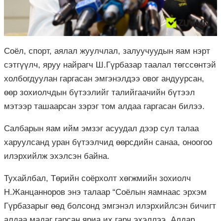
Соёл, спорт, аялал жуулчлал, залуучуудын яам нэрт
сэтгүүлч, яруу найрагч Ш.Гүрбазар таалал төгссөнтэй
холбогдуулан гаргасан эмгэнэлдээ овог андуурсан,
өөр зохиолчдын бүтээлийг талийгаачийн бүтээл
мэтээр ташаарсан зэрэг том алдаа гаргасан билээ.
Салбарын яам ийм эмзэг асуудал дээр сул талаа
харуулсанд уран бүтээлчид өөрсдийн санаа, оноогоо
илэрхийлж эхэлсэн байна.
Тухайлбал, Төрийн соёрхолт хөгжмийн зохиолч
Н.Жанцанноров энэ талаар “Соёлын яамнаас эрхэм
Гүрбазарыг өөд болсонд эмгэнэл илэрхийлсэн бичигт
алдаа мадаг гарсан яриа их гарч эхэллээ. Алдар