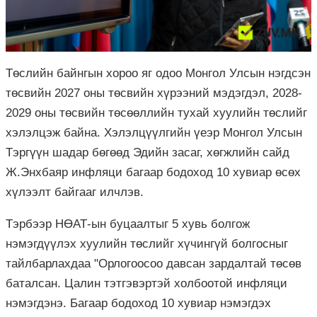
Төслийн байнгын хороо яг одоо Монгол Улсын нэгдсэн
төсвийн 2027 оны төсвийн хүрээний мэдэгдэл, 2028-
2029 оны төсвийн төсөөллийн тухай хуулийн төслийг
хэлэлцэж байна. Хэлэлцүүлгийн үеэр Монгол Улсын
Тэргүүн шадар бөгөөд Эдийн засаг, хөгжлийн сайд
Ж.Энхбаяр инфляци багаар бодоход 10 хувиар өсөх
хүлээлт байгааг илчлэв.
Тэрбээр НӨАТ-ын буцаалтыг 5 хувь болгож
нэмэгдүүлэх хуулийн төслийг хүчингүй болгосныг
тайлбарлахдаа "Орлогоосоо давсан зардалтай төсөв
баталсан. Цалин тэтгэвэртэй холбоотой инфляци
нэмэгдэнэ. Багаар бодоход 10 хувиар нэмэгдэх