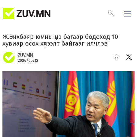
Ж.Энхбаяр юмны үнэ багаар бодоход 10
хувиар өсөх хүлээлт байгааг илчлэв
ZUV.MN
2026/05/12