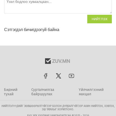
НИЙТЛЭХ
Сэтгэгдэл бичигдээгүй байна
Бидний
Сурталчилгаа
Үйлчилгээний
тухай
байршуулах
нөхцөл
НИЙТЛЭЛҮҮДИЙГ ЗӨВШӨӨРӨЛГҮЙГЭЭР БОЛОН ДУРДАЛГҮЙГЭЭР АХИН НИЙТЛЭХ, ХЭВЛЭХ,
ЭШ ТАТАХЫГ ХОРИГЛОНО.
БҮХ ЭРХ ХУУЛИАР ХАМГААЛАГДСАН ©2015 - 2026