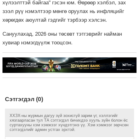
хүлээлттэй байгаа" гэсэн юм. Өөрөөр хэлбэл, зах
зээл рүү нэмэлтээр мөнгө оруулах нь инфляцийг
хөрөгдөх аюултай гэдгийг тэрбээр хэлсэн.
Сануулахад, 2026 оны төсөвт тэтгэврийг найман
хувиар нэмэгдүүлж тооцсон.
Сэтгэгдэл (0)
ХХЗХ-ны журмын дагуу зүй зохисгүй зарим үг, хэллэгийг
хязгаарласан тул ТА сэтгэгдэл бичихдээ хууль зүйн болон ёс
суртахууны хэм хэмжээг хүндэтгэнэ үү. Хэм хэмжээг зөрчсөн
сэтгэгдэлийг админ устгах эрхтэй.