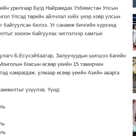
ийн урилгаар Бүгд Найрамдах Узбекистан Улсын
нгол Улсад төрийн айлчлал хийх үеэр хоёр улсын
 байгуулсан билээ. Уг санамж бичгийн хүрээнд
илтыг зохион байгуулах чиглэлээр хамтын
улагч Б.Есүхэйбаатар, Залуучуудын шигшээ багийн
 Монголын боксын өсвөр үеийн 15 тамирчин
тад хамрагдаж, улмаар өсвөр үеийн Азийн аварга
амжилтыг үзүүлэв. Үүнд:
аль
ль
аль