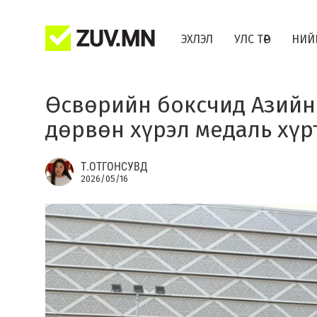
ЭХЛЭЛ
УЛС ТӨР
НИЙ
Өсвөрийн боксчид Азийн 
дөрвөн хүрэл медаль хүр
Т.ОТГОНСУВД
2026/05/16