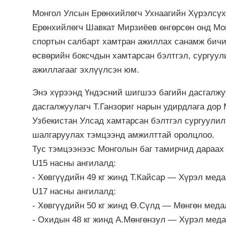
Монгол Улсын Ерөнхийлөгч Ухнаагийн Хүрэлсүх
Ерөнхийлөгч Шавкат Мирзиёев өнгөрсөн онд Мо
спортын салбарт хамтран ажиллах санамж бичиг
өсвөрийн боксчдын хамтарсан бэлтгэл, сургуул
ажиллагааг эхлүүлсэн юм.
Энэ хүрээнд Үндэсний шигшээ багийн дасгалжу
дасгалжуулагч Т.Ганзориг нарын удирдлага дор
Узбекистан Улсад хамтарсан бэлтгэл сургуулил
шалгаруулах тэмцээнд амжилттай оролцлоо.
Тус тэмцээнээс Монголын баг тамирчид дараах 
U15 насны ангилалд:
- Хөвгүүдийн 49 кг жинд Т.Кайсар — Хүрэл мед
U17 насны ангилалд:
- Хөвгүүдийн 50 кг жинд Ө.Сүлд — Мөнгөн меда
- Охидын 48 кг жинд А.Мөнгөнзул — Хүрэл мед