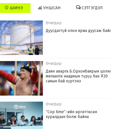
ШИНЭ
УНШСАН
СЭТГЭГДЭЛ
Өчигдөр
Дуусдаггүй олон яриа дуусаж байна
Өчигдөр
Даян аварга Б.Орхонбаярын цолны
мялаалга наадмын түрүү бөх ₮20
саяын бай хүртэнэ
Өчигдөр
“Cop time”-ийн өргөтгөсөн
хуралдаан болж байна