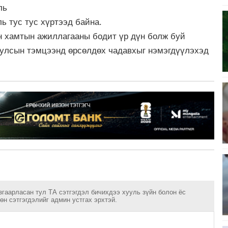
ль
ь тус тус хүртээд байна.
н хамтын ажиллагааны бодит үр дүн болж буй
 улсын тэмцээнд өрсөлдөх чадавхыг нэмэгдүүлэхэд
згаарласан тул ТА сэтгэгдэл бичихдээ хууль зүйн болон ёс
н сэтгэгдэлийг админ устгах эрхтэй.