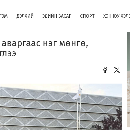
ГЭМ
ДЭЛХИЙ
ЭДИЙН ЗАСАГ
СПОРТ
ХЭН ЮУ ХЭЛ
аваргаас нэг мөнгө,
тлээ