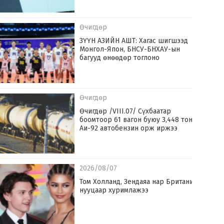
Өчигдөр
ЗҮҮН АЗИЙН АШТ: Хагас шигшээд
Монгол-Япон, БНСУ-БНХАУ-ын
багууд өнөөдөр тоглоно
Өчигдөр
Өчигдөр /VIII.07/ Сүхбаатар
боомтоор 61 вагон буюу 3,448 тонн
Аи-92 автобензин орж иржээ
2026/08/07
Том Холланд, Зендаяа нар Британид
нууцаар хуримлажээ