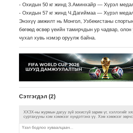
- Охидын 50 кг жинд З.Аминхайр — Хүрэл меда
- Охидын 57 кг жинд Ч.Дагиймаа — Хүрэл медал
Энэхүү амжилт нь Монгол, Узбекистаны спорты
бөгөөд өсвөр үеийн тамирчдын ур чадвар, олон
чухал хувь нэмэр оруулж байна.
Сэтгэгдэл (2)
ХХЗХ-ны журмын дагуу зүй зохисгүй зарим үг, хэллэгийг хя
суртахууны хэм хэмжээг хүндэтгэнэ үү. Хэм хэмжээг зөрчсө