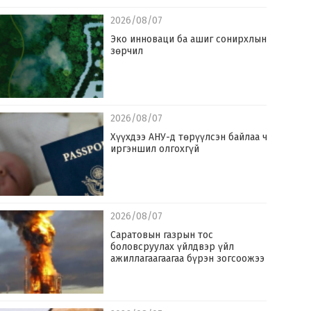
2026/08/07
Эко инноваци ба ашиг сонирхлын
зөрчил
2026/08/07
Хүүхдээ АНУ-д төрүүлсэн байлаа ч
иргэншил олгохгүй
2026/08/07
Саратовын газрын тос
боловсруулах үйлдвэр үйл
ажиллагаагаагаа бүрэн зогсоожээ