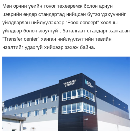
Мөн орчин үеийн тоног төхөөрөмж болон ариун
цэврийн өндөр стандартад нийцсэн бүтээгдэхүүнийг
үйлдвэрлэн нийлүүлэхээр “Food concept” хоолны
үйлдвэр болон аюулгүй , баталгаат стандарт хангасан
“Transfer center” ханган нийлүүлэлтийн төвийн
нээлтийг удахгүй хийхээр зэхэж байна.