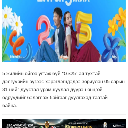
5 жилийн ойгоо угтаж буй “GS25” ая тухтай
дэлгүүрийн зүгээс хэрэглэгчдэдээ зориулан 05 сарын
31-нийг дуустал урамшуулал дүүрэн онцгой
өдрүүдийг бэлэглэж байгааг дуулгахад таатай
байна.