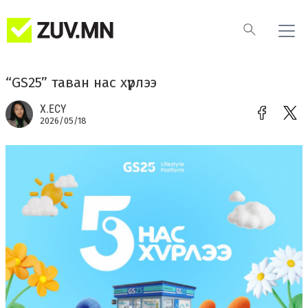
“GS25” таван нас хүрлээ
Х.ЕСҮ
2026/05/18