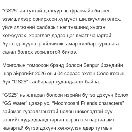
“GS25” ая тухтай дэлгүүр нь франчайз бизнес
эзэмшихээр сонирхсон хүмүүст шилжүүлэн олгох,
үйлчилгээний салбарыг нэг түвшинд хүргэн
хөгжүүлэх, хэрэглэгчдэдээ цаг ямагт чанартай
бүтээгдэхүүнээр үйлчилж, амар хялбар туршлага
санал болгох зорилготой билээ.
Монголын томоохон брэнд болсон Sengur брэндийн
шар айрагийг 2026 оны 04 сараас эхлэн Солонгосын
бүх “GS25” салбараар худалдаалж байна.
“GS25” нь ялгарал болсон нэрийн бүтээгдэхүүн болох
“GS Water” цэвэр ус, “Moomooshi Friends characters”
зайрмаг, гүзээлзгэнэтэй болон шоколадтай сүү
зэргийг худалдаанд гарган хэрэглэгч нартаа амт,
чанартай бүтээгдэхүүн хөгжүүлэн өдөр тутмын