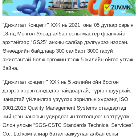
“Дижитал Концепт” ХХК нь 2021 оны 05 дугаар сарын
18-нд Монгол Улсад албан ёсны мастер франчайз
эрхтэйгээр “GS25” анхны салбар дэлгүүрээ нээсэн.
Өнөөдрийн байдлаар 300 салбарт 3000 гаруй
ажилтантай болж өргөжин тэлж 5 жилийн ойгоо угтаж
байна.
“Дижитал концепт” ХХК нь 5 жилийн ойн босгон
дээрээ хэрэглэгчдэдээ найдвартай, түргэн шуурхай,
чанартай үйлчилгээ үзүүлэх зорилгын хүрээнд ISO
9001:2015 Quality Management Systems стандартад
нийцсэн чанарын удирдлагын тогтолцоог нэвтрүүлж,
Олон улсын “SGS-CSTC Standards Technical Services”
Co., Ltd компаниар баталгаажуулан албан ёсны