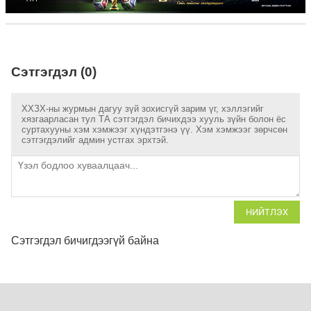
Сэтгэгдэл (0)
ХХЗХ-ны журмын дагуу зүй зохисгүй зарим үг, хэллэгийг
хязгаарласан тул ТА сэтгэгдэл бичихдээ хууль зүйн болон ёс
суртахууны хэм хэмжээг хүндэтгэнэ үү. Хэм хэмжээг зөрчсөн
сэтгэгдэлийг админ устгах эрхтэй.
НИЙТЛЭХ
Сэтгэгдэл бичигдээгүй байна