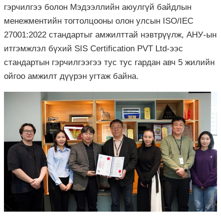
гэрчилгээ болон Мэдээллийн аюулгүй байдлын
менежментийн тогтолцооны олон улсын ISO/IEC
27001:2022 стандартыг амжилттай нэвтрүүлж, АНУ-ын
итгэмжлэл бүхий SIS Certification PVT Ltd-ээс
стандартын гэрчилгээгээ тус тус гардан авч 5 жилийн
ойгоо амжилт дүүрэн угтаж байна.