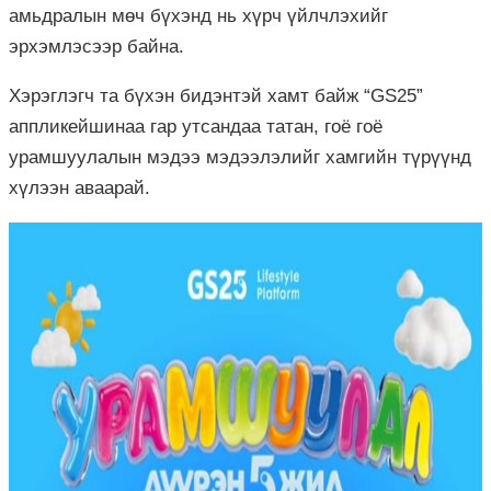
амьдралын мөч бүхэнд нь хүрч үйлчлэхийг
эрхэмлэсээр байна.
Хэрэглэгч та бүхэн бидэнтэй хамт байж “GS25”
аппликейшинаа гар утсандаа татан, гоё гоё
урамшуулалын мэдээ мэдээлэлийг хамгийн түрүүнд
хүлээн аваарай.