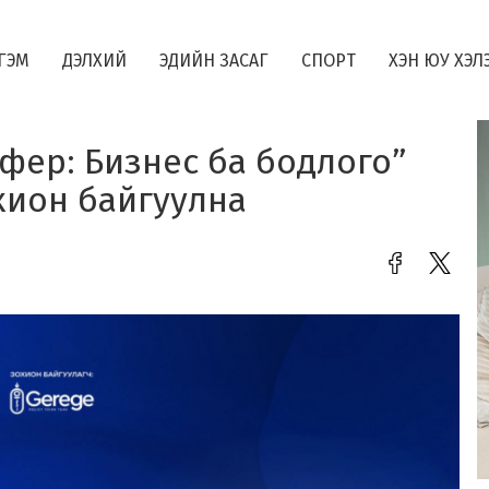
ГЭМ
ДЭЛХИЙ
ЭДИЙН ЗАСАГ
СПОРТ
ХЭН ЮУ ХЭЛ
сфер: Бизнес ба бодлого”
хион байгуулна