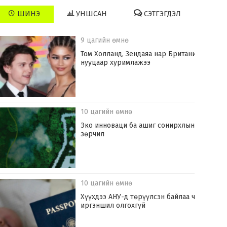
ШИНЭ
УНШСАН
СЭТГЭГДЭЛ
9 цагийн өмнө
Том Холланд, Зендаяа нар Британид
нууцаар хуримлажээ
10 цагийн өмнө
Эко инноваци ба ашиг сонирхлын
зөрчил
10 цагийн өмнө
Хүүхдээ АНУ-д төрүүлсэн байлаа ч
иргэншил олгохгүй