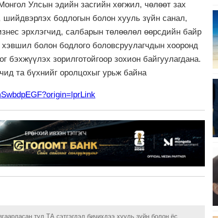
Монгол Улсын эдийн засгийн хөгжил, чөлөөт зах
, шийдвэрлэх бодлогын болон хууль зүйн санал,
знес эрхлэгчид, салбарын төлөөлөл өөрсдийн байр
н хэвшил болон бодлого боловсруулагчдын хооронд
ог бэхжүүлэх зорилготойгоор зохион байгуулагдана.
чид та бүхнийг оролцохыг урьж байна
JmSwbdpEGF?origin=lprLink
згаарласан тул ТА сэтгэгдэл бичихдээ хууль зүйн болон ёс