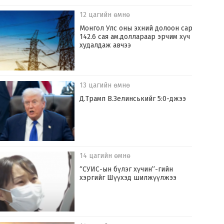
12 цагийн өмнө
Монгол Улс оны эхний долоон сард
142.6 сая ам.доллараар эрчим хүч
худалдаж авчээ
13 цагийн өмнө
Д.Трамп В.Зелинськийг 5:0-джээ
14 цагийн өмнө
“СУИС-ын бүлэг хүчин”-гийн
хэргийг Шүүхэд шилжүүлжээ