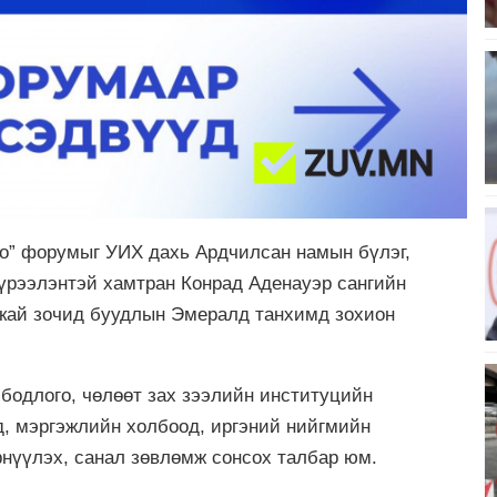
го” форумыг УИХ дахь Ардчилсан намын бүлэг,
үрээлэнтэй хамтран Конрад Аденауэр сангийн
Скай зочид буудлын Эмералд танхимд зохион
бодлого, чөлөөт зах зээлийн институцийн
д, мэргэжлийн холбоод, иргэний нийгмийн
нүүлэх, санал зөвлөмж сонсох талбар юм.