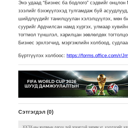
Энэ удаад “Бизнес ба бодлого” сэдвийг онцлон 
зээлийг бэхжүүлэхэд тулгамдаж буй асуудлууд
шийдлүүдийг танилцуулан хэлэлцүүлэх, мөн би
суурийг Ардчилсан намд хүргэх, улмаар хувий
тогтмол түншлэл, харилцан зөвлөлдөх тогтолцо
Бизнес эрхлэгчид, мэргэжлийн холбоод, судлаа
Бүртгүүлэх холбоос:
https://forms.office.com/r/
Сэтгэгдэл (0)
ХХЗХ-ны журмын дагуу зүй зохисгүй зарим үг, хэллэгийг хя