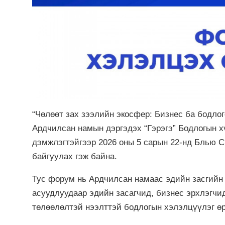
“Чөлөөт зах зээлийн экосфер: Бизнес ба бодло
Ардчилсан намын дэргэдэх “Гэрэгэ” Бодлогын х
дэмжлэгтэйгээр 2026 оны 5 сарын 22-нд Блью 
байгуулах гэж байна.
Тус форум нь Ардчилсан намаас эдийн засгийн 
асуудлуудаар эдийн засагчид, бизнес эрхлэгчи
төлөөлөлтэй нээлттэй бодлогын хэлэлцүүлэг өр