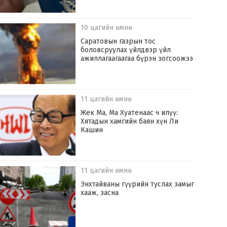
10 цагийн өмнө
Саратовын газрын тос
боловсруулах үйлдвэр үйл
ажиллагаагаагаа бүрэн зогсоожээ
11 цагийн өмнө
Жек Ма, Ма Хуатенаас ч илүү:
Хятадын хамгийн баян хүн Ли
Кашин
11 цагийн өмнө
Энхтайваны гүүрийн туслах замыг
хааж, засна