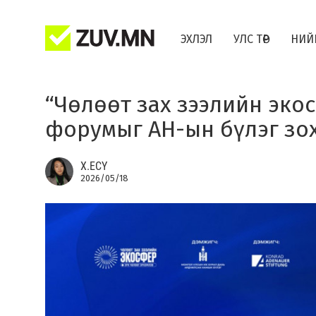
ЭХЛЭЛ
УЛС ТӨР
НИЙ
“Чөлөөт зах зээлийн эко
форумыг АН-ын бүлэг зо
Х.ЕСҮ
2026/05/18