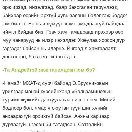
орж ирээд, инээлгээд, баяр баясгалан төрүүлээд
байхаар өөрийн эрхгүй хувь заяаны бэлэг гэж боддог
юм билээ. Ер нь ч хүмүүс хамт амьдраагүй байхдаа
ийм л байдаг биз. Гэвч хамт амьдраад ирэхээр өөр
муу чанарууд нь илэрч эхэлдэг. Хоёулаа хоосон дүр
гаргадаг байсан нь илэрнэ. Ингээд л хамгаалалт,
довтолгоо, бэхлэлт эхэлнэ дээ...
-Та Андрейтэй яаж танилцсан юм бэ?
-Намайг МХАТ-д сурч байхад Э.Брусниковын
урилгаар манай курсийнхэнд «Бальзаминовын
хурим» жүжгийг давтуулахаар ирсэн юм. Миний
бодлоор бол, ямар ч оюутан түүн шиг хүнийг
анхаарахгүй орхихгүй байсан. Анхны харцаар
дурлаагүй ч гэсэн би татагдсан. Сэтгэлийн