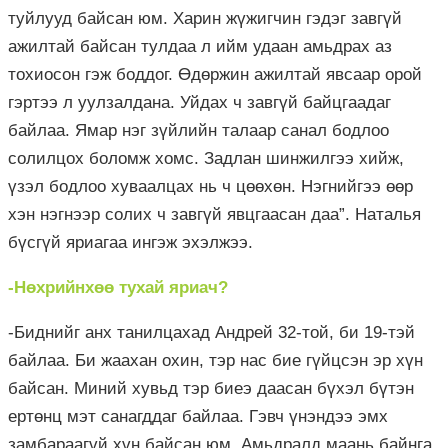
туйлууд байсан юм. Харин жүжигчин гэдэг завгүй
ажилтай байсан тулдаа л ийм удаан амьдрах аз
тохиосон гэж боддог. Өдөржин ажилтай явсаар орой
гэртээ л уулзалдана. Уйдах ч завгүй байцгаадаг
байлаа. Ямар нэг зүйлийн талаар санал бодлоо
солилцох боломж хомс. Задлан шинжилгээ хийж,
үзэл бодлоо хуваалцах нь ч цөөхөн. Нэгнийгээ өөр
хэн нэгнээр солих ч завгүй явцгаасан даа”. Наталья
бүсгүй яриагаа ингэж эхэлжээ.
-Нөхрийнхөө тухай яриач?
-Биднийг анх танилцахад Андрей 32-той, би 19-тэй
байлаа. Би жаахан охин, тэр нас бие гүйцсэн эр хүн
байсан. Миний хувьд тэр биеэ даасан бүхэл бүтэн
ертөнц мэт санагддаг байлаа. Гэвч үнэндээ эмх
замбараагүй хүн байсан юм. Амьдралд маань байнга