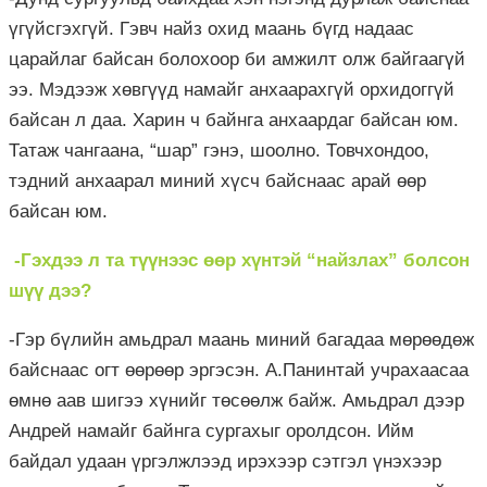
үгүйсгэхгүй. Гэвч найз охид маань бүгд надаас
царайлаг байсан болохоор би амжилт олж байгаагүй
ээ. Мэдээж хөвгүүд намайг анхаарахгүй орхидоггүй
байсан л даа. Харин ч байнга анхаардаг байсан юм.
Татаж чангаана, “шар” гэнэ, шоолно. Товчхондоо,
тэдний анхаарал миний хүсч байснаас арай өөр
байсан юм.
-Гэхдээ л та түүнээс өөр хүнтэй “найзлах” болсон
шүү дээ?
-Гэр бүлийн амьдрал маань миний багадаа мөрөөдөж
байснаас огт өөрөөр эргэсэн. А.Панинтай учрахаасаа
өмнө аав шигээ хүнийг төсөөлж байж. Амьдрал дээр
Андрей намайг байнга сургахыг оролдсон. Ийм
байдал удаан үргэлжлээд ирэхээр сэтгэл үнэхээр