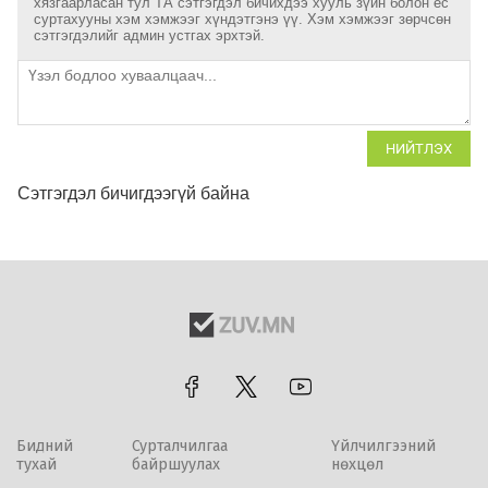
хязгаарласан тул ТА сэтгэгдэл бичихдээ хууль зүйн болон ёс
суртахууны хэм хэмжээг хүндэтгэнэ үү. Хэм хэмжээг зөрчсөн
сэтгэгдэлийг админ устгах эрхтэй.
НИЙТЛЭХ
Сэтгэгдэл бичигдээгүй байна
Бидний
Сурталчилгаа
Үйлчилгээний
тухай
байршуулах
нөхцөл