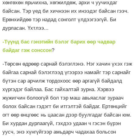
хөнгөхөн ярьчихна, хөгжилдөж, архи ч уучихдаг
байсан. Тэр үед би хичнээн их инээдэг байсан гээч.
Ерөнхийдөө тэр надад сонголт үлдээгээгүй. Би
дурласан. Үхтлээ...
-Түүнд бас гэнэтийн бэлэг барих өөр чадвар
байдаг гэж сонссон
?
-Төрсөн өдрөөр сарнай бэлэглэнэ. Нэг хачин үхэх гэж
байгаа сарнай бэлэглээд үгээрээ намайг тэр сарнайг
бүтэн сар арчилж тордохоос өөр аргагүй байдалд
хүргэдэг байлаа. Бас гайхалтай зурна. Хэрвээ
жүжигчин болоогүй бол тэр маш авьяаслаг зураач
болох байсан гэдэгт би итгэлтэй байдаг. Ертөнцийг
огт өөр өнцгөөс нь цаасан дээр буулгадаг байсан юм.
Би хурдан дурлаагүй, гэхдээ удаан ч гэсэн бүрэн
уусч, энэ хүнгүйгээр амьдарч чадахаа больсон