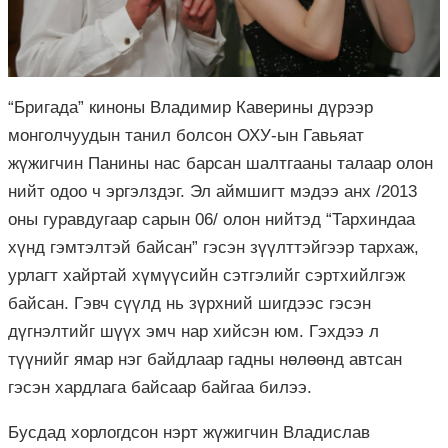
“Бригада” киноны Владимир Каверины дүрээр
монголчуудын танил болсон ОХУ-ын Гавьяат
жүжигчин Панины нас барсан шалтгааны талаар олон
нийт одоо ч эргэлздэг. Эл аймшигт мэдээ анх /2013
оны гуравдугаар сарын 06/ олон нийтэд “Тархиндаа
хүнд гэмтэлтэй байсан” гэсэн зүүлттэйгээр тархаж,
урлагт хайртай хүмүүсийн сэтгэлийг сэртхийлгэж
байсан. Гэвч сүүлд нь зүрхний шигдээс гэсэн
дүгнэлтийг шүүх эмч нар хийсэн юм. Гэхдээ л
түүнийг ямар нэг байдлаар гадны нөлөөнд автсан
гэсэн хардлага байсаар байгаа билээ.
Бусдад хорлогдсон нэрт жүжигчин Владислав