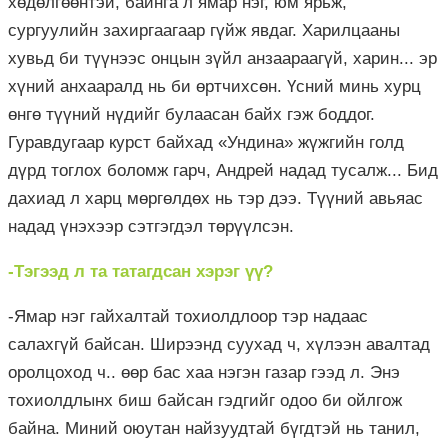
хөдөлгөөнтэй, байнга л ямар нэг, юм ярьж,
сургуулийн захиргаагаар гүйж явдаг. Харилцааны
хувьд би түүнээс онцын зүйл анзаараагүй, харин... эр
хүний анхааралд нь би өртчихсөн. Үсний минь хурц
өнгө түүний нүдийг булаасан байх гэж боддог.
Гуравдугаар курст байхад «Ундина» жүжгийн голд
дүрд тоглох боломж гарч, Андрей надад тусалж... Бид
дахиад л харц мөргөлдөх нь тэр дээ. Түүний авьяас
надад үнэхээр сэтгэгдэл төрүүлсэн.
-Тэгээд л та татагдсан хэрэг үү?
-Ямар нэг гайхалтай тохиолдлоор тэр надаас
салахгүй байсан. Ширээнд суухад ч, хүлээн авалтад
оролцоход ч.. өөр бас хаа нэгэн газар гээд л. Энэ
тохиолдлынх биш байсан гэдгийг одоо би ойлгож
байна. Миний оюутан найзуудтай бүгдтэй нь танил,