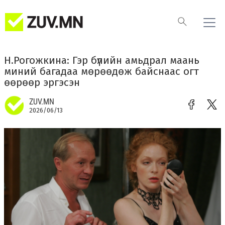
Н.Рогожкина: Гэр бүлийн амьдрал маань
миний багадаа мөрөөдөж байснаас огт
өөрөөр эргэсэн
ZUV.MN
2026/06/13