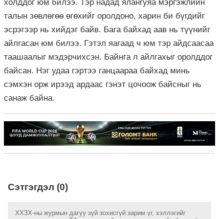
холддог юм билээ. Тэр надад ялангуяа мэргэжлийн
талын зөвлөгөө өгөхийг оролдоно, харин би бүгдийг
эсрэгээр нь хийдэг байв. Бага байхад аав нь түүнийг
айлгасан юм билээ. Гэтэл яагаад ч юм тэр айдсаасаа
таашаалыг мэдэрчихсэн. Байнга л айлгахыг оролддог
байсан. Нэг удаа гэртээ ганцаараа байхад минь
сэмхэн орж ирээд ардаас гэнэт цочоож байсныг нь
санаж байна.
Сэтгэгдэл (0)
ХХЗХ-ны журмын дагуу зүй зохисгүй зарим үг, хэллэгийг