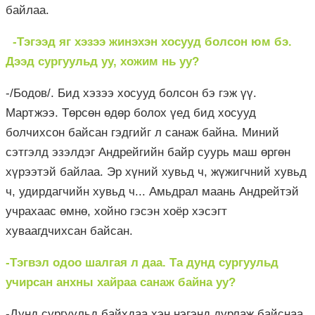
байлаа.
-Тэгээд яг хэзээ жинэхэн хосууд болсон юм бэ.
Дээд сургуульд уу, хожим нь уу?
-/Бодов/. Бид хэзээ хосууд болсон бэ гэж үү.
Мартжээ. Төрсөн өдөр болох үед бид хосууд
болчихсон байсан гэдгийг л санаж байна. Миний
сэтгэлд эзэлдэг Андрейгийн байр суурь маш өргөн
хүрээтэй байлаа. Эр хүний хувьд ч, жүжигчний хувьд
ч, удирдагчийн хувьд ч... Амьдрал маань Андрейтэй
учрахаас өмнө, хойно гэсэн хоёр хэсэгт
хуваагдчихсан байсан.
-Тэгвэл одоо шалгая л даа. Та дунд сургуульд
учирсан анхны хайраа санаж байна уу?
-Дунд сургуульд байхдаа хэн нэгэнд дурлаж байснаа