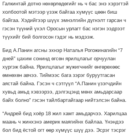
Галкинтай дотно нөхөрлөдөгийг нь ч бас энэ хэрэгтэй
холбоотой мэтээр үзэж байгаа хүмүүс цөөн биш
байгаа. Хэдийгээр шүүх эмнэлгийн дүгнэлт гарсан ч
гэсэн түүний үхэл Оросын урлагт бас нэгэн ээдрээт
түүхийг бий болгосон гэдэг нь мэдээж.
Бид А.Панин агсны эхнэр Наталья Рогожинагийн “7
дней” цахим сонинд өгсөн ярилцлагыг орчуулан
хүргэж байна. Ярилцлагыг жүжигчнийг өнгөрөхөөс
өмнөхөн авчээ. Тиймээс бага зэрэг буруутгасан
аястай байна. Гэсэн ч сэтгүүл “А.Панин үзэгчдийн
хувьд амьд хэвээрээ, дэлгэцэнд мөнх амьдарсаар
байх болно” гэсэн тайлбартайгаар нийтэлсэн байна.
“Андрей бид хоёр 18 жил хамт амьдарчээ. Харилцаа
маань ч жинхэнэ америк маягийнх байлаа. Үнэндээ
бол бид ёстой огт өөр хүмүүс шүү дээ. Эсрэг тэсрэг