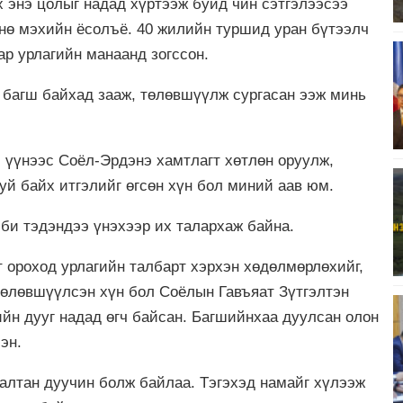
 энэ цолыг надад хүртээж буйд чин сэтгэлээсээ
мнө мэхийн ёсолъё. 40 жилийн туршид уран бүтээлч
ар урлагийн манаанд зогссон.
н багш байхад зааж, төлөвшүүлж сургасан ээж минь
 үүнээс Соёл-Эрдэнэ хамтлагт хөтлөн оруулж,
уй байх итгэлийг өгсөн хүн бол миний аав юм.
 би тэдэндээ үнэхээр их талархаж байна.
т ороход урлагийн талбарт хэрхэн хөдөлмөрлөхийг,
 төлөвшүүлсэн хүн бол Соёлын Гавъяат Зүтгэлтэн
ийн дууг надад өгч байсан. Багшийнхаа дуулсан олон
эн.
алтан дуучин болж байлаа. Тэгэхэд намайг хүлээж