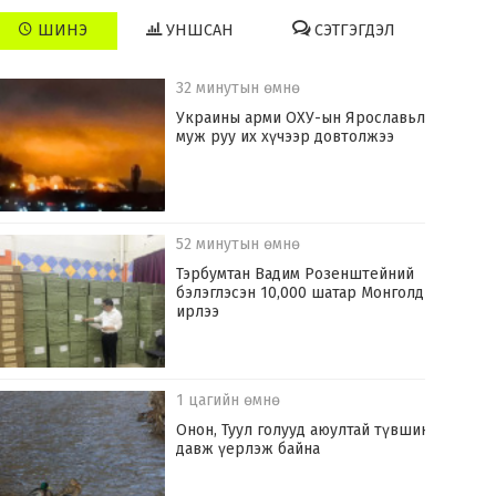
ШИНЭ
УНШСАН
СЭТГЭГДЭЛ
32 минутын өмнө
Украины арми ОХУ-ын Ярославьл
муж руу их хүчээр довтолжээ
52 минутын өмнө
Тэрбумтан Вадим Розенштейний
бэлэглэсэн 10,000 шатар Монголд
ирлээ
1 цагийн өмнө
Онон, Туул голууд аюултай түвшинг
давж үерлэж байна