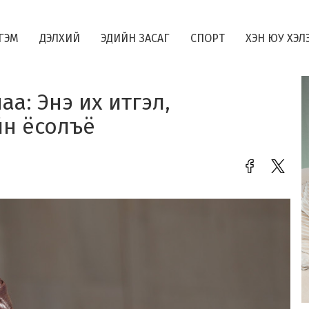
ГЭМ
ДЭЛХИЙ
ЭДИЙН ЗАСАГ
СПОРТ
ХЭН ЮУ ХЭЛ
а: Энэ их итгэл,
йн ёсолъё