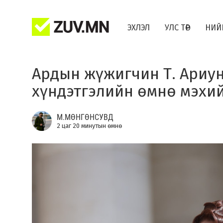
ЭХЛЭЛ
УЛС ТӨР
НИЙ
Ардын жүжигчин Т. Ариуна
хүндэтгэлийн өмнө мэхи
М.МӨНГӨНСУВД
2 цаг 20 минутын өмнө