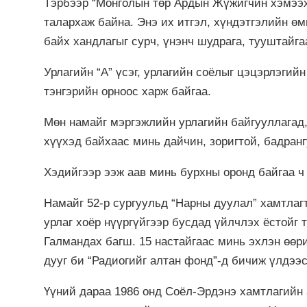
Тэрбээр “Монголын төр Ардын Жүжигчин хэмээх
талархаж байна. Энэ их итгэл, хүндэтгэлийн ө
байх хандлагыг сурч, үнэнч шудрага, тууштайга
Урлагийн “А” үсэг, урлагийн соёлыг цэцэрлэгий
тэнгэрийн орноос харж байгаа.
Мөн намайг мэргэжлийн урлагийн байгууллагад,
хүүхэд байхаас минь дайчин, зоригтой, бадранг
Хэдийгээр ээж аав минь бурхны оронд байгаа ч
Намайг 52-р сургуульд “Нарны дуулал” хамтлаг
урлаг хоёр нүүргүйгээр бусдад үйлчлэх ёстойг
Галмандах багш. 15 настайгаас минь эхлэн өөр
дууг би “Радиогийг алтан фонд”-д бичиж үлдээс
Үүний дараа 1986 онд Соёл-Эрдэнэ хамтлагийн 