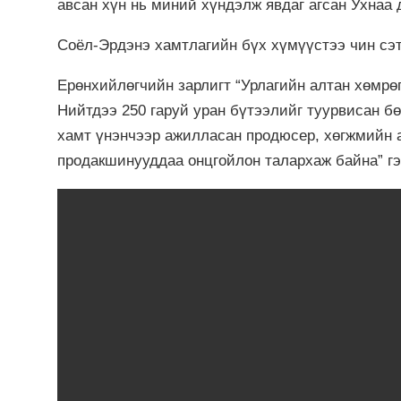
авсан хүн нь миний хүндэлж явдаг агсан Ухнаа 
Соёл-Эрдэнэ хамтлагийн бүх хүмүүстээ чин сэт
Ерөнхийлөгчийн зарлигт “Урлагийн алтан хөмрөг
Нийтдээ 250 гаруй уран бүтээлийг туурвисан б
хамт үнэнчээр ажилласан продюсер, хөгжмийн а
продакшинууддаа онцгойлон талархаж байна” г