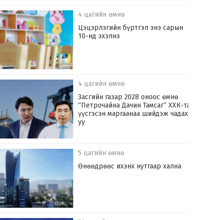
4 цагийн өмнө
Цэцэрлэгийн бүртгэл энэ сарын
10-нд эхэлнэ
4 цагийн өмнө
Засгийн газар 2028 оноос өмнө
“Петрочайна Дачин Тамсаг” ХХК-тай
үүсгэсэн маргаанаа шийдэж чадах
уу
5 цагийн өмнө
Өнөөдрөөс ихэнх нутгаар хална