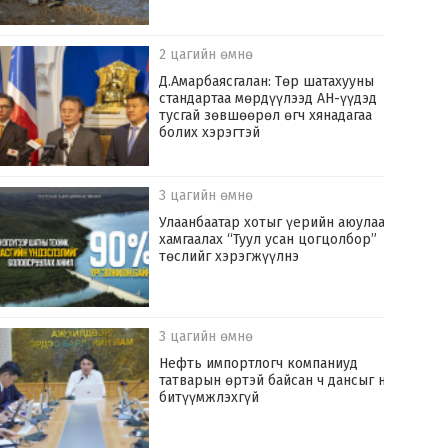
2 цагийн өмнө
Д.Амарбаясгалан: Төр шатахууны
стандартаа мөрдүүлээд АН-үүдэд
тусгай зөвшөөрөл өгч хянадагаа
болих хэрэгтэй
3 цагийн өмнө
Улаанбаатар хотыг үерийн аюулаас
хамгаалах “Туул усан цогцолбор”
төслийг хэрэгжүүлнэ
3 цагийн өмнө
Нефть импортлогч компаниуд
татварын өртэй байсан ч дансыг нь
битүүмжлэхгүй