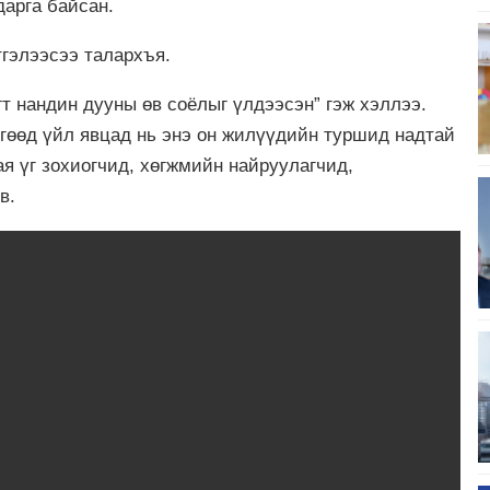
дарга байсан.
гэлээсээ талархъя.
т нандин дууны өв соёлыг үлдээсэн” гэж хэллээ.
өгөөд үйл явцад нь энэ он жилүүдийн туршид надтай
я үг зохиогчид, хөгжмийн найруулагчид,
эв.