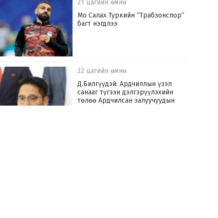
21 цагийн өмнө
Мо Салах Туркийн “Трабзонспор”
багт нэгдлээ
22 цагийн өмнө
Д.Билгүүдэй: Ардчиллын үзэл
санааг түгээн дэлгэрүүлэхийн
төлөө Ардчилсан залуучуудын
холбооны ерөнхийлөгчид нэр
дэвшинэ
22 цагийн өмнө
З.Мэндсайхан: Нөөцийн махыг
цахим системд бүртгэж, ил тод
болгоно
22 цагийн өмнө