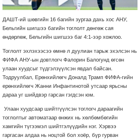
ДАШТ-ий шөвгийн 16 багийн зургаа дахь хос АНУ,
Бельгийн шигшээ багийн тоглолт дөнгөж сая
өндөрлөж, Бельгийн шигшээ баг 4:1-ээр хожлоо.
Тоглолт эхлэхээсээ өмнө л дуулиан тарьж эхэлсэн нь
ФИФА АНУ-ын довтлогч Фалорин Балогунд өгсөн
улаан хуудсыг түдгэлзүүлсэн явдал байсан.
Тодруулбал, Ерөнхийлөгч Доналд Трамп ФИФА-гийн
ерөнхийлөгч Жанни Инфантинотой утсаар ярьсны
дараа уг шийдвэр гарсан гэгдсэн юм.
Улаан хуудсаар шийтгүүлсэн тоглогч дараагийн
тоглолтыг автоматаар өнжих нь хөлбөмбөгийн
хамгийн түгээмэл шийтгэлүүдийн нэг. Хэрвээ
гаргасан алдаа нь ноцтой бол хоёр, бүр гурван