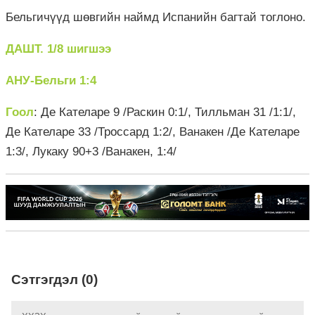
Бельгичүүд шөвгийн наймд Испанийн багтай тоглоно.
ДАШТ. 1/8 шигшээ
АНУ-Бельги 1:4
Гоол
: Де Кателаре 9 /Раскин 0:1/, Тилльман 31 /1:1/,
Де Кателаре 33 /Троссард 1:2/, Ванакен /Де Кателаре
1:3/, Лукаку 90+3 /Ванакен, 1:4/
Сэтгэгдэл (0)