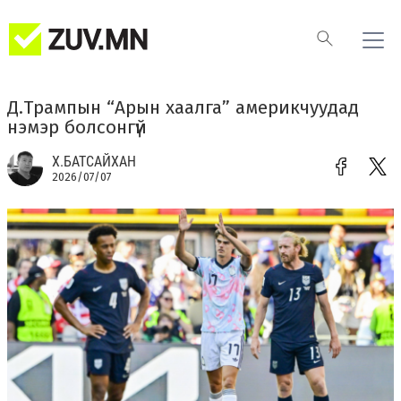
Д.Трампын “Арын хаалга” америкчуудад
нэмэр болсонгүй
Х.БАТСАЙХАН
2026/07/07