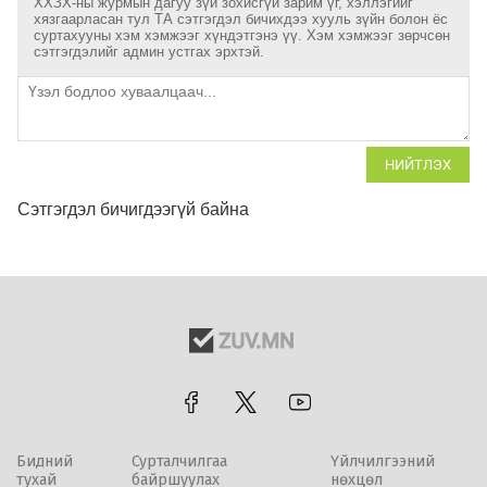
ХХЗХ-ны журмын дагуу зүй зохисгүй зарим үг, хэллэгийг
хязгаарласан тул ТА сэтгэгдэл бичихдээ хууль зүйн болон ёс
суртахууны хэм хэмжээг хүндэтгэнэ үү. Хэм хэмжээг зөрчсөн
сэтгэгдэлийг админ устгах эрхтэй.
НИЙТЛЭХ
Сэтгэгдэл бичигдээгүй байна
Бидний
Сурталчилгаа
Үйлчилгээний
тухай
байршуулах
нөхцөл