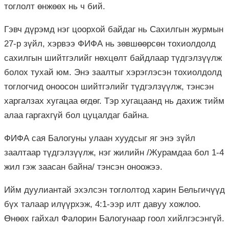
тоглолт өнжөөх нь ч бий.
Гэвч дүрэмд нэг цоорхой байдаг нь Сахилгын журмын
27-р зүйл, хэрвээ ФИФА нь зөвшөөрсөн тохиолдолд
сахилгын шийтгэлийг нөхцөлт байдлаар түдгэлзүүлж
болох тухай юм. Энэ заалтыг хэрэглэсэн тохиолдолд
тоглогчид оноосон шийтгэлийг түдгэлзүүлж, тэнсэн
харгалзах хугацаа өгдөг. Тэр хугацаанд нь дахиж тийм
алаа гаргахгүй бол цуцалдаг байна.
ФИФА сая Балогуны улаан хуудсыг яг энэ зүйл
заалтаар түдгэлзүүлж, нэг жилийн /Журамдаа бол 1-4
жил гэж заасан байна/ тэнсэн оноожээ.
Ийм дуулиантай эхэлсэн тоглолтод харин Бельгичүүд
бүх талаар илүүрхэж, 4:1-ээр илт давуу хожлоо.
Өнөөх гайхал Фалорин Балогунаар гоол хийлгэсэнгүй.