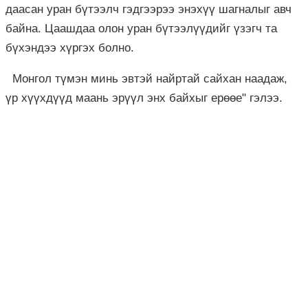
даасан уран бүтээлч гэдгээрээ энэхүү шагналыг авч
байна. Цаашдаа олон уран бүтээлүүдийг үзэгч та
бүхэндээ хүргэх болно.
Монгол түмэн минь эвтэй найртай сайхан наадаж,
үр хүүхдүүд маань эрүүл энх байхыг ерөөе" гэлээ.