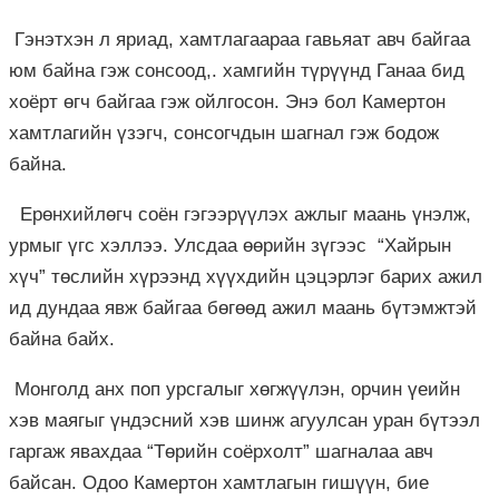
Гэнэтхэн л яриад, хамтлагаараа гавьяат авч байгаа
юм байна гэж сонсоод,. хамгийн түрүүнд Ганаа бид
хоёрт өгч байгаа гэж ойлгосон. Энэ бол Камертон
хамтлагийн үзэгч, сонсогчдын шагнал гэж бодож
байна.
Ерөнхийлөгч соён гэгээрүүлэх ажлыг маань үнэлж,
урмыг үгс хэллээ. Улсдаа өөрийн зүгээс “Хайрын
хүч” төслийн хүрээнд хүүхдийн цэцэрлэг барих ажил
ид дундаа явж байгаа бөгөөд ажил маань бүтэмжтэй
байна байх.
Монголд анх поп урсгалыг хөгжүүлэн, орчин үеийн
хэв маягыг үндэсний хэв шинж агуулсан уран бүтээл
гаргаж явахдаа “Төрийн соёрхолт” шагналаа авч
байсан. Одоо Камертон хамтлагын гишүүн, бие