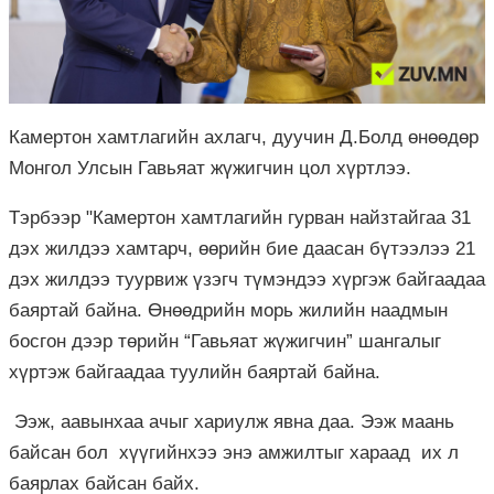
Камертон хамтлагийн ахлагч, дуучин Д.Болд өнөөдөр
Монгол Улсын Гавьяат жүжигчин цол хүртлээ.
Тэрбээр "Камертон хамтлагийн гурван найзтайгаа 31
дэх жилдээ хамтарч, өөрийн бие даасан бүтээлээ 21
дэх жилдээ туурвиж үзэгч түмэндээ хүргэж байгаадаа
баяртай байна. Өнөөдрийн морь жилийн наадмын
босгон дээр төрийн “Гавьяат жүжигчин” шангалыг
хүртэж байгаадаа туулийн баяртай байна.
Ээж, аавынхаа ачыг хариулж явна даа. Ээж маань
байсан бол хүүгийнхээ энэ амжилтыг хараад их л
баярлах байсан байх.