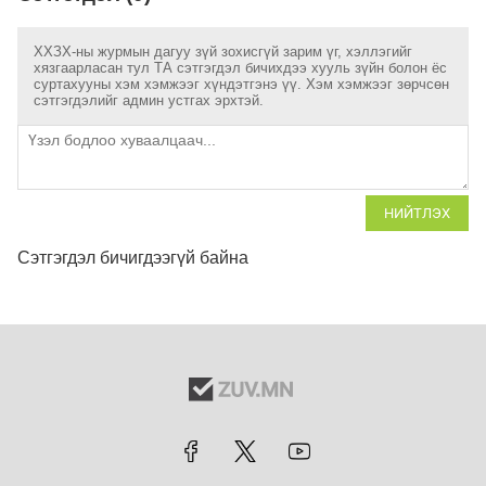
ХХЗХ-ны журмын дагуу зүй зохисгүй зарим үг, хэллэгийг
хязгаарласан тул ТА сэтгэгдэл бичихдээ хууль зүйн болон ёс
суртахууны хэм хэмжээг хүндэтгэнэ үү. Хэм хэмжээг зөрчсөн
сэтгэгдэлийг админ устгах эрхтэй.
НИЙТЛЭХ
Сэтгэгдэл бичигдээгүй байна