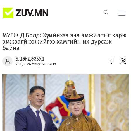
МУГЖ Д.Болд: Хүүгийнхээ энэ амжилтыг харж
амжаагүй ээжийгээ хамгийн их дурсаж
байна
Б.ЦЭНДЭЭБУД
20 цаг 24 минутын өмнө