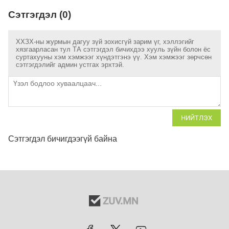
Сэтгэгдэл (0)
ХХЗХ-ны журмын дагуу зүй зохисгүй зарим үг, хэллэгийг
хязгаарласан тул ТА сэтгэгдэл бичихдээ хууль зүйн болон ёс
суртахууны хэм хэмжээг хүндэтгэнэ үү. Хэм хэмжээг зөрчсөн
сэтгэгдэлийг админ устгах эрхтэй.
НИЙТЛЭХ
Сэтгэгдэл бичигдээгүй байна