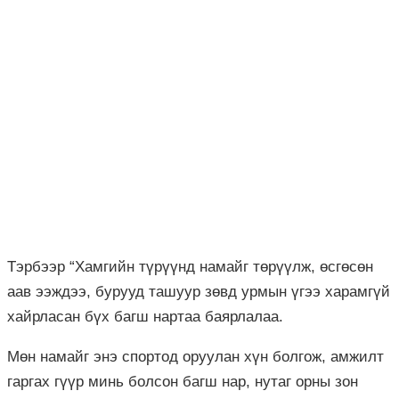
Тэрбээр “Хамгийн түрүүнд намайг төрүүлж, өсгөсөн
аав ээждээ, бурууд ташуур зөвд урмын үгээ харамгүй
хайрласан бүх багш нартаа баярлалаа.
Мөн намайг энэ спортод оруулан хүн болгож, амжилт
гаргах гүүр минь болсон багш нар, нутаг орны зон