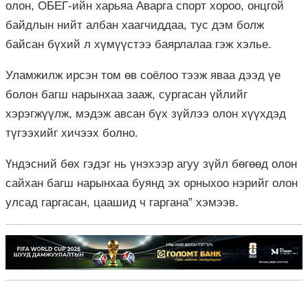
олон, ОБЕГ-ийн харьяа Аварга спорт хороо, онцгой
байдлын нийт албан хаагчиддаа, тус дэм болж
байсан бүхий л хүмүүстээ баярлалаа гэж хэлье.
Уламжилж ирсэн том өв соёлоо тээж яваа дээд үе
болон багш нарынхаа зааж, сургасан үйлийг
хэрэгжүүлж, мэдэж авсан бүх зүйлээ олон хүүхдэд
түгээхийг хичээх болно.
Үндэсний бөх гэдэг нь үнэхээр агуу зүйл бөгөөд олон
сайхан багш нарынхаа буянд эх орныхоо нэрийг олон
улсад гаргасан, цаашид ч гаргана” хэмээв.