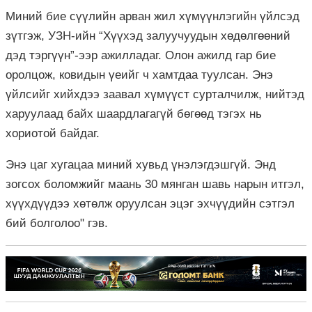
Миний бие сүүлийн арван жил хүмүүнлэгийн үйлсэд
зүтгэж, УЗН-ийн “Хүүхэд залуучуудын хөдөлгөөний
дэд тэргүүн”-ээр ажилладаг. Олон ажилд гар бие
оролцож, ковидын үеийг ч хамтдаа туулсан. Энэ
үйлсийг хийхдээ заавал хүмүүст сурталчилж, нийтэд
харуулаад байх шаардлагагүй бөгөөд тэгэх нь
хориотой байдаг.
Энэ цаг хугацаа миний хувьд үнэлэгдэшгүй. Энд
зогсох боломжийг маань 30 мянган шавь нарын итгэл,
хүүхдүүдээ хөтөлж оруулсан эцэг эхчүүдийн сэтгэл
бий болголоо" гэв.