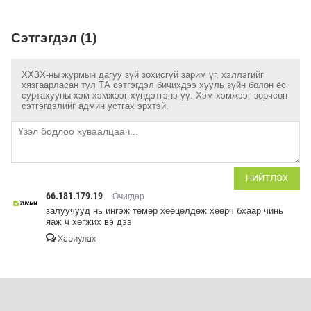
Сэтгэгдэл (1)
ХХЗХ-ны журмын дагуу зүй зохисгүй зарим үг, хэллэгийг
хязгаарласан тул ТА сэтгэгдэл бичихдээ хууль зүйн болон ёс
суртахууны хэм хэмжээг хүндэтгэнэ үү. Хэм хэмжээг зөрчсөн
сэтгэгдэлийг админ устгах эрхтэй.
НИЙТЛЭХ
66.181.179.19
Өчигдөр
залуучууд нь ингэж төмөр хөөцөлдөж хөөрч бхаар чинь
яаж ч хөгжих вэ дээ
Хариулах