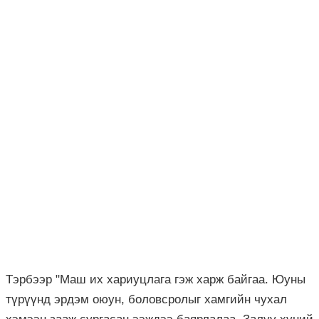
Тэрбээр "Маш их хариуцлага гэж харж байгаа. Юуны
түрүүнд эрдэм оюун, боловсролыг хамгийн чухал