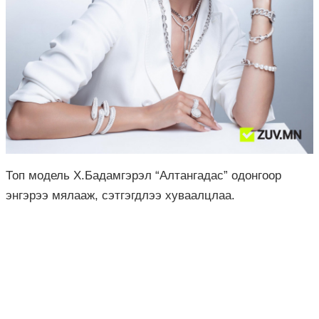
Топ модель Х.Бадамгэрэл “Алтангадас” одонгоор
энгэрээ мялааж, сэтгэгдлээ хуваалцлаа.