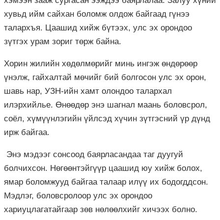
хэмээн зааж сургасан ээждээ баярлалаа. Залуу хүний
хувьд ийм сайхан боломж олдож байгаад гүнээ
талархъя. Цаашид хийж бүтээх, улс эх орондоо
зүтгэх урам зориг төрж байна.
Хорин жилийн хөдөлмөрийг минь ингэж өндөрөөр
үнэлж, гайхалтай мөчийг бий болгосон улс эх орон,
шавь нар, УЗН-ийн хамт олондоо талархал
илэрхийлье. Өнөөдөр энэ шагнал маань боловсрол,
соёл, хүмүүнлэгийн үйлсэд хүчин зүтгэсний үр дүнд
ирж байгаа.
Энэ мэдээг сонсоод баярласандаа таг дуугуй
болчихсон. Нөгөөнтэйгүүр цаашид юу хийж болох,
ямар боломжууд байгаа талаар илүү их бодогддсон.
Мэдлэг, боловсролоор улс эх орондоо
хариуцлагатайгаар зөв нөлөөлхийг хичээх болно.