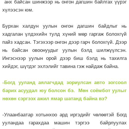
анх байсан шинжээр нь онгон дагшин байлгах үүрэг
хүлээсэн юм.
Бурхан халдун уулын онгон дагшин байдлыг нь
хадгалан үлдэхийн тулд хүний мөр гаргаж болохгүй
пайз хадсан. Тэгэхээр онгон дээр гарч болохгүй. Дээр
нь байсан овоонуудыг уулын бэлд шилжүүлсэн.
Ингэснээр уулын орой дээр биш бэлд нь тахилга
хийдэг, шүтдэг эхлэлийг тавина гэж найдаж байна.
-Богд ууланд аялагчдад зориулсан авто зогсоол
барих асуудал юу болсон бэ. Мөн соёмбот уулыг
нөхөн сэргээх ажил ямар шатанд байна вэ?
-Улаанбаатар хотынхоо ард иргэдийг чөлөөтэй Богд
ууландаа гарахдаа машин тэргээ байрлуулах