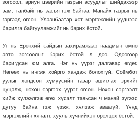
зогсоол, ариун цэврийн газрын асуудлыг шийдэхээр
зам, талбайг нь засъя гэж байгаа. Манайх газрыг нь
гаргаад өгсөн. Улаанбаатар хот мэргэжлийн үүднээс
барилга байгууламжийг нь барих ёстой.
Уг нь Ерөнхий сайдын захирамжаар наадмын өмнө
авто зогсоолыг барих ёстой л доо. Одоогоор
баригдсан юм алга. Нэг нь үүрэг далгавар өгдөг.
Нөгөөх нь ингэж хойрго хандаж болохгүй. Соёмбот
уулыг хөндсөн хүмүүсийн газар ашиглах эрхийг
цуцалж, нөхөн сэргээх үүрэг өгсөн. Нөхөн сэргээлт
хийж хүлээлгэж өгөх хүсэлт тавьсан ч манай зүгээс
дутуу байна гэж үзэж, хүлээж аваагүй. Үүнд
мэргэжлийн хяналт, хууль хүчнийхэн оролцох ёстой.