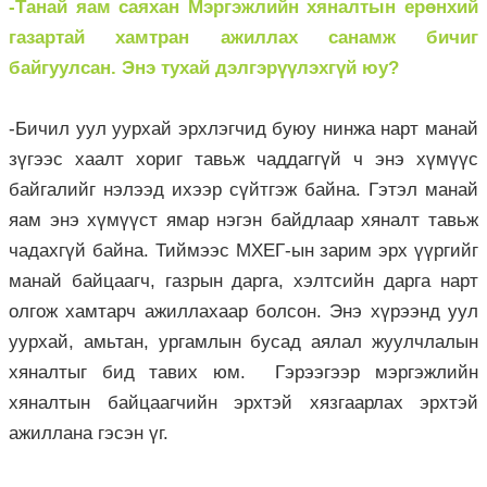
-Танай яам саяхан Мэргэжлийн хяналтын ерөнхий
газартай хамтран ажиллах санамж бичиг
байгуулсан. Энэ тухай дэлгэрүүлэхгүй юу?
-Бичил уул уурхай эрхлэгчид буюу нинжа нарт манай
зүгээс хаалт хориг тавьж чаддаггүй ч энэ хүмүүс
байгалийг нэлээд ихээр сүйтгэж байна. Гэтэл манай
яам энэ хүмүүст ямар нэгэн байдлаар хяналт тавьж
чадахгүй байна. Тиймээс МХЕГ-ын зарим эрх үүргийг
манай байцаагч, газрын дарга, хэлтсийн дарга нарт
олгож хамтарч ажиллахаар болсон. Энэ хүрээнд уул
уурхай, амьтан, ургамлын бусад аялал жуулчлалын
хяналтыг бид тавих юм. Гэрээгээр мэргэжлийн
хяналтын байцаагчийн эрхтэй хязгаарлах эрхтэй
ажиллана гэсэн үг.