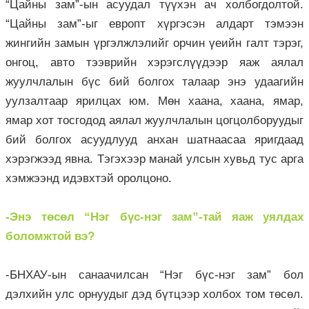
“Цайны зам”-ын асуудал түүхэн ач холбогдолтой.
“Цайны зам”-ыг европт хүргэсэн алдарт тэмээн
жингийн замын үргэлжлэлийг орчин үеийн галт тэрэг,
онгоц, авто тээврийн хэрэгслүүдээр яаж аялал
жуулчлалын бүс бий болгох талаар энэ удаагийн
уулзалтаар ярилцах юм. Мөн хаана, хаана, ямар,
ямар хот тосгодод аялал жуулчлалын цогцолборуудыг
бий болгох асуудлууд анхан шатнаасаа яригдаад
хэрэгжээд явна. Тэгэхээр манай улсын хувьд тус арга
хэмжээнд идэвхтэй оролцоно.
-Энэ төсөл “Нэг бүс-нэг зам”-тай яаж уялдах
боломжтой вэ?
-БНХАУ-ын санаачилсан “Нэг бүс-нэг зам” бол
дэлхийн улс орнуудыг дэд бүтцээр холбох том төсөл.