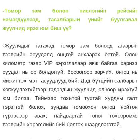
-Төмөр зам болон нислэгийн рейсийг
нэмэгдүүлээд, тасалбарын үнийг буулгавал
жуулчид ирэх юм биш үү?
-Жуулчдыг татахад төмөр зам болоод агаарын
тээврийн асуудалд онцгой анхаарах ёстой. Олон
километр газар VIP зэрэглэлээр явж байгаа хэрнээ
суудал нь ор болдоггүй, босоогоор зорчих, онгоц нь
жижиг гэх мэт асуудлууд бий. Дэд бүтцийн салбарыг
хөгжүүлэхгүйгээр гадаадын жуулчид олноор ирэхгүй
юм билээ. Тиймээс тохитой тухтай хурдны галт
тэрэгтэй болох, зундаа томоохон онгоц нойтон
түрээсээр авах, найдвартай тоног төхөөрөмж,
тээврийн хэрэгслийг бий болгох шаардлагатай.