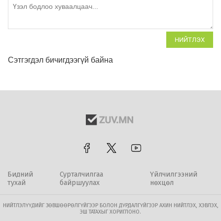
НИЙТЛЭХ
Сэтгэгдэл бичигдээгүй байна
Бидний
Сурталчилгаа
Үйлчилгээний
тухай
байршуулах
нөхцөл
НИЙТЛЭЛҮҮДИЙГ ЗӨВШӨӨРӨЛГҮЙГЭЭР БОЛОН ДУРДАЛГҮЙГЭЭР АХИН НИЙТЛЭХ, ХЭВЛЭХ,
ЭШ ТАТАХЫГ ХОРИГЛОНО.