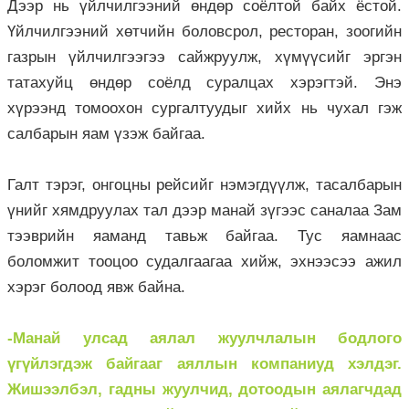
Дээр нь үйлчилгээний өндөр соёлтой байх ёстой.
Үйлчилгээний хөтчийн боловсрол, ресторан, зоогийн
газрын үйлчилгээгээ сайжруулж, хүмүүсийг эргэн
татахуйц өндөр соёлд суралцах хэрэгтэй. Энэ
хүрээнд томоохон сургалтуудыг хийх нь чухал гэж
салбарын яам үзэж байгаа.
Галт тэрэг, онгоцны рейсийг нэмэгдүүлж, тасалбарын
үнийг хямдруулах тал дээр манай зүгээс саналаа Зам
тээврийн яаманд тавьж байгаа. Тус яамнаас
боломжит тооцоо судалгаагаа хийж, эхнээсээ ажил
хэрэг болоод явж байна.
-Манай улсад аялал жуулчлалын бодлого
үгүйлэгдэж байгааг аяллын компаниуд хэлдэг.
Жишээлбэл, гадны жуулчид, дотоодын аялагчдад