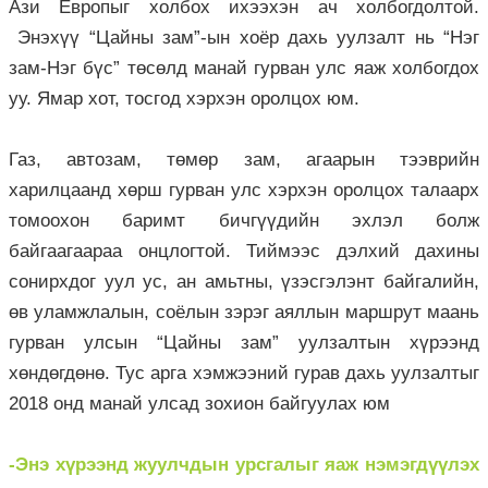
Ази Европыг холбох ихээхэн ач холбогдолтой.
Энэхүү “Цайны зам”-ын хоёр дахь уулзалт нь “Нэг
зам-Нэг бүс” төсөлд манай гурван улс яаж холбогдох
уу. Ямар хот, тосгод хэрхэн оролцох юм.
Газ, автозам, төмөр зам, агаарын тээврийн
харилцаанд хөрш гурван улс хэрхэн оролцох талаарх
томоохон баримт бичгүүдийн эхлэл болж
байгаагаараа онцлогтой. Тиймээс дэлхий дахины
сонирхдог уул ус, ан амьтны, үзэсгэлэнт байгалийн,
өв уламжлалын, соёлын зэрэг аяллын маршрут маань
гурван улсын “Цайны зам” уулзалтын хүрээнд
хөндөгдөнө. Тус арга хэмжээний гурав дахь уулзалтыг
2018 онд манай улсад зохион байгуулах юм
-Энэ хүрээнд жуулчдын урсгалыг яаж нэмэгдүүлэх