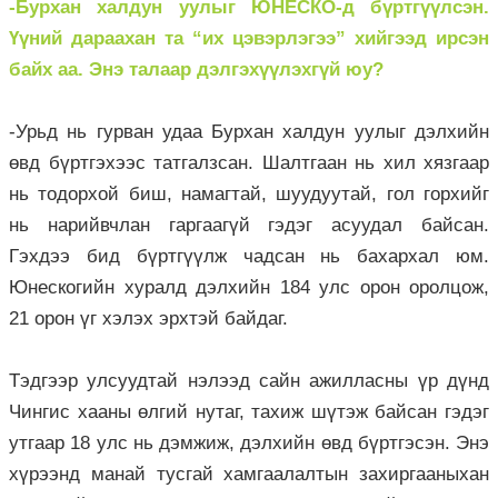
-Бурхан халдун уулыг ЮНЕСКО-д бүртгүүлсэн.
Үүний дараахан та “их цэвэрлэгээ” хийгээд ирсэн
байх аа. Энэ талаар дэлгэхүүлэхгүй юу?
-Урьд нь гурван удаа Бурхан халдун уулыг дэлхийн
өвд бүртгэхээс татгалзсан. Шалтгаан нь хил хязгаар
нь тодорхой биш, намагтай, шуудуутай, гол горхийг
нь нарийвчлан гаргаагүй гэдэг асуудал байсан.
Гэхдээ бид бүртгүүлж чадсан нь бахархал юм.
Юнескогийн хуралд дэлхийн 184 улс орон оролцож,
21 орон үг хэлэх эрхтэй байдаг.
Тэдгээр улсуудтай нэлээд сайн ажилласны үр дүнд
Чингис хааны өлгий нутаг, тахиж шүтэж байсан гэдэг
утгаар 18 улс нь дэмжиж, дэлхийн өвд бүртгэсэн. Энэ
хүрээнд манай тусгай хамгаалалтын захиргааныхан