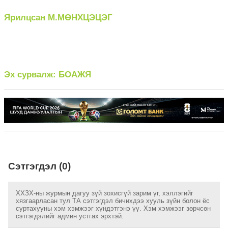
Ярилцсан М.МӨНХЦЭЦЭГ
Эх сурвалж: БОАЖЯ
Сэтгэгдэл (0)
ХХЗХ-ны журмын дагуу зүй зохисгүй зарим үг, хэллэгийг
хязгаарласан тул ТА сэтгэгдэл бичихдээ хууль зүйн болон ёс
суртахууны хэм хэмжээг хүндэтгэнэ үү. Хэм хэмжээг зөрчсөн
сэтгэгдэлийг админ устгах эрхтэй.