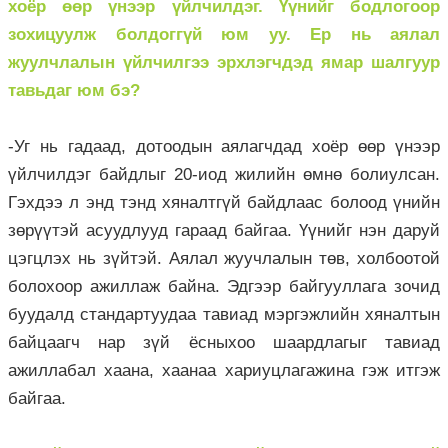
хоёр өөр үнээр үйлчилдэг. Үүнийг бодлогоор
зохицуулж болдоггүй юм уу. Ер нь аялал
жуулчлалын үйлчилгээ эрхлэгчдэд ямар шалгуур
тавьдаг юм бэ?
-Уг нь гадаад, дотоодын аялагчдад хоёр өөр үнээр
үйлчилдэг байдлыг 20-иод жилийн өмнө болиулсан.
Гэхдээ л энд тэнд хяналтгүй байдлаас болоод үнийн
зөрүүтэй асуудлууд гараад байгаа. Үүнийг нэн даруй
цэгцлэх нь зүйтэй. Аялал жуучлалын төв, холбоотой
болохоор ажиллаж байна. Эдгээр байгууллага зочид
буудалд стандартуудаа тавиад мэргэжлийн хяналтын
байцаагч нар зүй ёсныхоо шаардлагыг тавиад
ажиллабал хаана, хаанаа хариуцлагажина гэж итгэж
байгаа.