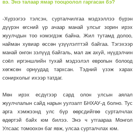
вэ. Энэ талаар ямар тооцоолол гаргасан бэ?
-Хүрээгээ тэлсэн, сурталчилгаа мэдээллээ бүрэн
дүүрэн өгсний үр ачаар манай улсыг зорин ирэх
жуулчдын тоо нэмэгдэж байна. Жил тутамд долоо,
найман хувиар өссөн үзүүлэлттэй байгаа. Тэгэхээр
манай онгон зэлүүд байгаль, мал аж ахуй, нүүдэлчин
соёл иргэншлийн тухай мэдээлэл европын болоод
хөгжсөн орнуудад тархсан. Тэдний үзэж харах
сонирхолыг ихээр татдаг.
Мөн ирэх есдүгээр сард олон улсын аялал
жуулчлалын сайд нарын уулзалт БНХАУ-д болно. Тус
арга хэмжээнд улс бүр өөрсдийгөө сурталчлах
өдөртэй байх юм билээ. Энэ ч утгаараа Монгол
Улсаас томоохон баг явж, улсаа сурталчлах юм.