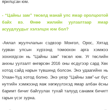
ярилцсан юм.
- “Цайны зам” төсөлд манай улс ямар оролцоотой
байх вэ. Өнөө жилийн уулзалтаар ямар
асуудлуудыг хэлэлцэх юм бол?
-Аялал жуулчлалын сэдвээр Монгол, Орос, Хятад
гурван улсын хүрээнд томоохон арга хэмжээ
зохиогдсон нь “Цайны зам” төсөл юм. Уг төслийн
анхны уулзалт өнгөрсөн 2016 оны есдүгээр сард Хөх
хотод сайд нарын түвшинд болсон. Энэ удаагийнх нь
Улаан-Үүд хотод болно. Энэ үеэр “Цайны зам”-ыг бүс
нутгийн хэмжээнд яаж хөгжүүлэхэд ямар албан ёсны
баримт бичиг байгуулах тухай талууд санамж бичигт
гарын үсэг зурна.