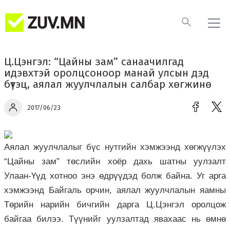
Ц.Цэнгэл: “Цайны зам” санаачилгад
идэвхтэй оролцсоноор манай улсын дэд
бүтэц, аялал жуулчлалын салбар хөгжинө
2017/06/23
Аялал жуулчлалыг бүс нутгийн хэмжээнд хөгжүүлэх
“Цайны зам” төслийн хоёр дахь шатны уулзалт
Улаан-Үүд хотноо энэ өдрүүдэд болж байна. Уг арга
хэмжээнд Байгаль орчин, аялал жуулчлалын яамны
Төрийн нарийн бичгийн дарга Ц.Цэнгэл оролцож
байгаа билээ. Түүнийг уулзалтад явахаас нь өмнө