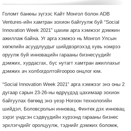
Голомт банкны зүгээс Кайт Монгол болон ADB
Ventures-ийн хамтран зохион байгуулж буй “Social
Innovation Week 2021” цахим арга хэмжээг дэмжин
ажиллаж байна. Уг арга хэмжээ нь Монгол Улсын
хөгжлийн асуудлуудыг шийдвэрлэхэд хувь нэмрээ
оруулж буй инновацийн гарааны бизнесүүдийг
дэмжих, хурдасгах, бүс нутагт хамтран ажиллахыг
дэмжих ач холбогдолтойгоороо онцлог юм.
“Social Innovation Week 2021” арга хэмжээг энэ оны 2
дугаар сарын 23-26-ны өдрүүдэд цахимаар зохион
байгуулах бөгөөд энэ үеэр Ногоон технологийн
шийдэл, Боловсролын инновац, Финтек дэх инновац
зэрэг үндсэн сэдвүүдийн хүрээнд гарааны бизнес
эрхлэгчдийг оролцуулж, тэднийг дэмжих боломж,