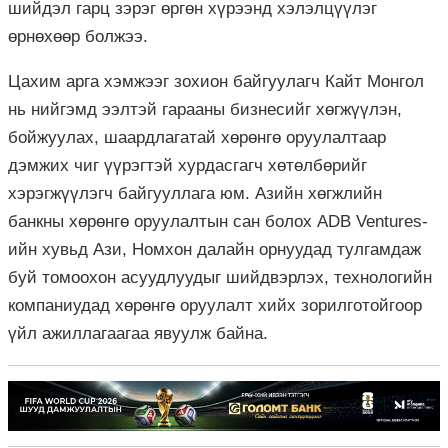
шийдэл гарц зэрэг өргөн хүрээнд хэлэлцүүлэг
өрнөхөөр болжээ.
Цахим арга хэмжээг зохион байгуулагч Кайт Монгол
нь нийгэмд ээлтэй гарааны бизнесийг хөгжүүлэн,
бойжуулах, шаардлагатай хөрөнгө оруулалтаар
дэмжих чиг үүрэгтэй хурдасгагч хөтөлбөрийг
хэрэгжүүлэгч байгууллага юм. Азийн хөгжлийн
банкны хөрөнгө оруулалтын сан болох ADB Ventures-
ийн хувьд Ази, Номхон далайн орнуудад тулгамдаж
буй томоохон асуудлуудыг шийдвэрлэх, технологийн
компаниудад хөрөнгө оруулалт хийх зорилготойгоор
үйл ажиллагаагаа явуулж байна.