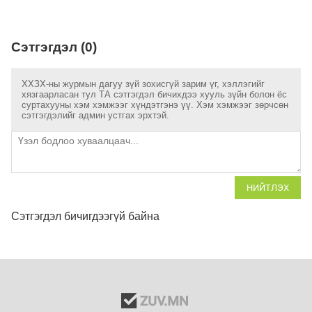
Сэтгэгдэл (0)
ХХЗХ-ны журмын дагуу зүй зохисгүй зарим үг, хэллэгийг
хязгаарласан тул ТА сэтгэгдэл бичихдээ хууль зүйн болон ёс
суртахууны хэм хэмжээг хүндэтгэнэ үү. Хэм хэмжээг зөрчсөн
сэтгэгдэлийг админ устгах эрхтэй.
НИЙТЛЭХ
Сэтгэгдэл бичигдээгүй байна