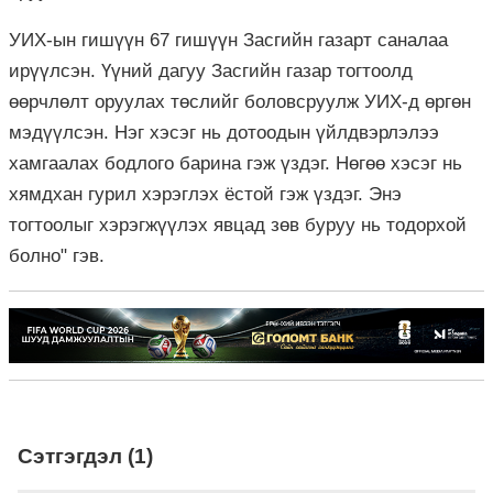
УИХ-ын гишүүн 67 гишүүн Засгийн газарт саналаа
ирүүлсэн. Үүний дагуу Засгийн газар тогтоолд
өөрчлөлт оруулах төслийг боловсруулж УИХ-д өргөн
мэдүүлсэн. Нэг хэсэг нь дотоодын үйлдвэрлэлээ
хамгаалах бодлого барина гэж үздэг. Нөгөө хэсэг нь
хямдхан гурил хэрэглэх ёстой гэж үздэг. Энэ
тогтоолыг хэрэгжүүлэх явцад зөв буруу нь тодорхой
болно" гэв.
Сэтгэгдэл (1)