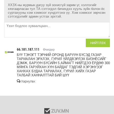
ХХЗХ-ны журмын дагуу зүй зохисгүй зарим үг, хэллэгийг
хязгаарласан тул ТА сэтгэгдэл бичихдээ хууль зүйн болон ёс
суртахууны хэм хэмжээг хүндэтгэнэ үү. Хэм хэмжээг зөрчсөн
сэтгэгдэлийг админ устгах эрхтэй.
НИЙТЛЭХ
66.181.187.111
Өчигдөр
БҮҮ ТЭНЭГТ ТЭРНИЙ ОРОНД БАРУУН БҮСЭД ГАЗАР
ТАРИАЛАН ЭРХЛЭХ, ГУРИЛ ҮЙЛДВЭРЛЭХ БИЗНЁСИЙГ
ДЭМЖ, БАРУУН БҮСИЙН 5 АЙМАГТ НИЙТДЭЭ ЁРДӨӨ 300
МЯНГА ГАРУЙХАН ХҮН БАЙДАГ ТЭДГИЙ ХЭРЭНУЭЭГ
ХАНХАХ БУДАА ТАРИАЛАХ, ГУРИЛ ХИЙХ ГАЗАР
ТАЛБАЙ ХАННАЛТТАЙ БИЙ ШҮҮ
Хариулах