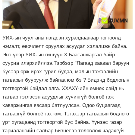
УИХ-ын чуулганы нэгдсэн хуралдаанаар тогтоолд
нэмэлт, өөрчлөлт оруулах асуудал хэлэлцэж байна.
Энэ үеэр УИХ-ын гишүүн Х.Баасанжаргал байр
сууриа илэрхийллээ.Тэрбээр "Яагаад заавал баруун
бүсээр орж ирэх гурил будаа, малын тэжээлийн
татварыг бууруулж байгаа юм бэ ? Бидэнд бодлогын
тогтвортой байдал алга. ХХАХҮ-ийн өмнөх сайд нь
татвар тэглэсэн асуудлыг хүчингүй болгоё гэж
хаваржингаа явсаар батлуулсан. Одоо буцаагаад
татваргүй болгоё гэх юм. Тэгэхээр татварын бодлого
урт хугацаанд тогтвортой бус байна. Үүнээс газар
тариалангийн салбар бизнесээ төлөвлөж чадахгүй