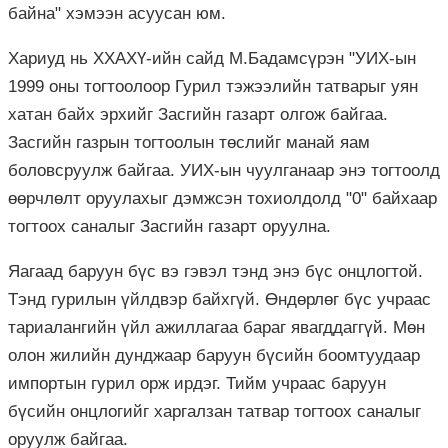
байна" хэмээн асуусан юм.
Хариуд нь ХХАХҮ-ийн сайд М.Бадамсүрэн "УИХ-ын
1999 оны тогтоолоор Гурил тэжээлийн татварыг уян
хатан байх эрхийг Засгийн газарт олгож байгаа.
Засгийн газрын тогтоолын төслийг манай яам
боловсруулж байгаа. УИХ-ын чуулганаар энэ тогтоолд
өөрчлөлт оруулахыг дэмжсэн тохиолдолд "0" байхаар
тогтоох саналыг Засгийн газарт оруулна.
Яагаад баруун бүс вэ гэвэл тэнд энэ бүс онцлогтой.
Тэнд гурилын үйлдвэр байхгүй. Өндөрлөг бүс учраас
тариалангийн үйл ажиллагаа бараг явагддаггүй. Мөн
олон жилийн
дунджаар
баруун бүсийн боомтуудаар
импортын гурил орж ирдэг. Тийм учраас баруун
бүсийн онцлогийг харгалзан татвар тогтоох саналыг
оруулж байгаа.