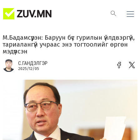
М.Бадамсүрэн: Баруун бүс гурилын үйлдвэргүй,
тариалангүй учраас энэ тогтоолийг өргөн
мэдүүлсэн
С.ГАНДЭЛГЭР
2025/12/05