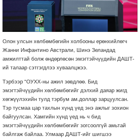
Олон улсын хөлбөмбөгийн холбооны ерөнхийлөгч
Жанни Инфантино Австрали, Шинэ Зеландад
амжилттай болж өндөрлөсөн эмэгтэйчүүдийн ДАШТ-
ий талаар сэтгэгдлээ хуваалцжээ.
Тэрбээр “ОУХХ-ны ажил зөвдлөө. Бид
эмэгтэйчүүдийн хөлбөмбөгийг дэлхий даяар жигд
хөгжүүлэхийн тулд тэрбум ам.доллар зарцуулсан.
Тэр тусмаа цар тахлын хүнд үед энэ ажлыг зохион
байгуулсан. Хамгийн хүнд үед нь ч бид
эмэгтэйчүүдийн хөлбөмбөгийг зогсоолгүй амьтай
байлгаж байлаа. Улмаар ДАШТ-ийг шигшээ