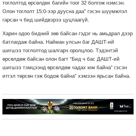
тоглолтод өрсөлдөх багийн тоог 32 болгож нэмсэн.
Олон тоглолт 15:0-ээр дуусна даа” гэсэн шүүмжлэл
гарсан ч бид шийдвэрээ цуцлаагүй.
Харин одоо бидний зөв байсан гэдэг нь амьдрал дээр
батлагдаж байна. Найман улсын баг ДАШТ-ий
шигшээ тоглолтод шалгарч оролцлоо. Тэдэнтэй
өрсөлдөж байсан олон багт “Бид ч бас ДАШТ-ий
шигшээ тэмцээнд өрсөлдөж чадах юм байна” гэсэн
итгэл төрсөн гэж бодож байна” хэмээн ярьсан байна.