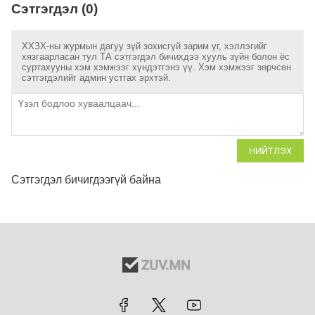
Сэтгэгдэл (0)
ХХЗХ-ны журмын дагуу зүй зохисгүй зарим үг, хэллэгийг
хязгаарласан тул ТА сэтгэгдэл бичихдээ хууль зүйн болон ёс
суртахууны хэм хэмжээг хүндэтгэнэ үү. Хэм хэмжээг зөрчсөн
сэтгэгдэлийг админ устгах эрхтэй.
НИЙТЛЭХ
Сэтгэгдэл бичигдээгүй байна