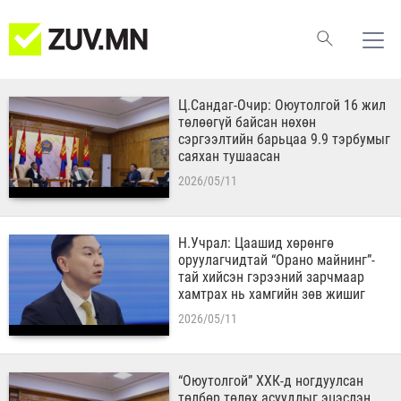
Ц.Сандаг-Очир: Оюутолгой 16 жил
төлөөгүй байсан нөхөн
сэргээлтийн барьцаа 9.9 тэрбумыг
саяхан тушаасан
2026/05/11
Н.Учрал: Цаашид хөрөнгө
оруулагчидтай “Орано майнинг”-
тай хийсэн гэрээний зарчмаар
хамтрах нь хамгийн зөв жишиг
2026/05/11
“Оюутолгой” ХХК-д ногдуулсан
төлбөр төлөх асуудлыг эцэслэн