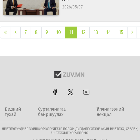
2026/05/07
7
8
9
10
11
12
13
14
15
Бидний
Сурталчилгаа
Үйлчилгээний
тухай
байршуулах
нөхцөл
НИЙТЛЭЛҮҮДИЙГ ЗӨВШӨӨРӨЛГҮЙГЭЭР БОЛОН ДУРДАЛГҮЙГЭЭР АХИН НИЙТЛЭХ, ХЭВЛЭХ,
ЭШ ТАТАХЫГ ХОРИГЛОНО.