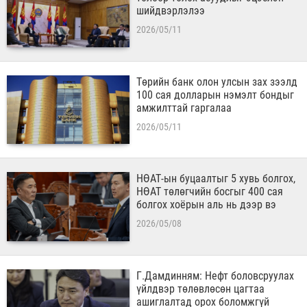
шийдвэрлэлээ
2026/05/11
Төрийн банк олон улсын зах зээлд
100 сая долларын нэмэлт бондыг
амжилттай гаргалаа
2026/05/11
НӨАТ-ын буцаалтыг 5 хувь болгох,
НӨАТ төлөгчийн босгыг 400 сая
болгох хоёрын аль нь дээр вэ
2026/05/08
Г.Дамдинням: Нефт боловсруулах
үйлдвэр төлөвлөсөн цагтаа
ашиглалтад орох боломжгүй