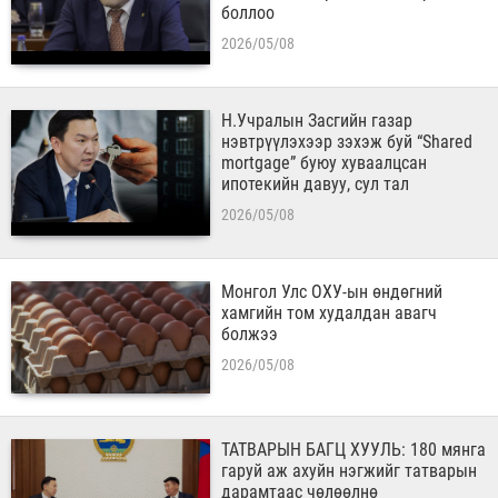
боллоо
2026/05/08
Н.Учралын Засгийн газар
нэвтрүүлэхээр зэхэж буй “Shared
mortgage” буюу хуваалцсан
ипотекийн давуу, сул тал
2026/05/08
Монгол Улс ОХУ-ын өндөгний
хамгийн том худалдан авагч
болжээ
2026/05/08
ТАТВАРЫН БАГЦ ХУУЛЬ: 180 мянга
гаруй аж ахуйн нэгжийг татварын
дарамтаас чөлөөлнө