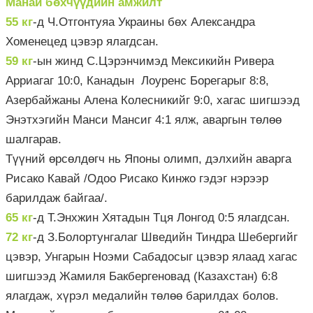
Манай бөхчүүдийн амжилт
55 кг
-д Ч.Отгонтуяа Украины бөх Александра
Хоменецед цэвэр ялагдсан.
59 кг
-ын жинд С.Цэрэнчимэд Мексикийн Ривера
Арриагаг 10:0, Канадын Лоуренс Борегарыг 8:8,
Азербайжаны Алена Колесникийг 9:0, хагас шигшээд
Энэтхэгийн Манси Мансиг 4:1 ялж, аваргын төлөө
шалгарав.
Түүний өрсөлдөгч нь Японы олимп, дэлхийн аварга
Рисако Кавай /Одоо Рисако Кинжо гэдэг нэрээр
барилдаж байгаа/.
65 кг
-д Т.Энхжин Хятадын Тця Лонгод 0:5 ялагдсан.
72 кг
-д З.Болортунгалаг Шведийн Тиндра Шебергийг
цэвэр, Унгарын Ноэми Сабадосыг цэвэр ялаад хагас
шигшээд Жамиля Бакбергеновад (Казахстан) 6:8
ялагдаж, хүрэл медалийн төлөө барилдах болов.