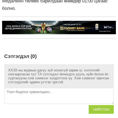
Медалийн төлөөх барилдаан өнөөдөр 01:00 цагаас
болно.
Сэтгэгдэл (0)
ХХЗХ-ны журмын дагуу зүй зохисгүй зарим үг, хэллэгийг
хязгаарласан тул ТА сэтгэгдэл бичихдээ хууль зүйн болон ёс
суртахууны хэм хэмжээг хүндэтгэнэ үү. Хэм хэмжээг зөрчсөн
сэтгэгдэлийг админ устгах эрхтэй.
НИЙТЛЭХ