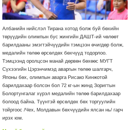
Албанийн нийслэл Тирана хотод болж буй бөхийн
төрүүдийн олимпын бус жингийн ДАШТ-ий чөлөөт
барилдааны эмэгтэйчүүдийн тэмцээн өчигдөр болж,
медалийн төлөө өрсөлдөх бөхчүүд тодорлоо.
Тэмцээнд оролцсон манай дөрвөн бөхөөс МУГТ
Сүхээгийн Цэрэнчимэд аваргын төлөө шалгарч,
Японы бөх, олимпын аварга Рисако Кинжотой
барилдахаар болсон бол 72 кг-ын жинд Зоригтын
Болортунгалаг хүрэл медалийн төлөө барилдахаар
болоод байна. Түүнтэй өрсөлдөх бөх торгуулийн
тойргоос /Чех, Молдавын бөхчүүдийн ялсан нь/ гарч
ирэх юм.