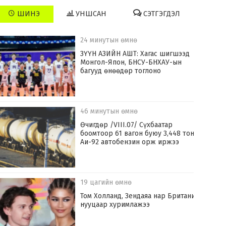
ШИНЭ
УНШСАН
СЭТГЭГДЭЛ
24 минутын өмнө
ЗҮҮН АЗИЙН АШТ: Хагас шигшээд
Монгол-Япон, БНСУ-БНХАУ-ын
багууд өнөөдөр тоглоно
46 минутын өмнө
Өчигдөр /VIII.07/ Сүхбаатар
боомтоор 61 вагон буюу 3,448 тонн
Аи-92 автобензин орж иржээ
19 цагийн өмнө
Том Холланд, Зендаяа нар Британид
нууцаар хуримлажээ