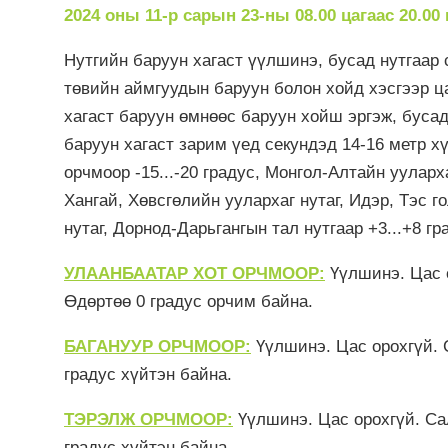
2024 оны 11-р сарын 23-ны 08.00 цагаас 20.00
Нутгийн баруун хагаст үүлшинэ, бусад нутгаар 
төвийн аймгуудын баруун болон хойд хэсгээр ц
хагаст баруун өмнөөс баруун хойш эргэж, бусад
баруун хагаст зарим үед секундэд 14-16 метр х
орчмоор -15...-20 градус, Монгол-Алтайн ууларха
Хангай, Хөвсгөлийн уулархаг нутаг, Идэр, Тэс го
нутаг, Дорнод-Дарьгангын тал нутгаар +3...+8 гр
УЛААНБААТАР ХОТ ОРЧМООР:
Үүлшинэ. Цас о
Өдөртөө 0 градус орчим байна.
БАГАНУУР ОРЧМООР:
Үүлшинэ. Цас орохгүй. 
градус хүйтэн байна.
ТЭРЭЛЖ ОРЧМООР:
Үүлшинэ. Цас орохгүй. Сал
градус хүйтэн байна.