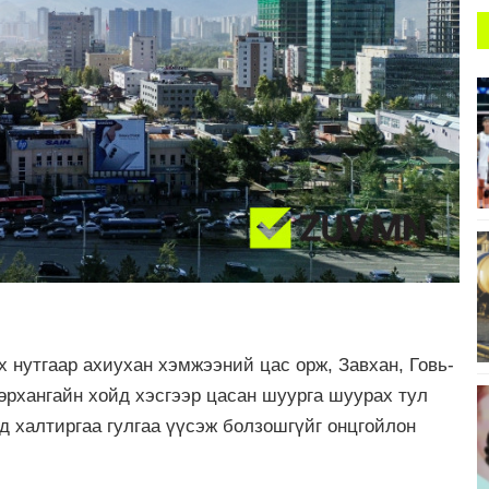
 нутгаар ахиухан хэмжээний цас орж, Завхан, Говь-
вөрхангайн хойд хэсгээр цасан шуурга шуурах тул
нд халтиргаа гулгаа үүсэж болзошгүйг онцгойлон