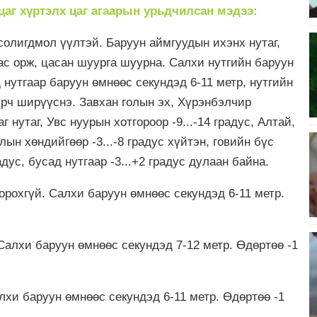
 цаг хүртэлх
цаг агаарын урьдчилсан мэдээ:
солигдмол үүлтэй. Баруун аймгуудын ихэнх нутаг,
ас орж, цасан шуурга шуурна. Салхи нутгийн баруун
 нутгаар баруун өмнөөс секундэд 6-11 метр, нутгийн
үрч ширүүснэ. Завхан голын эх, Хүрэнбэлчир
г нутаг, Увс нуурын хотгороор -9...-14 градус, Алтай,
лын хөндийгөөр -3...-8 градус хүйтэн, говийн бүс
адус, бусад нутгаар -3...+2 градус дулаан байна.
рохгүй. Салхи баруун өмнөөс секундэд 6-11 метр.
Салхи баруун өмнөөс секундэд 7-12 метр. Өдөртөө -1
хи баруун өмнөөс секундэд 6-11 метр. Өдөртөө -1