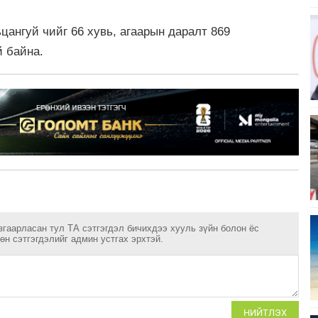
ьцангуй чийг 66 хувь, агаарын даралт 869
й байна.
згаарласан тул ТА сэтгэгдэл бичихдээ хууль зүйн болон ёс
н сэтгэгдэлийг админ устгах эрхтэй.
НИЙТЛЭХ