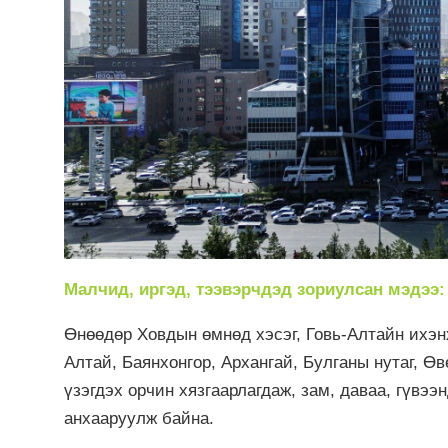
Малчид, иргэд, тээвэрчдэд зориулсан мэдээ:
Өнөөдөр Ховдын өмнөд хэсэг, Говь-Алтайн ихэнх
Алтай, Баянхонгор, Архангай, Булганы нутаг, Ө
үзэгдэх орчин хязгаарлагдаж, зам, даваа, гүвээ
анхааруулж байна.