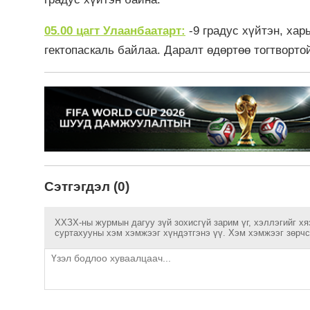
05.00 цагт Улаанбаатарт:
-9 градус хүйтэн, хар
гектопаскаль байлаа. Даралт өдөртөө тогтворто
Сэтгэгдэл (0)
ХХЗХ-ны журмын дагуу зүй зохисгүй зарим үг, хэллэгийг хя
суртахууны хэм хэмжээг хүндэтгэнэ үү. Хэм хэмжээг зөрчсө