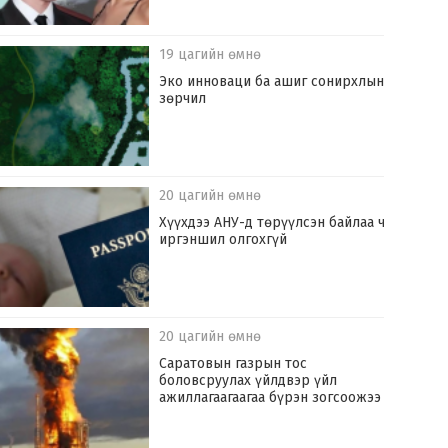
19 цагийн өмнө
Эко инноваци ба ашиг сонирхлын
зөрчил
20 цагийн өмнө
Хүүхдээ АНУ-д төрүүлсэн байлаа ч
иргэншил олгохгүй
20 цагийн өмнө
Саратовын газрын тос
боловсруулах үйлдвэр үйл
ажиллагаагаагаа бүрэн зогсоожээ