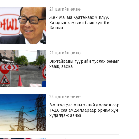
21 цагийн өмнө
Жек Ма, Ма Хуатенаас ч илүү:
Хятадын хамгийн баян хүн Ли
Кашин
21 цагийн өмнө
Энхтайваны гүүрийн туслах замыг
хааж, засна
22 цагийн өмнө
Монгол Улс оны эхний долоон сард
142.6 сая ам.доллараар эрчим хүч
худалдаж авчээ