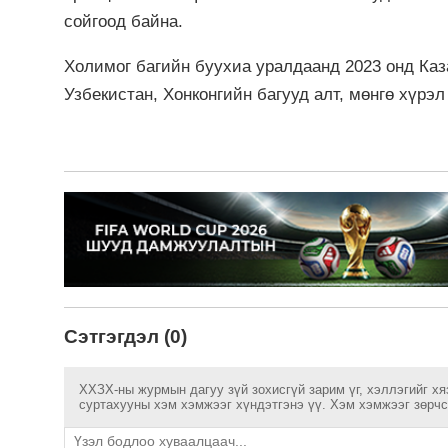
сойгоод байна.
Холимог багийн буухиа уралдаанд 2023 онд Каза
Узбекистан, Хонконгийн багууд алт, мөнгө хүр
Сэтгэгдэл (0)
ХХЗХ-ны журмын дагуу зүй зохисгүй зарим үг, хэллэгийг хя
суртахууны хэм хэмжээг хүндэтгэнэ үү. Хэм хэмжээг зөрчсө