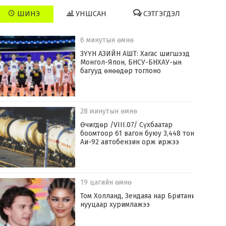
ШИНЭ
УНШСАН
СЭТГЭГДЭЛ
6 минутын өмнө
ЗҮҮН АЗИЙН АШТ: Хагас шигшээд
Монгол-Япон, БНСУ-БНХАУ-ын
багууд өнөөдөр тоглоно
28 минутын өмнө
Өчигдөр /VIII.07/ Сүхбаатар
боомтоор 61 вагон буюу 3,448 тонн
Аи-92 автобензин орж иржээ
19 цагийн өмнө
Том Холланд, Зендаяа нар Британид
нууцаар хуримлажээ