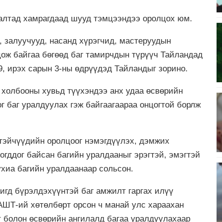
ралтад хамрагдаад шууд тэмцээндээ оролцох юм.
, залуучууд, насанд хүрэгчид, мастеруудын
ож байгаа бөгөөд баг тамирчдын түрүүч Тайландад
9, ирэх сарын 3-ны өдрүүдэд Тайландыг зорино.
 холбооны хувьд түүхэндээ анх удаа өсвөрийн
г баг уралдуулах гэж байгаагаараа онцогтой борлж
гтэйчүүдийн оролцоог нэмэгдүүлэх, дэмжих
иогддог байсан багийн уралдааныг эрэгтэй, эмэгтэй
ухиа багийн уралдаанаар сольсон.
жигд бүрэлдэхүүнтэй баг амжилт гаргах илүү
АШТ-ий хөтөлбөрт орсон ч манай улс хараахан
т болон өсвөрийн ангилалд багаа уралдуулахаар