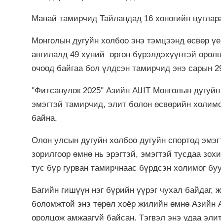
Манай тамирчид Тайландад 16 хоногийн цугла
Монголын дугуйн холбоо энэ тэмцээнд өсвөр үе
ангилалд 49 хүний өргөн бүрэлдэхүүнтэй оролц
очоод байгаа бол үлдсэн тамирчид энэ сарын 2
"Фитсанулок 2025" Азийн АШТ Монголын дугуйн
эмэгтэй тамирчид, элит болон өсвөрийн холимо
байна.
Олон улсын дугуйн холбоо дугуйн спортод эмэ
зорилгоор өмнө нь эрэгтэй, эмэгтэй тусдаа зох
тус бүр гурван тамирчнаас бүрдсэн холимог бу
Багийн гишүүн нэг бүрийн үүрэг чухал байдаг, 
боломжтой энэ төрөл хоёр жилийн өмнө Азийн 
оролцож амжаагүй байсан. Тэгвэл энэ удаа эли