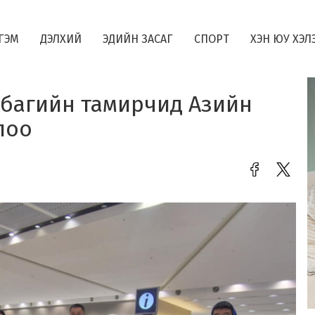
ГЭМ
ДЭЛХИЙ
ЭДИЙН ЗАСАГ
СПОРТ
ХЭН ЮУ ХЭЛ
 багийн тамирчид Азийн
лоо