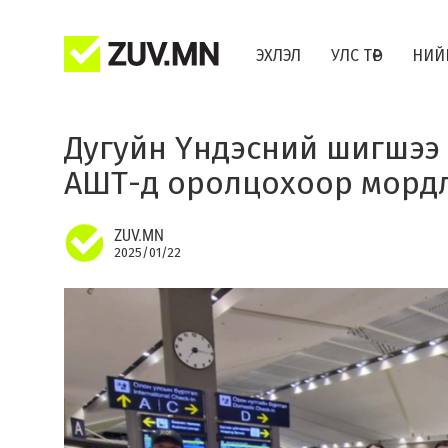
ЭХЛЭЛ
УЛС ТӨР
НИЙ
Дугуйн Үндэсний шигшээ
АШТ-д оролцохоор морд
ZUV.MN
2025/01/22