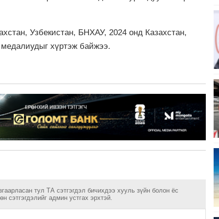
хстан, Узбекистан, БНХАУ, 2024 онд Казахстан,
эл медалиудыг хүртэж байжээ.
згаарласан тул ТА сэтгэгдэл бичихдээ хууль зүйн болон ёс
н сэтгэгдэлийг админ устгах эрхтэй.