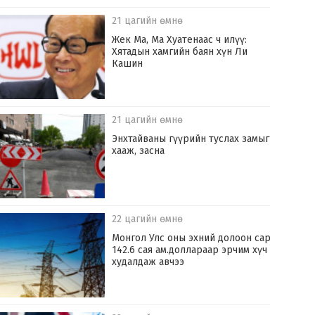
21 цагийн өмнө
Жек Ма, Ма Хуатенаас ч илүү:
Хятадын хамгийн баян хүн Ли
Кашин
21 цагийн өмнө
Энхтайваны гүүрийн туслах замыг
хааж, засна
22 цагийн өмнө
Монгол Улс оны эхний долоон сард
142.6 сая ам.доллараар эрчим хүч
худалдаж авчээ