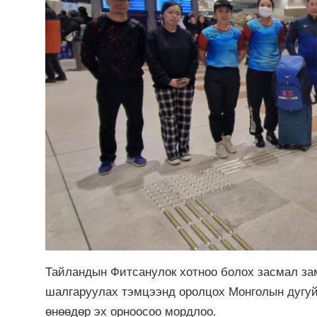
Тайландын Фитсанулок хотноо болох засмал зам
шалгаруулах тэмцээнд оролцох Монголын дугу
өнөөдөр эх орноосоо мордлоо.