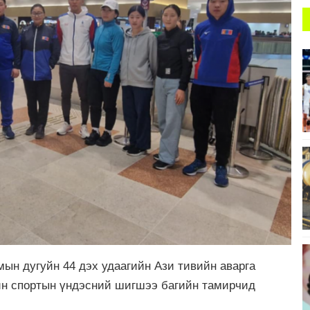
ын дугуйн 44 дэх удаагийн Ази тивийн аварга
йн спортын үндэсний шигшээ багийн тамирчид