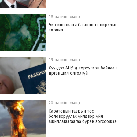
19 цагийн өмнө
Эко инноваци ба ашиг сонирхлын
зөрчил
19 цагийн өмнө
Хүүхдээ АНУ-д төрүүлсэн байлаа ч
иргэншил олгохгүй
20 цагийн өмнө
Саратовын газрын тос
боловсруулах үйлдвэр үйл
ажиллагаагаагаа бүрэн зогсоожээ