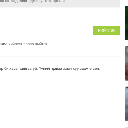
н сэтгэгдэлийг админ устгах эрхтэй.
НИЙТЛЭХ
ажил хийлгэх ялаар шийтгэ.
р би хэрэг хийгээгүй. Үүнийг даваа ахын хүү зааж өгсөн.