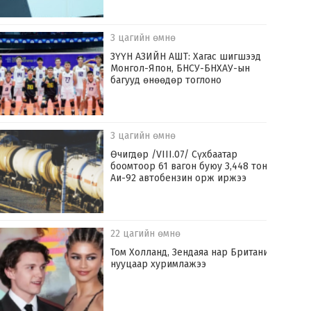
3 цагийн өмнө
ЗҮҮН АЗИЙН АШТ: Хагас шигшээд
Монгол-Япон, БНСУ-БНХАУ-ын
багууд өнөөдөр тоглоно
3 цагийн өмнө
Өчигдөр /VIII.07/ Сүхбаатар
боомтоор 61 вагон буюу 3,448 тонн
Аи-92 автобензин орж иржээ
22 цагийн өмнө
Том Холланд, Зендаяа нар Британид
нууцаар хуримлажээ