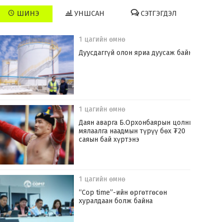
ШИНЭ
УНШСАН
СЭТГЭГДЭЛ
1 цагийн өмнө
Дуусдаггүй олон яриа дуусаж байна
1 цагийн өмнө
Даян аварга Б.Орхонбаярын цолны
мялаалга наадмын түрүү бөх ₮20
саяын бай хүртэнэ
1 цагийн өмнө
“Cop time”-ийн өргөтгөсөн
хуралдаан болж байна