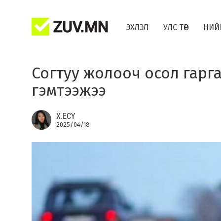
ЭХЛЭЛ
УЛС ТӨР
НИЙ
Согтуу жолооч осол гарг
гэмтээжээ
Х.ЕСҮ
2025/04/18