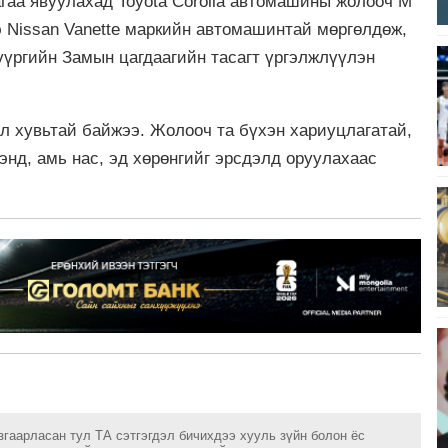
гаа явуулахад Toyota Corolla автомашины жолооч М
э Nissan Vanette маркийн автомашинтай мөргөлдөж,
үүргийн Замын цагдаагийн тасагт үргэлжлүүлэн
эл хувьтай байжээ. Жолооч та бүхэн хариуцлагатай,
нд, амь нас, эд хөрөнгийг эрсдэлд оруулахаас
згаарласан тул ТА сэтгэгдэл бичихдээ хууль зүйн болон ёс