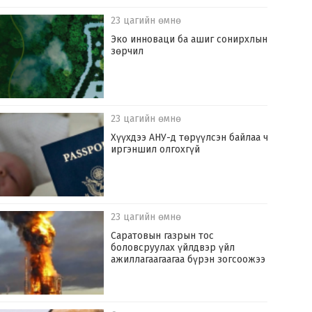
23 цагийн өмнө
Эко инноваци ба ашиг сонирхлын
зөрчил
23 цагийн өмнө
Хүүхдээ АНУ-д төрүүлсэн байлаа ч
иргэншил олгохгүй
23 цагийн өмнө
Саратовын газрын тос
боловсруулах үйлдвэр үйл
ажиллагаагаагаа бүрэн зогсоожээ