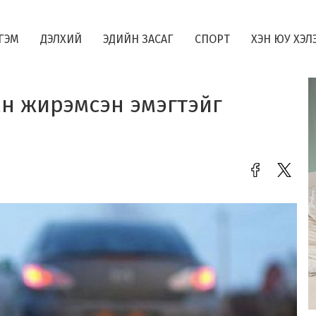
ГЭМ
ДЭЛХИЙ
ЭДИЙН ЗАСАГ
СПОРТ
ХЭН ЮУ ХЭЛ
ан жирэмсэн эмэгтэйг