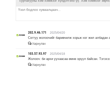
суртахууны хэм хэмжээг хүндэтгэнэ үү. Хэм хэмжээг зөрчсө
202.9.46.171
2025/04/20
Согтуу жолоочийг баривчилж хорьж нэг жил албадан 
Хариулах
103.57.93.97
2025/04/18
Жолооч: би архи уухаасаа өмнө эрүүл байсан. Тэгэхээ
Хариулах