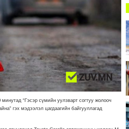
0 минутад “Гэсэр сүмийн уулзварт согтуу жолооч
йна” гэх мэдээлэл цагдаагийн байгууллагад