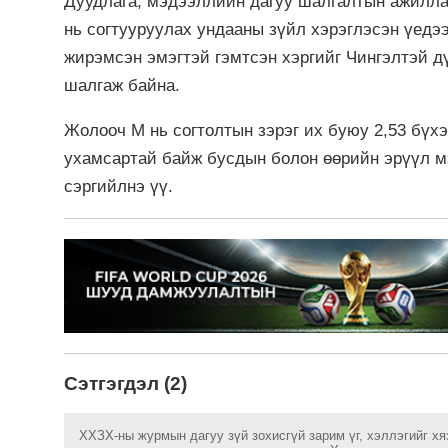
Дуудлага, мэдээллийн дагуу шалгалтын ажилла
нь согтууруулах ундааны зүйл хэрэглэсэн үедэ
жирэмсэн эмэгтэй гэмтсэн хэргийг Чингэлтэй д
шалгаж байна.
Жолооч М нь согтолтын зэрэг их буюу 2,53 бүх
ухамсартай байж бусдын болон өөрийн эрүүл мэ
сэргийлнэ үү.
Сэтгэгдэл (2)
ХХЗХ-ны журмын дагуу зүй зохисгүй зарим үг, хэллэгийг хя