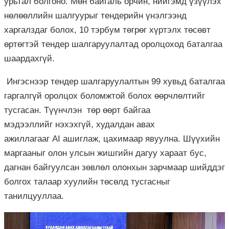
урьтал болгоно. Мөн байгаль орчин, нийгэмд үзүүлэх
нөлөөллийн шалгуурыг тендерийн үнэлгээнд
харгалздаг болох, 10 тэрбум төгрөг хүртэлх төсөвт
өртөгтэй тендер шалгаруулалтад оролцоход баталгаа
шаардахгүй.
Ингэснээр тендер шалгаруулалтын 99 хувьд баталгаа
гаргалгүй оролцох боломжтой болох өөрчлөлтийг
тусгасан. Түүнчлэн төр өөрт байгаа
мэдээллийг нэхэхгүй, худалдан авах
ажиллагааг AI ашиглаж, цахимаар явуулна. Шүүхийн
маргааныг олон улсын жишгийн дагуу хараат бус,
дагнан байгуулсан зөвлөл олонхын зарчмаар шийддэг
болгох талаар хуулийн төсөлд тусгасныг
танилцууллаа.