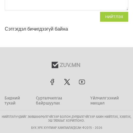
НИЙТЛЭХ
Сэтгэгдэл бичигдээгүй байна
Бидний
Сурталчилгаа
Үйлчилгээний
тухай
байршуулах
нөхцөл
НИЙТЛЭЛҮҮДИЙГ ЗӨВШӨӨРӨЛГҮЙГЭЭР БОЛОН ДУРДАЛГҮЙГЭЭР АХИН НИЙТЛЭХ, ХЭВЛЭХ,
ЭШ ТАТАХЫГ ХОРИГЛОНО.
БҮХ ЭРХ ХУУЛИАР ХАМГААЛАГДСАН ©2015 - 2026