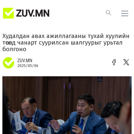
Худалдан авах ажиллагааны тухай хуулийн
төсөлд чанарт суурилсан шалгуурыг урьтал
болгоно
ZUV.MN
2025/05/06