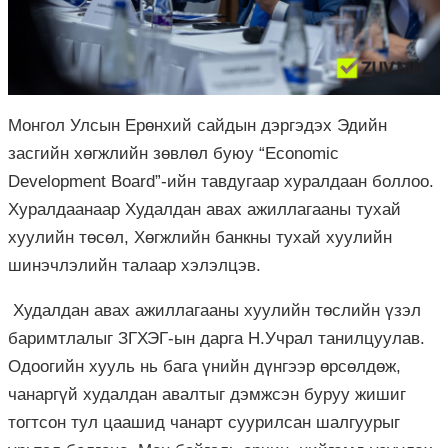
Монгол Улсын Ерөнхий сайдын дэргэдэх Эдийн
засгийн хөгжлийн зөвлөл буюу “Economic
Development Board”-ийн тавдугаар хуралдаан боллоо.
Хуралдаанаар Худалдан авах ажиллагааны тухай
хуулийн төсөл, Хөгжлийн банкны тухай хуулийн
шинэчлэлийн талаар хэлэлцэв.
Худалдан авах ажиллагааны хуулийн төслийн үзэл
баримтлалыг ЗГХЭГ-ын дарга Н.Учрал танилцуулав.
Одоогийн хууль нь бага үнийн дүнгээр өрсөлдөж,
чанаргүй худалдан авалтыг дэмжсэн буруу жишиг
тогтсон тул цаашид чанарт суурилсан шалгуурыг