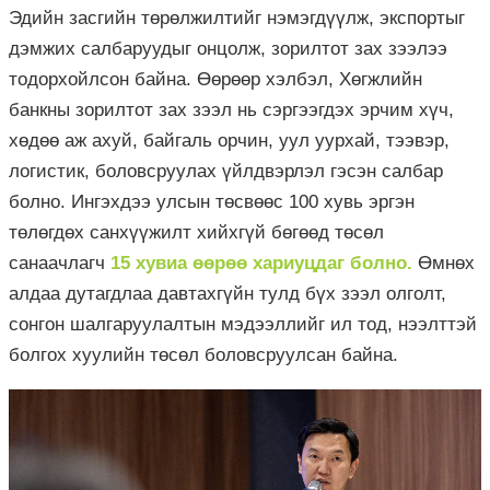
Эдийн засгийн төрөлжилтийг нэмэгдүүлж, экспортыг
дэмжих салбаруудыг онцолж, зорилтот зах зээлээ
тодорхойлсон байна. Өөрөөр хэлбэл, Хөгжлийн
банкны зорилтот зах зээл нь сэргээгдэх эрчим хүч,
хөдөө аж ахуй, байгаль орчин, уул уурхай, тээвэр,
логистик, боловсруулах үйлдвэрлэл гэсэн салбар
болно. Ингэхдээ улсын төсвөөс 100 хувь эргэн
төлөгдөх санхүүжилт хийхгүй бөгөөд төсөл
санаачлагч
15
хувиа өөрөө хариуц
даг болно.
Өмнөх
алдаа дутагдлаа давтахгүйн тулд бүх зээл олголт,
сонгон шалгаруулалтын мэдээллийг ил тод, нээлттэй
болгох хуулийн төсөл боловсруулсан байна.