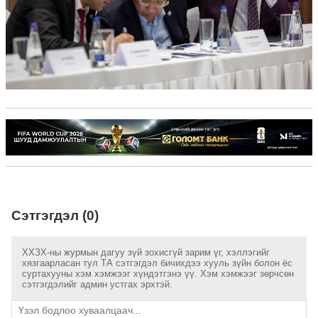
Сэтгэгдэл (0)
ХХЗХ-ны журмын дагуу зүй зохисгүй зарим үг, хэллэгийг
хязгаарласан тул ТА сэтгэгдэл бичихдээ хууль зүйн болон ёс
суртахууны хэм хэмжээг хүндэтгэнэ үү. Хэм хэмжээг зөрчсөн
сэтгэгдэлийг админ устгах эрхтэй.