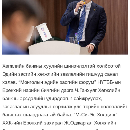
Хөгжлийн банкны хуулийн шинэчлэлтэй холбоотой
Эдийн засгийн хөгжлийн зөвлөлийн гишүүд санал
хэлэв. “Монголын эдийн засгийн форум” НҮТББ-ын
Ерөнхий нарийн бичгийн дарга Ч.Ганхуяг Хөгжлийн
банкны эрсдэлийн удирдлагыг сайжруулах,
засаглалын асуудлыг өөрчилж улс төрийн нөлөөллийг
багасгах шаардлагатай байна. “M-Си-Эс Холдинг”
ХХК-ийн Ерөнхий захирал Ж.Оджаргал Хөгжлийн