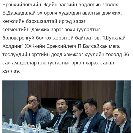
Ерөнхийлөгчийн Эдийн засгийн бодлогын зөвлөх
Б.Даваадалай эх оронч худалдан авалтыг дэмжих,
хөгжлийн бэрхшээлтэй иргэд зэрэг
сегментийг дэмжих зэрэг зохицуулалтыг
боловсронгуй болгох хэрэгтэй байгаа гэв. “Шунхлай
Холдинг” ХХК-ийн Ерөнхийлөгч П.Батсайхан мега
төслүүдийн өртгийн доод хэмжээг хуулийн төсөлд 36
сая ам.доллар гэж тусгасныг эргэн харах санал
хэллээ.