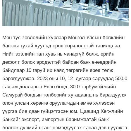
Мөн тус зөвлөлийн хурлаар Монгол Улсын Хөгжлийн
банкны тухай хуульд орох өөрчлөлттэй танилцлаа.
Нийт зээлийн тал хувь нь чанаргүй болж, өрийн
дефолт болох эрсдэлтэй байсан банк өнөөдрийн
байдлаар 10 гаруй их наяд төгрөгийн өрөө төлж
барагдуулжээ. 2023 оны 10, 12 дугаар саруудад 500.0
сая ам.долларын Евро бонд, 30.0 тэрбум йенийн
Самурай бондын төлбөрийг хугацаанд нь барагдуулж
олон улсын хөрөнгө оруулагчдын өмнө хүлээсэн
үүргээ бие даан гүйцэтгэсэн юм. Цаашид Хөгжлийн
банкийг экспорт, импортын баримжаатай банк
болгож дүрмийн санг нэмэгдүүлэх санал дэвшүүлжээ.