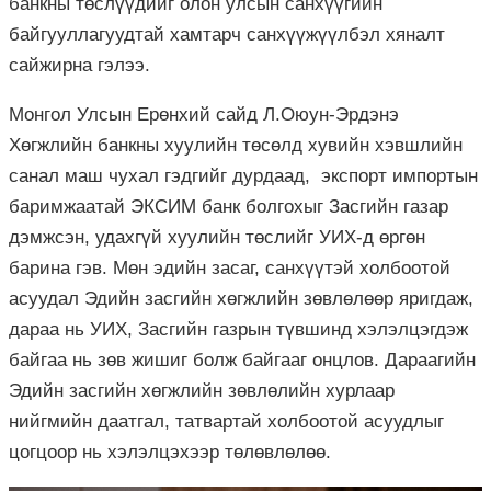
банкны төслүүдийг олон улсын санхүүгийн
байгууллагуудтай хамтарч санхүүжүүлбэл хяналт
сайжирна гэлээ.
Монгол Улсын Ерөнхий сайд Л.Оюун-Эрдэнэ
Хөгжлийн банкны хуулийн төсөлд хувийн хэвшлийн
санал маш чухал гэдгийг дурдаад, экспорт импортын
баримжаатай ЭКСИМ банк болгохыг Засгийн газар
дэмжсэн, удахгүй хуулийн төслийг УИХ-д өргөн
барина гэв. Мөн эдийн засаг, санхүүтэй холбоотой
асуудал Эдийн засгийн хөгжлийн зөвлөлөөр яригдаж,
дараа нь УИХ, Засгийн газрын түвшинд хэлэлцэгдэж
байгаа нь зөв жишиг болж байгааг онцлов. Дараагийн
Эдийн засгийн хөгжлийн зөвлөлийн хурлаар
нийгмийн даатгал, татвартай холбоотой асуудлыг
цогцоор нь хэлэлцэхээр төлөвлөлөө.