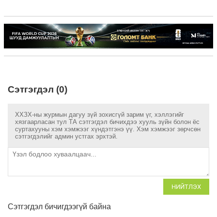
Сэтгэгдэл (0)
ХХЗХ-ны журмын дагуу зүй зохисгүй зарим үг, хэллэгийг
хязгаарласан тул ТА сэтгэгдэл бичихдээ хууль зүйн болон ёс
суртахууны хэм хэмжээг хүндэтгэнэ үү. Хэм хэмжээг зөрчсөн
сэтгэгдэлийг админ устгах эрхтэй.
НИЙТЛЭХ
Сэтгэгдэл бичигдээгүй байна