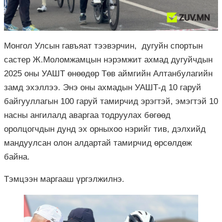
Монгол Улсын гавъяат тээвэрчин, дугуйн спортын
састер Ж.Моломжамцын нэрэмжит ахмад дугуйчдын
2025 оны УАШТ өнөөдөр Төв аймгийн Алтанбулагийн
замд эхэллээ. Энэ оны ахмадын УАШТ-д 10 гаруй
байгууллагын 100 гаруй тамирчид эрэгтэй, эмэгтэй 10
насны ангилалд аваргаа тодруулах бөгөөд
оролцогчдын дунд эх орныхоо нэрийг тив, дэлхийд
мандуулсан олон алдартай тамирчид өрсөлдөж
байна.
Тэмцээн маргааш үргэлжилнэ.