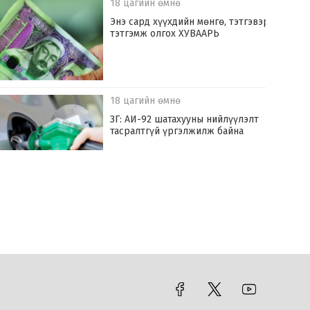
18 цагийн өмнө
Энэ сард хүүхдийн мөнгө, тэтгэвэр,
тэтгэмж олгох ХУВААРЬ
18 цагийн өмнө
ЗГ: АИ-92 шатахууны нийлүүлэлт
тасралтгүй үргэлжилж байна
20 цагийн өмнө
Украины арми ОХУ-ын Ярославьл
муж руу их хүчээр довтолжээ
21 цагийн өмнө