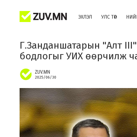
ЭХЛЭЛ
УЛС ТӨР
НИЙ
Г.Занданшатарын "Алт III
бодлогыг УИХ өөрчилж ча
ZUV.MN
2025/06/30