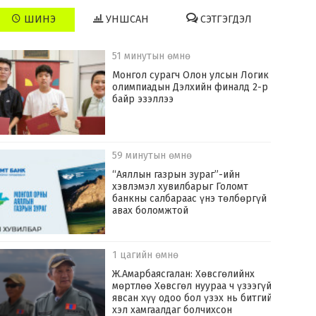
ШИНЭ
УНШСАН
СЭТГЭГДЭЛ
51 минутын өмнө
Монгол сурагч Олон улсын Логик
олимпиадын Дэлхийн финалд 2-р
байр эзэллээ
59 минутын өмнө
“Аяллын газрын зураг”-ийн
хэвлэмэл хувилбарыг Голомт
банкны салбараас үнэ төлбөргүй
авах боломжтой
1 цагийн өмнө
Ж.Амарбаясгалан: Хөвсгөлийнх
мөртлөө Хөвсгөл нуураа ч үзээгүй
явсан хүү одоо бол үзэх нь битгий
хэл хамгаалдаг болчихсон