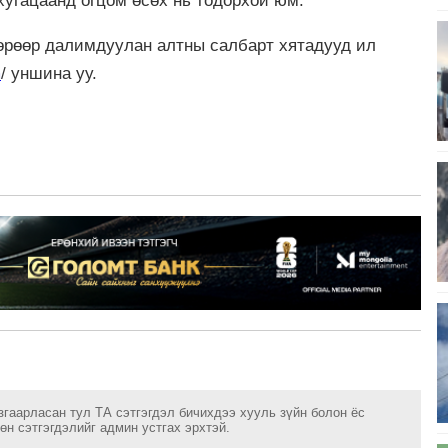
хугацаанд огцом өсөх нь тодорхой юм.
лбөрөөр далимдуулан алтны салбарт хятадууд ил
m
/ уншина уу.
згаарласан тул ТА сэтгэгдэл бичихдээ хууль зүйн болон ёс
н сэтгэгдэлийг админ устгах эрхтэй.