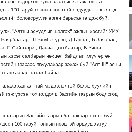
өслөөс тодорхой зүйл заалтыг хасаж, ойрын
тдээ 100 гаруй тоннын нөөцтэй ордуудыг эргэлтэд
слийг боловсруулж өргөн барьсан гэгдэж буй.
улж, "Алтны асуудлыг шалгах" ажлын хэсгийг УИХ-
.Баярбаатар, Ш.Бямбасүрэн, Д.Ганбат, Б.Заяабал,
, П.Сайнзориг, Даваа.Цогтбаатар, Б.Уянга,
лын хэсэг салбарын нөхцөл байдлыг илүү өргөн
асгийн газраас явуулахаар зэхэж буй "Алт III" аяны
лт анхаарал татаж байна.
талаар хангалттай мэдээлэлтэй болж, хуулийн
эй гэж үзсэн тохиолдолд Засгийн газрын бодлогод
даншатарын Засгийн газрын батлахаар зэхэж буй
огдсон 100 гаруй тоннын нөөцтэй ордууд хатуу