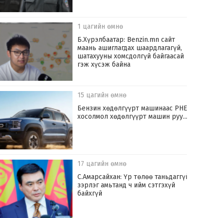
1 цагийн өмнө
Б.Хүрэлбаатар: Benzin.mn сайт
маань ашиглагдах шаардлагагүй,
шатахууны хомсдолгүй байгаасай
гэж хүсэж байна
15 цагийн өмнө
​Бензин хөдөлгүүрт машинаас PHEV
хосолмол хөдөлгүүрт машин руу...
17 цагийн өмнө
С.Амарсайхан: Үр төлөө таньдаггүй
зэрлэг амьтанд ч ийм сэтгэхүй
байхгүй