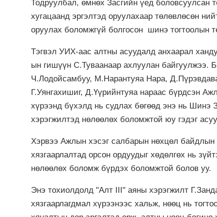
Тодруулбал, өмнөх Засгийн үед боловсуулсан т
хугацаанд эргэлтэд оруулахаар төлөвлөсөн ний
оруулах боломжгүй болгосон шинэ тогтоолын тө
Тэгвэл УИХ-аас алтны асуудалд анхаарал ханду
ын гишүүн С.Туваанаар ахлуулан байгуулжээ. Б
Ч.Лодойсамбуу, М.Нарантуяа Нара, Д.Пүрэвдаваа
Г.Уянгахишиг, Д.Үүрийнтуяа нараас бүрдсэн Аж
хүрээнд бүхэлд нь судлах бөгөөд энэ нь Шинэ З
хэрэгжилтэд нөлөөлөх боломжтой юу гэдэг асуу
Хэрвээ Ажлын хэсэг салбарын нөхцөл байдлын 
хязгаарлалтад орсон ордуудыг хөдөлгөх нь зүйт
нөлөөлөх боломж бүрдэх боломжтой болов уу.
Энэ тохиолдолд "Алт III" аяны хэрэгжилт Г.Зан
хязгаарлагдмал хүрээнээс хальж, нөөц нь тогто