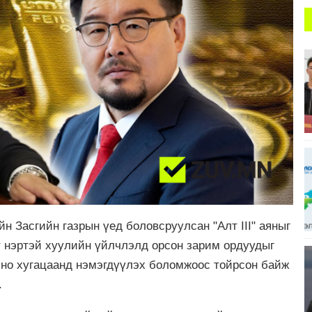
 Засгийн газрын үед боловсруулсан "Алт III" аяныг
т нэртэй хуулийн үйлчлэлд орсон зарим ордуудыг
ино хугацаанд нэмэгдүүлэх боломжоос тойрсон байж
.