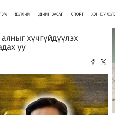
ГЭМ
ДЭЛХИЙ
ЭДИЙН ЗАСАГ
СПОРТ
ХЭН ЮУ ХЭЛ
" аяныг хүчгүйдүүлэх
дах уу