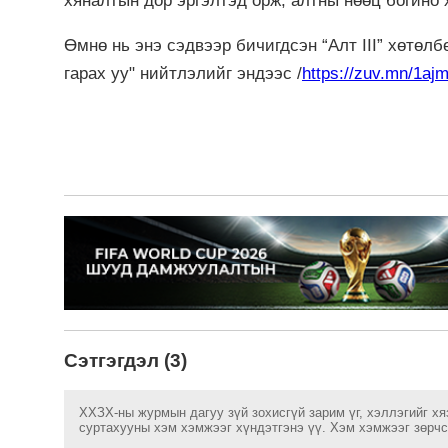
хяналтын дор эргэлтэд орж, алтны нөөц богино 
Өмнө нь энэ сэдвээр бичигдсэн “Алт III” хөтө
гарах уу" нийтлэлийг эндээс /
https://zuv.mn/1aj
Сэтгэгдэл (3)
ХХЗХ-ны журмын дагуу зүй зохисгүй зарим үг, хэллэгийг хя
суртахууны хэм хэмжээг хүндэтгэнэ үү. Хэм хэмжээг зөрчсө