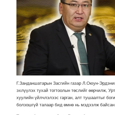
Г.Занданшатарын Засгийн газар Л.Оюун-Эрдэнийн
эхлүүлэх тухай тогтоолын төслийг өөрчилж, Ур
хуулийн үйлчлэлээс гарган, алт тушаалтыг бог
болзошгүй талаар бид өмнө нь мэдээлж байсан