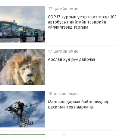
17 цагийн өмнө
COP17 хурлын үеэр нэмэлтээр 100
автобусыг нийтийн тээврийн
үйлчилгээнд гаргана
17 цагийн өмнө
Арслан хүн рүү дайрчээ
18 цагийн өмнө
Маргааш дараах байршлуудад
цахилгаан хязгаарлана