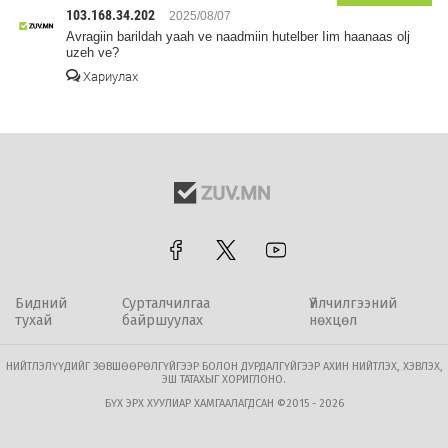
103.168.34.202
2025/08/07
Avragiin barildah yaah ve naadmiin hutelber Iim haanaas olj
uzeh ve?
Хариулах
Бидний
Сурталчилгаа
Үйлчилгээний
тухай
байршуулах
нөхцөл
НИЙТЛЭЛҮҮДИЙГ ЗӨВШӨӨРӨЛГҮЙГЭЭР БОЛОН ДУРДАЛГҮЙГЭЭР АХИН НИЙТЛЭХ, ХЭВЛЭХ,
ЭШ ТАТАХЫГ ХОРИГЛОНО.
БҮХ ЭРХ ХУУЛИАР ХАМГААЛАГДСАН ©2015 - 2026