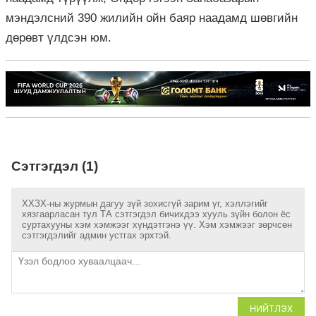
мэндэлсний 390 жилийн ойн баяр наадамд шөвгийн
дөрөвт үлдсэн юм.
Сэтгэгдэл (1)
ХХЗХ-ны журмын дагуу зүй зохисгүй зарим үг, хэллэгийг
хязгаарласан тул ТА сэтгэгдэл бичихдээ хууль зүйн болон ёс
суртахууны хэм хэмжээг хүндэтгэнэ үү. Хэм хэмжээг зөрчсөн
сэтгэгдэлийг админ устгах эрхтэй.
НИЙТЛЭХ