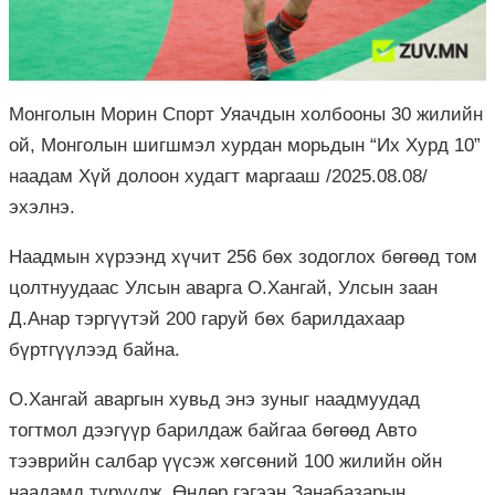
Монголын Морин Спорт Уяачдын холбооны 30 жилийн
ой, Монголын шигшмэл хурдан морьдын “Их Хурд 10”
наадам Хүй долоон худагт маргааш /2025.08.08/
эхэлнэ.
Наадмын хүрээнд хүчит 256 бөх зодоглох бөгөөд том
цолтнуудаас Улсын аварга О.Хангай, Улсын заан
Д.Анар тэргүүтэй 200 гаруй бөх барилдахаар
бүртгүүлээд байна.
О.Хангай аваргын хувьд энэ зуныг наадмуудад
тогтмол дээгүүр барилдаж байгаа бөгөөд Авто
тээврийн салбар үүсэж хөгсөний 100 жилийн ойн
наадамд түрүүлж, Өндөр гэгээн Занабазарын