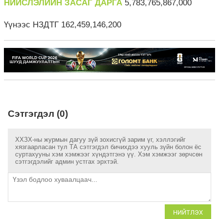
НИЙСЛЭЛИЙН ЗАСАГ ДАРГА
5,783,765,867,000
Үүнээс НЗДТГ 162,459,146,200
Сэтгэгдэл (0)
ХХЗХ-ны журмын дагуу зүй зохисгүй зарим үг, хэллэгийг
хязгаарласан тул ТА сэтгэгдэл бичихдээ хууль зүйн болон ёс
суртахууны хэм хэмжээг хүндэтгэнэ үү. Хэм хэмжээг зөрчсөн
сэтгэгдэлийг админ устгах эрхтэй.
НИЙТЛЭХ