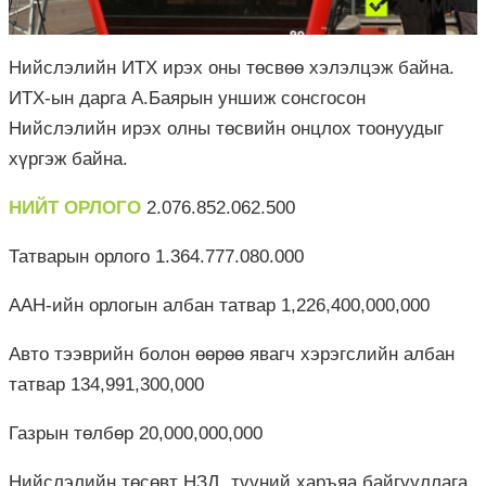
Нийслэлийн ИТХ ирэх оны төсвөө хэлэлцэж байна.
ИТХ-ын дарга А.Баярын уншиж сонсгосон
Нийслэлийн ирэх олны төсвийн онцлох тоонуудыг
хүргэж байна.
НИЙТ ОРЛОГО
2.076.852.062.500
Татварын орлого 1.364.777.080.000
ААН-ийн орлогын албан татвар 1,226,400,000,000
Авто тээврийн болон өөрөө явагч хэрэгслийн албан
татвар 134,991,300,000
Газрын төлбөр 20,000,000,000
Нийслэлийн төсөвт НЗД, түүний харъяа байгууллага,