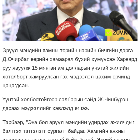
Эрүүл мэндийн яамны төрийн нарийн бичгийн дарга
Д.Очирбат өөрийн хамаарал бүхий хүмүүсээ Харвард
руу явуулж 15 мянган ам долларын үнэтэй жилийн
хөтөлбөрт хамруулсан гэх мэдээлэл цахим орчинд
цацагдсан.
Үүнтэй холбоотойгоор салбарын сайд Ж.Чинбүрэн
дараах мэдээллийг хэвлэлд өгчээ.
Тэрбээр, "Энэ бол эрүүл мэндийн удирдах ажилчдыг
бэлтгэх тэтгэлэгт сургалт байдаг. Хамгийн анхны
шалгуур нь англи хэлтэй байх ёстой. Эхний сонгон