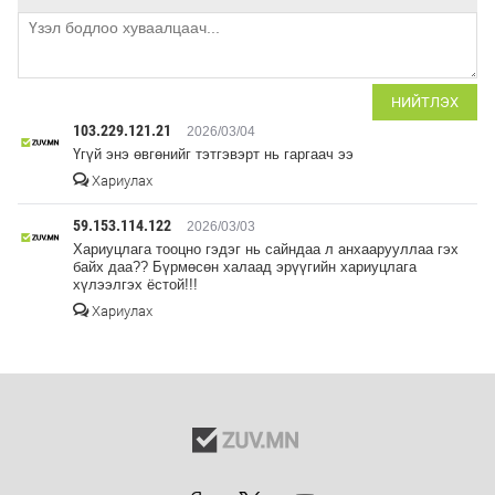
НИЙТЛЭХ
103.229.121.21
2026/03/04
Үгүй энэ өвгөнийг тэтгэвэрт нь гаргаач ээ
Хариулах
59.153.114.122
2026/03/03
Хариуцлага тооцно гэдэг нь сайндаа л анхаарууллаа гэх
байх даа?? Бүрмөсөн халаад эрүүгийн хариуцлага
хүлээлгэх ёстой!!!
Хариулах