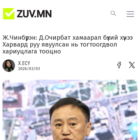
Ж.Чинбүрэн: Д.Очирбат хамаарал бүхий хүнээ
Харвард руу явуулсан нь тогтоогдвол
хариуцлага тооцно
Х.ЕСҮ
2026/03/03