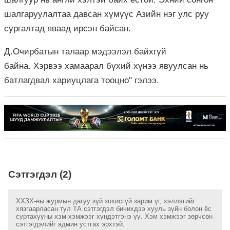
шалгаруулалтаа давсан хүмүүс Азийн нэг улс руу
сургалтад яваад ирсэн байсан.
Д.Очирбатын талаар мэдээлэл байхгүй
байна. Хэрвээ хамаарал бүхий хүнээ явуулсан нь
батлагдвал хариуцлага тооцно" гэлээ.
Сэтгэгдэл (2)
ХХЗХ-ны журмын дагуу зүй зохисгүй зарим үг, хэллэгийг
хязгаарласан тул ТА сэтгэгдэл бичихдээ хууль зүйн болон ёс
суртахууны хэм хэмжээг хүндэтгэнэ үү. Хэм хэмжээг зөрчсөн
сэтгэгдэлийг админ устгах эрхтэй.