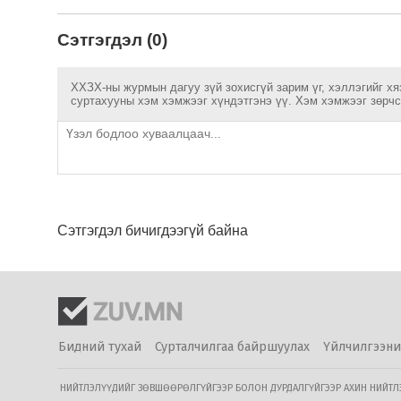
Сэтгэгдэл (0)
ХХЗХ-ны журмын дагуу зүй зохисгүй зарим үг, хэллэгийг хя
суртахууны хэм хэмжээг хүндэтгэнэ үү. Хэм хэмжээг зөрчсө
Сэтгэгдэл бичигдээгүй байна
Бидний тухай
Сурталчилгаа байршуулах
Үйлчилгээни
НИЙТЛЭЛҮҮДИЙГ ЗӨВШӨӨРӨЛГҮЙГЭЭР БОЛОН ДУРДАЛГҮЙГЭЭР АХИН НИЙТЛЭХ