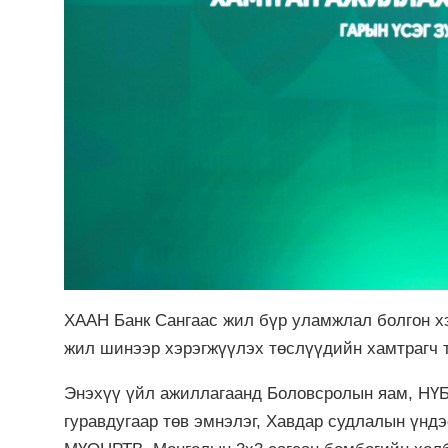
ХААН Банк Сангаас жил бүр уламжлал болгон х
жил шинээр хэрэгжүүлэх төслүүдийн хамтрагч 
Энэхүү үйл ажиллагаанд Боловсролын яам, НҮ
гуравдугаар төв эмнэлэг, Хавдар судлалын үнд