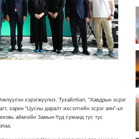
лжлүүлэн хэрэгжүүлнэ. Тухайлбал, “Хавдрын эсрэг
агт, харин “Цусны даралт ихсэлтийн эсрэг аян”-ыг
ноговь аймгийн Замын-Үүд суманд тус тус
рлаа.