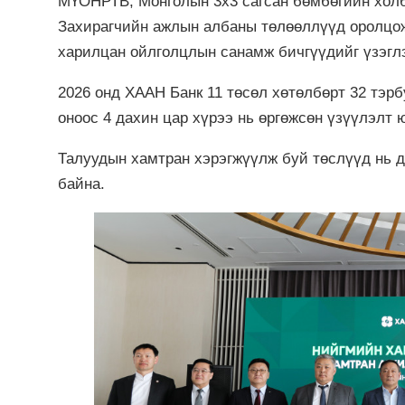
МҮОНРТВ, Монголын 3х3 сагсан бөмбөгийн холб
Захирагчийн ажлын албаны төлөөллүүд оролцож
харилцан ойлголцлын санамж бичгүүдийг үзэгл
2026 онд ХААН Банк 11 төсөл хөтөлбөрт 32 тэрб
оноос 4 дахин цар хүрээ нь өргөжсөн үзүүлэлт
Талуудын хамтран хэрэгжүүлж буй төслүүд нь 
байна.