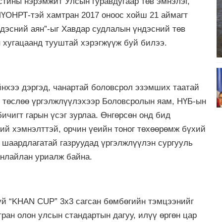
стины нэрэмжит Улсын гуравдугаар төв эмнэлэг,
ҮОНРТ-тэй хамтран 2017 оноос хойш 21 аймагт
дэсний аян”-ыг Хавдар судлалын үндэсний төв
 хугацаанд тууштай хэрэгжүүж буй билээ.
йнхээ дэргэд, чанартай боловсрол эзэмших таатай
” төслөө үргэлжлүүлэхээр Боловсролын яам, НҮБ-ын
чигт гарын үсэг зурлаа. Өнгөрсөн онд бид
ий хэмнэлттэй, орчин үеийн тоног төхөөрөмж бүхий
э шаардлагатай газруудад үргэлжлүүлэн сургууль
анлайлан уриалж байна.
уй “KHAN CUP” 3х3 сагсан бөмбөгийн тэмцээнийг
ран олон улсын стандартын дагуу, илүү өргөн цар