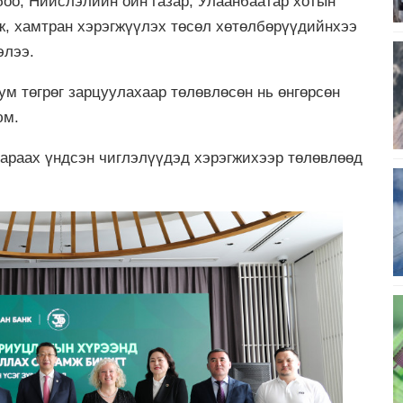
оо, Нийслэлийн ойн газар, Улаанбаатар хотын
, хамтран хэрэгжүүлэх төсөл хөтөлбөрүүдийнхээ
элээ.
ум төгрөг зарцуулахаар төлөвлөсөн нь өнгөрсөн
 юм.
дараах үндсэн чиглэлүүдэд хэрэгжихээр төлөвлөөд