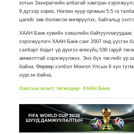
хотын Захирагчийн албатай хамтран хэрэгжүүл
9 дүгээр хороо, Ногоон нуур орчмын 5.5 га тал
цагийг зөв боловсон өнгөрүүлэх, байгальд ээлт
ХААН Банк хувийн хэвшлийн байгууллагуудаас
хэрэгжүүлэгч ХААН Банк санг 2007 онд үүсгэн 
салбарт бодит үр дүнгээ өгөхүйц 530 гаруй төс
амжилттай хэрэгжүүлжээ. Энэ бүх төслийг үр ш
байна. Өөрөөр хэлбэл Монгол Улсын 6 хүн тут
хүрсэн байна.
Хамтын өсөлт төгөлдөр- ХААН Банк