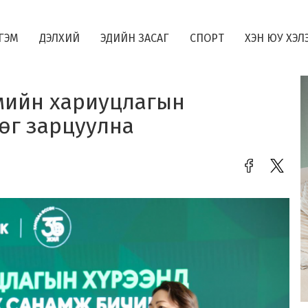
ГЭМ
ДЭЛХИЙ
ЭДИЙН ЗАСАГ
СПОРТ
ХЭН ЮУ ХЭЛ
гмийн хариуцлагын
рөг зарцуулна