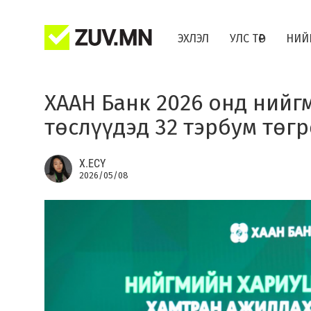
ЭХЛЭЛ
УЛС ТӨР
НИЙ
ХААН Банк 2026 онд ний
төслүүдэд 32 тэрбум төг
Х.ЕСҮ
2026/05/08