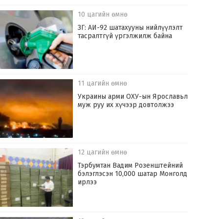
10 цагийн өмнө
ЗГ: АИ-92 шатахууны нийлүүлэлт
тасралтгүй үргэлжилж байна
11 цагийн өмнө
Украины арми ОХУ-ын Ярославьл
муж руу их хүчээр довтолжээ
12 цагийн өмнө
Тэрбумтан Вадим Розенштейний
бэлэглэсэн 10,000 шатар Монголд
ирлээ