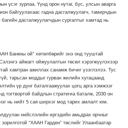
н үсэг зурлаа. Үүнд орон нутаг, бүс, улсын аварга
ион байгуулахаас гадна дасгалжуулагч, тамирчдын
 багийн дасгалжуулагчдын сургалтыг хамтад нь
ААН Банкны ой” хөтөлбөрийг энэ онд тууштай
 Сэлэнгэ аймагт ойжуулалтын төсөл хэрэгжүүлэхээр
ртай хамтран ажиллах санамж бичиг үзэглэлээ. Тус
гүй, тарьсан моддыг гурван жилийн хугацаанд
элтийн үр дүнг баталгаажуулах цогц арга хэмжээг
нд тогтвортой байдлын стратегиа баталж, 2030 он
нэг нь нийт 5 сая ширхэг мод тарих амлалт юм.
олдуулан нийслэлийн иргэдийн амьдрах орчныг
 зорилготой “ХААН Гарден” төслийг Улаанбаатар