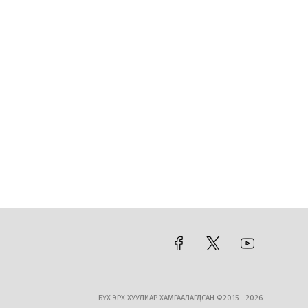
Өчигдөр
С.Амарсайхан: Өнгөрсөн хугацаанд
80 гаруй тэрбум төгрөгийн авлига,
хууль бус хөрөнгө тогтоогдсон ч
улсын санд 400 гаруй сая төгрөг л
орсон
Өчигдөр
Э.Батшугар: Үнэтэй борлуулагддаг
эмийг дундын зуучлагчгүйгээр
шууд үйлдвэрээс нь авч, илүү
хямдаар хэрэгдлэгчдэд хүргэнэ
Өчигдөр
Хэрэглээнийхээ шатахууныг
гаднаас оруулж ирэхийг иргэдэд
зөвшөөрч, гаалийн татварыг
тэглэлээ
БҮХ ЭРХ ХУУЛИАР ХАМГААЛАГДСАН ©2015 - 2026