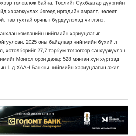
эхээр төлөвлөж байна. Төслийг Сүхбаатар дүүргийн
байд хэрэгжүүлэх бөгөөд иргэдийн амралт, чөлөөт
эй, тав тухтай орчныг бүрдүүлэхэд чиглэнэ.
 анхлан компанийн нийгмийн хариуцлагыг
байгуулсан. 2025 оны байдлаар нийгмийн бүхий л
өл, хөтөлбөрийг 27,7 тэрбум төгрөгөөр санхүүжүүлэн
имийг Монгол орон даяар 528 мянган хүн хүртээд
мын 1-д ХААН Банкны нийгмийн хариуцлагын ажил