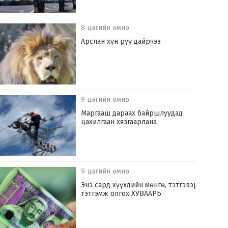
8 цагийн өмнө
Арслан хүн рүү дайрчээ
9 цагийн өмнө
Маргааш дараах байршлуудад
цахилгаан хязгаарлана
9 цагийн өмнө
Энэ сард хүүхдийн мөнгө, тэтгэвэр,
тэтгэмж олгох ХУВААРЬ