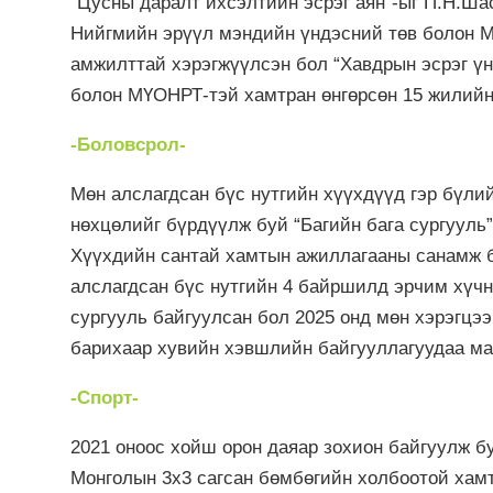
“Цусны даралт ихсэлтийн эсрэг аян”-ыг П.Н.Ша
Нийгмийн эрүүл мэндийн үндэсний төв болон М
амжилттай хэрэгжүүлсэн бол “Хавдрын эсрэг үн
болон МҮОНРТ-тэй хамтран өнгөрсөн 15 жилийн
-Боловсрол-
Мөн алслагдсан бүс нутгийн хүүхдүүд гэр бүли
нөхцөлийг бүрдүүлж буй “Багийн бага сургууль
Хүүхдийн сантай хамтын ажиллагааны санамж би
алслагдсан бүс нутгийн 4 байршилд эрчим хүчн
сургууль байгуулсан бол 2025 онд мөн хэрэгцэ
барихаар хувийн хэвшлийн байгууллагуудаа м
-Спорт-
2021 оноос хойш орон даяар зохион байгуулж б
Монголын 3х3 сагсан бөмбөгийн холбоотой хамт