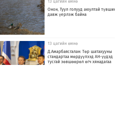
13 цагийн өмнө
Онон, Туул голууд аюултай түвшинг
давж үерлэж байна
13 цагийн өмнө
Д.Амарбаясгалан: Төр шатахууны
стандартаа мөрдүүлээд АН-үүдэд
тусгай зөвшөөрөл өгч хянадагаа
болих хэрэгтэй
14 цагийн өмнө
Улаанбаатар хотыг үерийн аюулаас
хамгаалах “Туул усан цогцолбор”
төслийг хэрэгжүүлнэ
14 цагийн өмнө