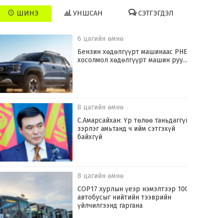
ШИНЭ
УНШСАН
СЭТГЭГДЭЛ
6 цагийн өмнө
​Бензин хөдөлгүүрт машинаас PHEV
хосолмол хөдөлгүүрт машин руу...
8 цагийн өмнө
С.Амарсайхан: Үр төлөө таньдаггүй
зэрлэг амьтанд ч ийм сэтгэхүй
байхгүй
8 цагийн өмнө
COP17 хурлын үеэр нэмэлтээр 100
автобусыг нийтийн тээврийн
үйлчилгээнд гаргана