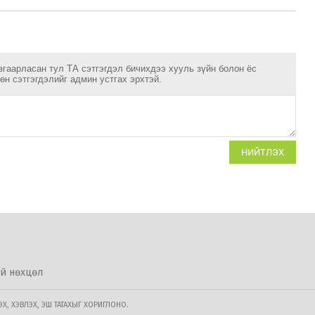
згаарласан тул ТА сэтгэгдэл бичихдээ хууль зүйн болон ёс
н сэтгэгдэлийг админ устгах эрхтэй.
НИЙТЛЭХ
й нөхцөл
, ХЭВЛЭХ, ЭШ ТАТАХЫГ ХОРИГЛОНО.