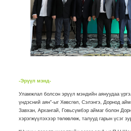
-Эрүүл мэнд-
Уламжлал болсон эрүүл мэндийн аянуудаа үргэ
үндэсний аян”-ыг Хөвсгөл, Сэлэнгэ, Дорнод айм
Завхан, Архангай, Говьсүмбэр аймаг болон Дор
хэрэгжүүлэхээр төлөвлөж, талууд гарын үсэг зу