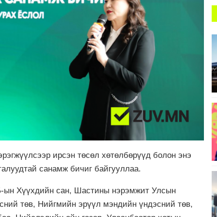
эрэгжүүлсээр ирсэн төсөл хөтөлбөрүүд болон энэ
талуудтай санамж бичиг байгууллаа.
Б-ын Хүүхдийн сан, Шастины нэрэмжит Улсын
эсний төв, Нийгмийн эрүүл мэндийн үндэсний төв,