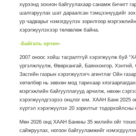
хүрээнд зохион байгуулахаар санамж бичигт гары
шалгаруулах шат дараалсан тэмцээнүүдийг зох
ур чадварыг нэмэгдүүлэх зорилгоор мэргэжлийн
хэрэгжүүлэхээр төлөвлөж байна.
-Байгаль орчин
-
2007 оноос хойш тасралтгүй хэрэгжүүлж буй “Х
үргэлжлүүлж, Өвөрхангай, Баянхонгор, Хэнтий,
Засгийн газрын хэрэгжүүлэгч агентлаг Ойн газа
хөтөлбөр нь зөвхөн мод тарихаар хязгаарлагдах
мэргэжлийн байгууллагууд арчилж, нөхөн сэргэ
хэрэгжүүлдгээрээ онцлог юм. ХААН Банк 2025 о
хүртэл хэрэгжүүлэх 20 зорилтыг тодорхойлсны 
Мөн 2026 онд ХААН Банкны 35 жилийн ойг тохи
сайжруулах, ногоон байгууламжийг нэмэгдүүлэх