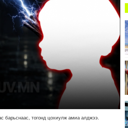
ас барьснаас, тогонд цохиулж амиа алджээ.