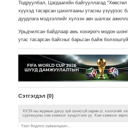
Тодруулбал, Цагдаагийн байгууллагад "Хөвсгөл
хүүхэд тасарсан цахилгааны утасны үзүүрээс б
дуудлага мэдээллийг хүлээн авч шалгах ажилла
Урьдчилсан байдлаар амь хохирогч модон шонг
утас тасарсан байсныг барьсан байж болзошгүй
Сэтгэгдэл (0)
ХХЗХ-ны журмын дагуу зүй зохисгүй зарим үг, хэллэгийг хя
суртахууны хэм хэмжээг хүндэтгэнэ үү. Хэм хэмжээг зөрчсө