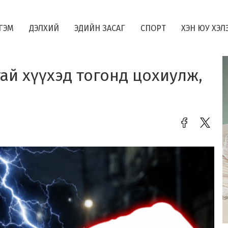
ГЭМ
ДЭЛХИЙ
ЭДИЙН ЗАСАГ
СПОРТ
ХЭН ЮУ ХЭЛ
ай хүүхэд тогонд цохиулж,