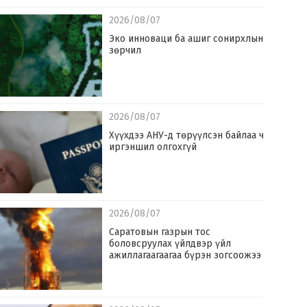
2026/08/07
Эко инноваци ба ашиг сонирхлын
зөрчил
2026/08/07
Хүүхдээ АНУ-д төрүүлсэн байлаа ч
иргэншил олгохгүй
2026/08/07
Саратовын газрын тос
боловсруулах үйлдвэр үйл
ажиллагаагаагаа бүрэн зогсоожээ