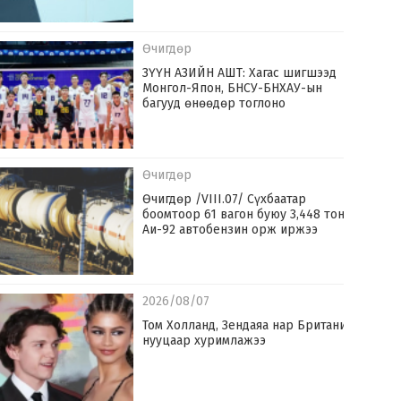
Өчигдөр
ЗҮҮН АЗИЙН АШТ: Хагас шигшээд
Монгол-Япон, БНСУ-БНХАУ-ын
багууд өнөөдөр тоглоно
Өчигдөр
Өчигдөр /VIII.07/ Сүхбаатар
боомтоор 61 вагон буюу 3,448 тонн
Аи-92 автобензин орж иржээ
2026/08/07
Том Холланд, Зендаяа нар Британид
нууцаар хуримлажээ