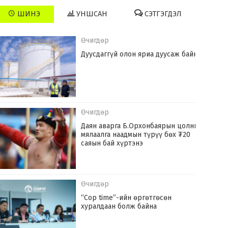
ШИНЭ
УНШСАН
СЭТГЭГДЭЛ
Өчигдөр
Дуусдаггүй олон яриа дуусаж байна
Өчигдөр
Даян аварга Б.Орхонбаярын цолны
мялаалга наадмын түрүү бөх ₮20
саяын бай хүртэнэ
Өчигдөр
“Cop time”-ийн өргөтгөсөн
хуралдаан болж байна