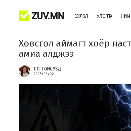
ЭХЛЭЛ
УЛС ТӨР
НИЙ
Хөвсгөл аймагт хоёр наст
амиа алджээ
Т.ОТГОНСУВД
2026/06/02