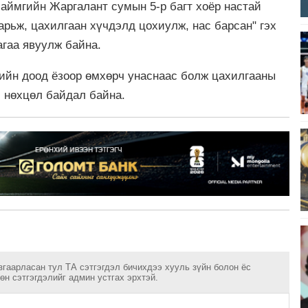
 аймгийн Жаргалант сумын 5-р багт хоёр настай
арьж, цахилгаан хүчдэлд цохиулж, нас барсан" гэх
гаа явуулж байна.
ийн доод ёзоор өмхөрч унаснаас болж цахилгааны
 нөхцөл байдал байна.
згаарласан тул ТА сэтгэгдэл бичихдээ хууль зүйн болон ёс
н сэтгэгдэлийг админ устгах эрхтэй.