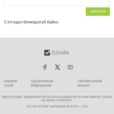
НИЙТЛЭХ
Сэтгэгдэл бичигдээгүй байна
Бидний
Сурталчилгаа
Үйлчилгээний
тухай
байршуулах
нөхцөл
НИЙТЛЭЛҮҮДИЙГ ЗӨВШӨӨРӨЛГҮЙГЭЭР БОЛОН ДУРДАЛГҮЙГЭЭР АХИН НИЙТЛЭХ, ХЭВЛЭХ,
ЭШ ТАТАХЫГ ХОРИГЛОНО.
БҮХ ЭРХ ХУУЛИАР ХАМГААЛАГДСАН ©2015 - 2026