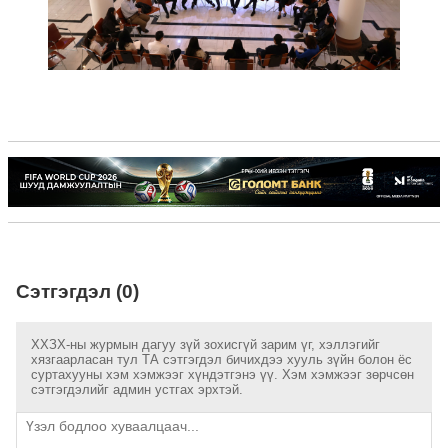
Сэтгэгдэл (0)
ХХЗХ-ны журмын дагуу зүй зохисгүй зарим үг, хэллэгийг
хязгаарласан тул ТА сэтгэгдэл бичихдээ хууль зүйн болон ёс
суртахууны хэм хэмжээг хүндэтгэнэ үү. Хэм хэмжээг зөрчсөн
сэтгэгдэлийг админ устгах эрхтэй.