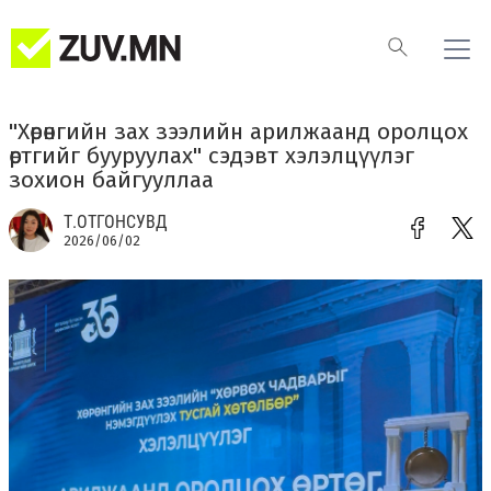
"Хөрөнгийн зах зээлийн арилжаанд оролцох
өртгийг бууруулах" сэдэвт хэлэлцүүлэг
зохион байгууллаа
Т.ОТГОНСУВД
2026/06/02