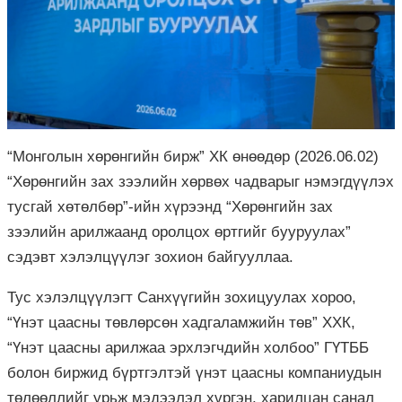
“Монголын хөрөнгийн бирж” ХК өнөөдөр (2026.06.02)
“Хөрөнгийн зах зээлийн хөрвөх чадварыг нэмэгдүүлэх
тусгай хөтөлбөр”-ийн хүрээнд “Хөрөнгийн зах
зээлийн арилжаанд оролцох өртгийг бууруулах”
сэдэвт хэлэлцүүлэг зохион байгууллаа.
Тус хэлэлцүүлэгт Санхүүгийн зохицуулах хороо,
“Үнэт цаасны төвлөрсөн хадгаламжийн төв” ХХК,
“Үнэт цаасны арилжаа эрхлэгчдийн холбоо” ГҮТББ
болон биржид бүртгэлтэй үнэт цаасны компаниудын
төлөөллийг урьж мэдээлэл хүргэн, харилцан санал