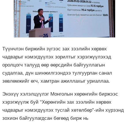
Түүнчлэн биржийн зүгээс зах зээлийн хөрвөх
чадварыг нэмэгдүүлэх зорилтыг хэрэгжүүлэхэд
оролцогч талууд өөр өөрсдийн байгууллагын
судалгаа, дүн шинжилгээндээ тулгуурлан санал
зөвлөмжийг өгч, хамтран ажиллахыг уриаллаа.
Энэхүү хэлэлцүүлэг Монголын хөрөнгийн биржээс
хэрэгжүүлж буй “Хөрөнгийн зах зээлийн хөрвөх
чадварыг нэмэгдүүлэх тусгай хөтөлбөр”-ийн хүрээнд
зохион байгуулагдсан бөгөөд бирж нь