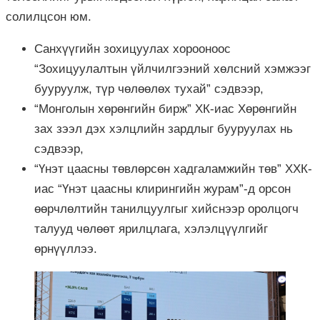
солилцсон юм.
Санхүүгийн зохицуулах хорооноос
“Зохицуулалтын үйлчилгээний хөлсний хэмжээг
бууруулж, түр чөлөөлөх тухай” сэдвээр,
“Монголын хөрөнгийн бирж” ХК-иас Хөрөнгийн
зах зээл дэх хэлцлийн зардлыг бууруулах нь
сэдвээр,
“Үнэт цаасны төвлөрсөн хадгаламжийн төв” ХХК-
иас “Үнэт цаасны клирингийн журам”-д орсон
өөрчлөлтийн танилцуулгыг хийснээр оролцогч
талууд чөлөөт ярилцлага, хэлэлцүүлгийг
өрнүүллээ.