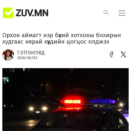
Орхон аймагт нэр бүхий хотхоны бохирын
худгаас нярай хүүхдийн цогцос олджээ
Т.ОТГОНСУВД
2026/06/03