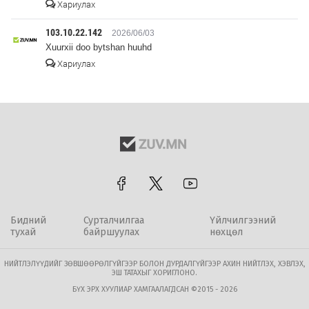
Хариулах
103.10.22.142
2026/06/03
Xuurxii doo bytshan huuhd
Хариулах
Бидний
Сурталчилгаа
Үйлчилгээний
тухай
байршуулах
нөхцөл
НИЙТЛЭЛҮҮДИЙГ ЗӨВШӨӨРӨЛГҮЙГЭЭР БОЛОН ДУРДАЛГҮЙГЭЭР АХИН НИЙТЛЭХ, ХЭВЛЭХ,
ЭШ ТАТАХЫГ ХОРИГЛОНО.
БҮХ ЭРХ ХУУЛИАР ХАМГААЛАГДСАН ©2015 - 2026