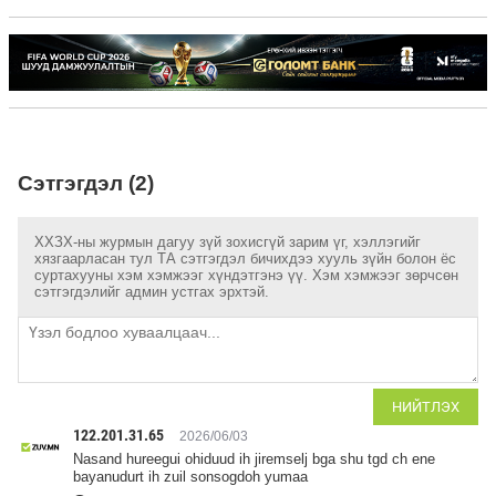
Сэтгэгдэл (2)
ХХЗХ-ны журмын дагуу зүй зохисгүй зарим үг, хэллэгийг
хязгаарласан тул ТА сэтгэгдэл бичихдээ хууль зүйн болон ёс
суртахууны хэм хэмжээг хүндэтгэнэ үү. Хэм хэмжээг зөрчсөн
сэтгэгдэлийг админ устгах эрхтэй.
НИЙТЛЭХ
122.201.31.65
2026/06/03
Nasand hureegui ohiduud ih jiremselj bga shu tgd ch ene
bayanudurt ih zuil sonsogdoh yumaa