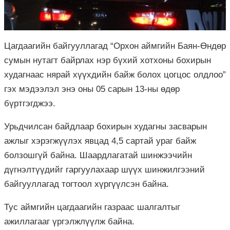
Цагдаагийн байгууллагад “Орхон аймгийн Баян-Өндөр
сумын нутагт байрлах нэр бүхий хотхоны бохирын
худагнаас нярай хүүхдийн байж болох цогцос олдлоо”
гэх мэдээлэл энэ оны 05 сарын 13-ны өдөр
бүртгэгджээ.
Урьдчилсан байдлаар бохирын худагны засварын
ажлыг хэрэгжүүлэх явцад 4,5 сартай ураг байж
болзошгүй байна. Шаардлагатай шинжээчийн
дүгнэлтүүдийг гаргуулахаар шүүх шинжилгээний
байгууллагад тогтоол хүргүүлсэн байна.
Тус аймгийн цагдаагийн газраас шалгалтыг
ажиллагааг үргэлжлүүлж байна.