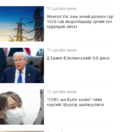
11 цагийн өмнө
Монгол Улс оны эхний долоон сард
142.6 сая ам.доллараар эрчим хүч
худалдаж авчээ
11 цагийн өмнө
Д.Трамп В.Зелинськийг 5:0-джээ
12 цагийн өмнө
“СУИС-ын бүлэг хүчин”-гийн
хэргийг Шүүхэд шилжүүлжээ