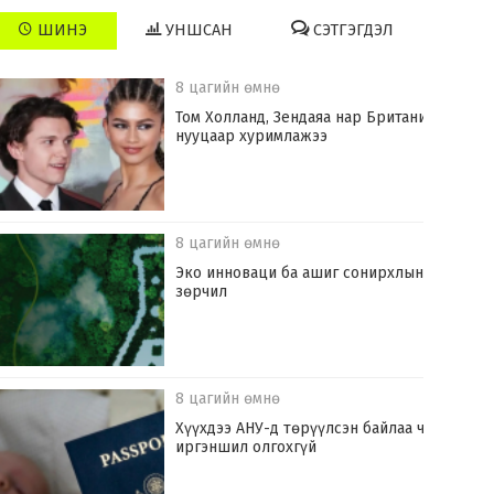
ШИНЭ
УНШСАН
СЭТГЭГДЭЛ
8 цагийн өмнө
Том Холланд, Зендаяа нар Британид
нууцаар хуримлажээ
8 цагийн өмнө
Эко инноваци ба ашиг сонирхлын
зөрчил
8 цагийн өмнө
Хүүхдээ АНУ-д төрүүлсэн байлаа ч
иргэншил олгохгүй