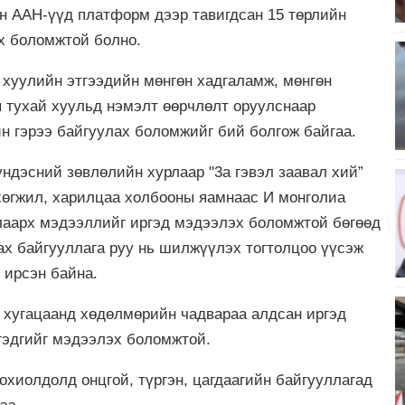
н ААН-үүд платформ дээр тавигдсан 15 төрлийн
ах боломжтой болно.
 хуулийн этгээдийн мөнгөн хадгаламж, мөнгөн
 тухай хуульд нэмэлт өөрчлөлт оруулснаар
йн гэрээ байгуулах боломжийг бий болгож байгаа.
үндэсний зөвлөлийн хурлаар "3а гэвэл заавал хий”
 хөгжил, харилцаа холбооны яамнаас И монголиа
лаарх мэдээллийг иргэд мэдээлэх боломжтой бөгөөд
цах байгууллага руу нь шилжүүлэх тогтолцоо үүсэж
 ирсэн байна.
р хугацаанд хөдөлмөрийн чадвараа алдсан иргэд
гэдгийг мэдээлэх боломжтой.
тохиолдолд онцгой, түргэн, цагдаагийн байгууллагад