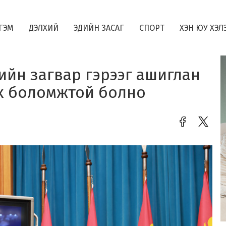
ГЭМ
ДЭЛХИЙ
ЭДИЙН ЗАСАГ
СПОРТ
ХЭН ЮУ ХЭЛ
ийн загвар гэрээг ашиглан
ах боломжтой болно