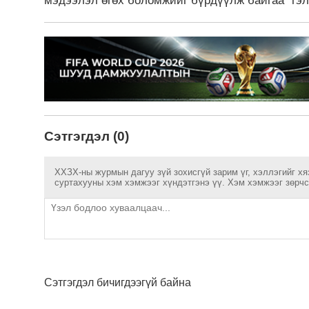
мэдээлэл өгөх боломжийг бүрдүүлж байгаа” гэ
Сэтгэгдэл (0)
ХХЗХ-ны журмын дагуу зүй зохисгүй зарим үг, хэллэгийг хя
суртахууны хэм хэмжээг хүндэтгэнэ үү. Хэм хэмжээг зөрчсө
Сэтгэгдэл бичигдээгүй байна