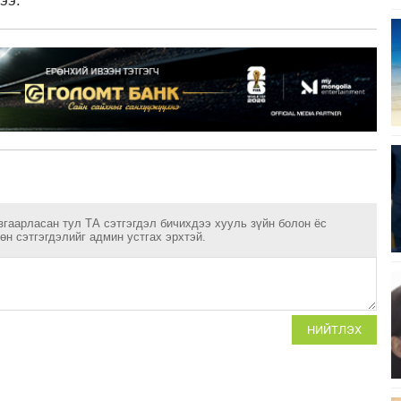
лээ.
згаарласан тул ТА сэтгэгдэл бичихдээ хууль зүйн болон ёс
н сэтгэгдэлийг админ устгах эрхтэй.
НИЙТЛЭХ