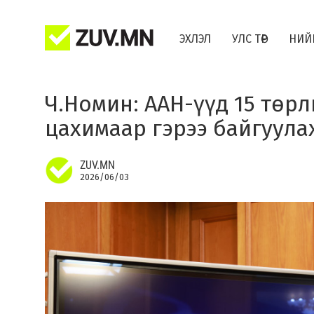
ЭХЛЭЛ
УЛС ТӨР
НИЙ
Ч.Номин: ААН-үүд 15 төрл
цахимаар гэрээ байгуул
ZUV.MN
2026/06/03