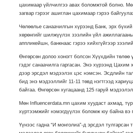
цахимаар үйлчилгээ авах боломжтой болно. Мө
загвар гэрээг ашиглан цахимаар гэрээ байгуул
Чөлөөлье санаачилгын хүрээнд Банк, эрх бүхий
хөрөнгийг шилжүүлэх зээлийн үйл ажиллагааны
аппликейшн, банкнаас гэрээ хийхгүйгээр зээли
Өнгөрсөн долоо хоногт болсон Хүүхдийн төлөө 
гэдэг санаачилга гаргасан. Энэ хүрээнд Цахим
дээр эрсдэл мэдээлэх цэс нэмсэн. Эсдлийн та
бид энэ мэдээллийг 11-11 төвд нэгтгээд хариу
байгаа. Өнгөрсөн хугацаанд 125 гаруй мэдээлэл
Мөн Influencerdata.mn цахим хуудаст ахмад, тү
хүртээмжийг нэмэгдүүлэх боломж юу байна вэ 
Үүнээс гадна “И монголиа”-д эрсдэл тулгарсан 